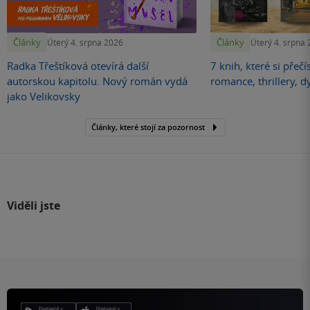
Články
Články
Úterý 4. srpna 2026
Úterý 4. srpna
Radka Třeštíková otevírá další
7 knih, které si přečí
autorskou kapitolu. Nový román vydá
romance, thrillery, d
jako Velikovsky
Články, které stojí za pozornost
Viděli jste