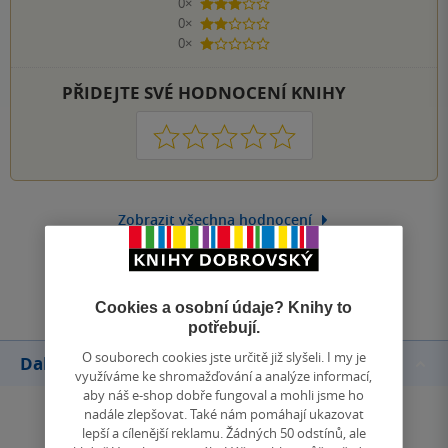
0×
3 hvězdičky
0×
2 hvězdičky
0×
1 hvezdička
PŘIDEJTE SVÉ HODNOCENÍ KNIHY
1
2
3
4
5
Zobrazit všechna hodnocení
Přidat hodnocení
Cookies a osobní údaje? Knihy to
potřebují.
O souborech cookies jste určitě již slyšeli. I my je
Další knihy autora
využíváme ke shromažďování a analýze informací,
aby náš e-shop dobře fungoval a mohli jsme ho
nadále zlepšovat. Také nám pomáhají ukazovat
lepší a cílenější reklamu. Žádných 50 odstínů, ale