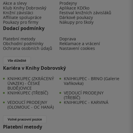
Akce a slevy
Prodejny
Klub Knihy Dobrovský
Aplikace KDčko
Knižní závisláci
Festival knižních závisláků
Affiliate spolupráce
Dárkové poukazy
Poukazy pro firmy
Nákupy pro školy
Dodací podmínky
Platební metody
Doprava
Obchodní podmínky
Reklamace a vrácení
Ochrana osobních údajů
Nastavení cookies
Vše důležité
Kariéra v Knihy Dobrovský
KNIHKUPEC (ZKRÁCENÝ
KNIHKUPEC - BRNO (Galerie
ÚVAZEK) - ČESKÉ
Vaňkovka)
BUDĚJOVICE
KNIHKUPEC (TŘEBÍČ)
VEDOUCÍ PRODEJNY
(TŘEBÍČ)
VEDOUCÍ PRODEJNY
KNIHKUPEC - KARVINÁ
(OLOMOUC - OC HANÁ)
Volné pracovní pozice
Platební metody