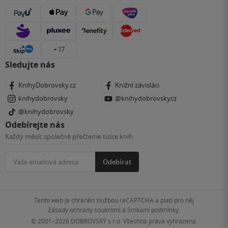
+ 17
Sledujte nás
KnihyDobrovsky.cz
Knižní závisláci
knihydobrovsky
@knihydobrovskycz
@knihydobrovsky
Odebírejte nás
Každý měsíc společně přečteme tisíce knih
Odebírat
Tento web je chráněn službou reCAPTCHA a platí pro něj
Zásady ochrany soukromí
a
Smluvní podmínky
.
© 2001–2026
DOBROVSKÝ s.r.o. Všechna práva vyhrazena.