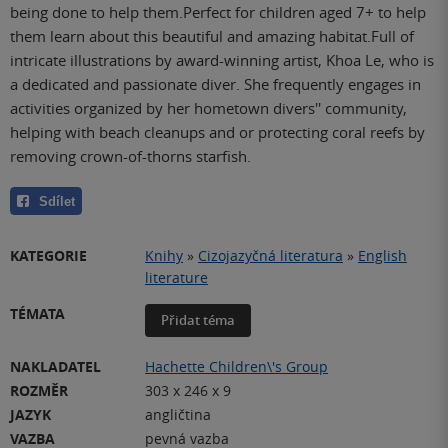
being done to help them.Perfect for children aged 7+ to help
them learn about this beautiful and amazing habitat.Full of
intricate illustrations by award-winning artist, Khoa Le, who is
a dedicated and passionate diver. She frequently engages in
activities organized by her hometown divers'' community,
helping with beach cleanups and or protecting coral reefs by
removing crown-of-thorns starfish.
Sdílet
KATEGORIE
Knihy
»
Cizojazyčná literatura
»
English
literature
TÉMATA
Přidat téma
NAKLADATEL
Hachette Children\'s Group
ROZMĚR
303 x 246 x 9
JAZYK
angličtina
VAZBA
pevná vazba