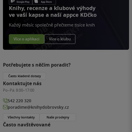
Knihy, recenze a klubové výhody
ve vaší kapse a naší appce KDčko
Každý měsíc společně přečteme tisíce knih
Více o aplikaci
Více o klubu
Potřebujete s něčím poradit?
Často kladené dotazy
Kontaktujte nás
Po–Pá:
8:00–17:00
542 220 320
poradime@knihydobrovsky.cz
Všechny kontakty
Naše prodejny
Často navštěvované