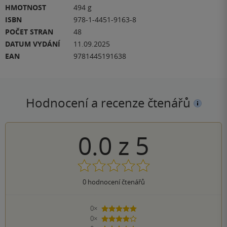
HMOTNOST
494 g
ISBN
978-1-4451-9163-8
POČET STRAN
48
DATUM VYDÁNÍ
11.09.2025
EAN
9781445191638
Hodnocení a recenze čtenářů
0.0
z
5
0
hodnocení čtenářů
0×
5 hvězdiček
0×
4 hvězdičky