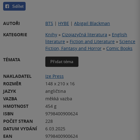
Sdílet
AUTOŘI
BTS
|
HYBE
|
Abigail Blackman
KATEGORIE
Knihy
»
Cizojazyčná literatura
»
English
literature
»
Fiction and Literature
»
Science
Fiction, Fantasy and Horror
»
Comic Books
TÉMATA
Přidat téma
NAKLADATEL
Ize Press
ROZMĚR
148 x 210 x 16
JAZYK
angličtina
VAZBA
měkká vazba
HMOTNOST
454 g
ISBN
9798400900624
POČET STRAN
228
DATUM VYDÁNÍ
6.03.2025
EAN
9798400900624