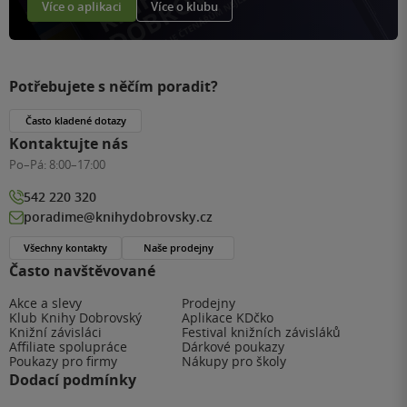
Více o aplikaci
Více o klubu
Potřebujete s něčím poradit?
Často kladené dotazy
Kontaktujte nás
Po–Pá:
8:00–17:00
542 220 320
poradime@knihydobrovsky.cz
Všechny kontakty
Naše prodejny
Často navštěvované
Akce a slevy
Prodejny
Klub Knihy Dobrovský
Aplikace KDčko
Knižní závisláci
Festival knižních závisláků
Affiliate spolupráce
Dárkové poukazy
Poukazy pro firmy
Nákupy pro školy
Dodací podmínky