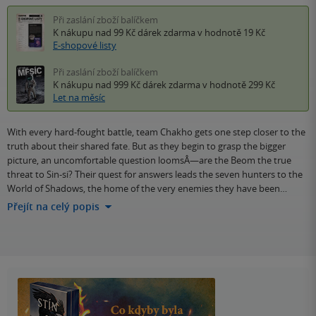
Při zaslání zboží balíčkem
K nákupu nad 99 Kč
dárek zdarma
v hodnotě 19 Kč
E-shopové listy
Při zaslání zboží balíčkem
K nákupu nad 999 Kč
dárek zdarma
v hodnotě 299 Kč
Let na měsíc
With every hard-fought battle, team Chakho gets one step closer to the
truth about their shared fate. But as they begin to grasp the bigger
picture, an uncomfortable question loomsÂ—are the Beom the true
threat to Sin-si? Their quest for answers leads the seven hunters to the
World of Shadows, the home of the very enemies they have been…
Přejít na celý popis