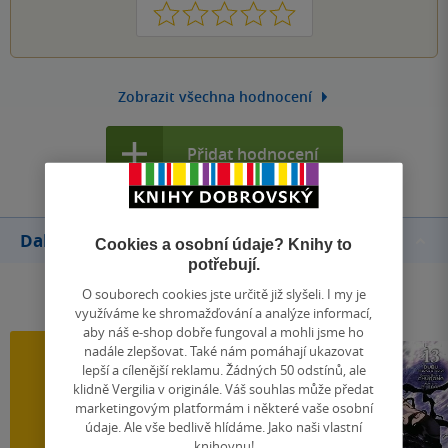
1
2
3
4
5
Zobrazit všechna hodnocení
Přidat hodnocení
Další knihy autora
Cookies a osobní údaje? Knihy to
potřebují.
O souborech cookies jste určitě již slyšeli. I my je
využíváme ke shromažďování a analýze informací,
aby náš e-shop dobře fungoval a mohli jsme ho
nadále zlepšovat. Také nám pomáhají ukazovat
lepší a cílenější reklamu. Žádných 50 odstínů, ale
klidně Vergilia v originále. Váš souhlas může předat
marketingovým platformám i některé vaše osobní
údaje. Ale vše bedlivě hlídáme. Jako naši vlastní
knihovnu!