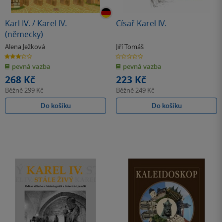
Karl IV. / Karel IV.
Císař Karel IV.
(německy)
Alena Ježková
Jiří Tomáš
3.0
0.0
z
z
pevná vazba
pevná vazba
5
5
hvězdiček
hvězdiček
268 Kč
223 Kč
Běžně
299 Kč
Běžně
249 Kč
Do košíku
Do košíku