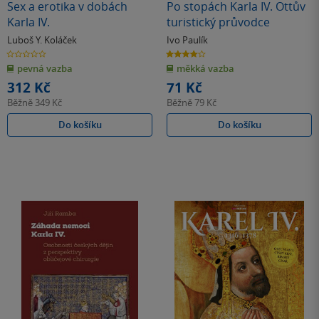
Sex a erotika v dobách
Po stopách Karla IV. Ottův
Karla IV.
turistický průvodce
Luboš Y. Koláček
Ivo Paulík
0.0
4.0
z
z
pevná vazba
měkká vazba
5
5
hvězdiček
hvězdiček
312 Kč
71 Kč
Běžně
349 Kč
Běžně
79 Kč
Do košíku
Do košíku