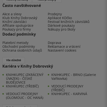
Často navštěvované
Akce a slevy
Prodejny
Klub Knihy Dobrovský
Aplikace KDčko
Knižní závisláci
Festival knižních závisláků
Affiliate spolupráce
Dárkové poukazy
Poukazy pro firmy
Nákupy pro školy
Dodací podmínky
Platební metody
Doprava
Obchodní podmínky
Reklamace a vrácení
Ochrana osobních údajů
Nastavení cookies
Vše důležité
Kariéra v Knihy Dobrovský
KNIHKUPEC (ZKRÁCENÝ
KNIHKUPEC - BRNO (Galerie
ÚVAZEK) - ČESKÉ
Vaňkovka)
BUDĚJOVICE
KNIHKUPEC (TŘEBÍČ)
VEDOUCÍ PRODEJNY
(TŘEBÍČ)
VEDOUCÍ PRODEJNY
KNIHKUPEC - KARVINÁ
(OLOMOUC - OC HANÁ)