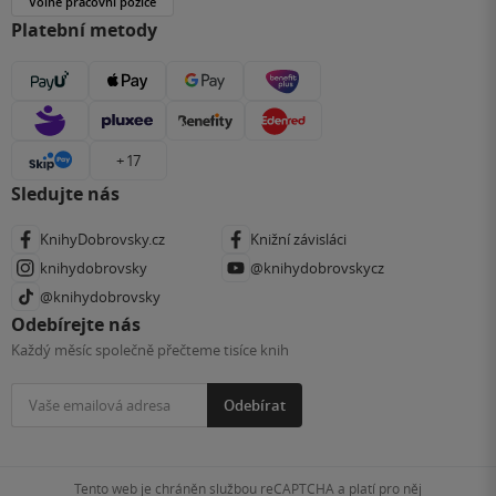
Volné pracovní pozice
Platební metody
+ 17
Sledujte nás
KnihyDobrovsky.cz
Knižní závisláci
knihydobrovsky
@knihydobrovskycz
@knihydobrovsky
Odebírejte nás
Každý měsíc společně přečteme tisíce knih
Odebírat
Tento web je chráněn službou reCAPTCHA a platí pro něj