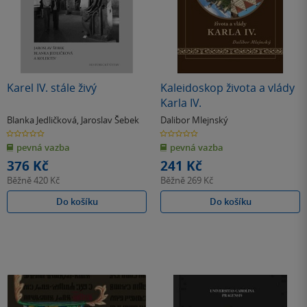
Karel IV. stále živý
Kaleidoskop života a vlády
Karla IV.
Blanka Jedličková
,
Jaroslav Šebek
Dalibor Mlejnský
0.0
0.0
z
z
pevná vazba
pevná vazba
5
5
hvězdiček
hvězdiček
376 Kč
241 Kč
Běžně
420 Kč
Běžně
269 Kč
Do košíku
Do košíku