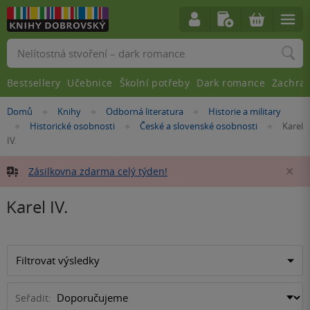
Vyhledávání
Bestsellery
Učebnice
Školní potřeby
Dark romance
Zachra
Nacházíte
Domů
Knihy
Odborná literatura
Historie a military
»
»
»
se
Historické osobnosti
České a slovenské osobnosti
Karel
»
»
»
zde:
IV.
Zásilkovna zdarma celý týden!
Za
Karel IV.
Filtrovat výsledky
Seřadit: