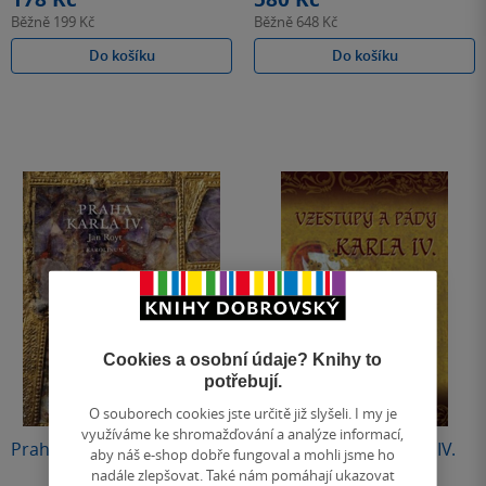
Běžně
199 Kč
Běžně
648 Kč
Do košíku
Do košíku
Cookies a osobní údaje? Knihy to
potřebují.
O souborech cookies jste určitě již slyšeli. I my je
využíváme ke shromažďování a analýze informací,
Praha Karla IV.
Vzestupy a pády Karla IV.
aby náš e-shop dobře fungoval a mohli jsme ho
nadále zlepšovat. Také nám pomáhají ukazovat