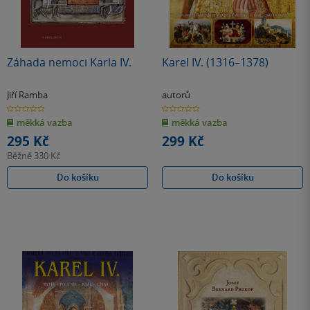
Záhada nemoci Karla IV.
Karel IV. (1316–1378)
Jiří Ramba
autorů
0.0
0.0
z
z
měkká vazba
měkká vazba
5
5
hvězdiček
hvězdiček
295 Kč
299 Kč
Běžně
330 Kč
Do košíku
Do košíku