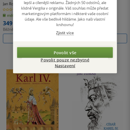
lepší a cílenější reklamu. Žádných 50 odstínů, ale
Jan Royt
Jiří Bílek
klidně Vergilia v originále. Váš souhlas může předat
0.0
0.0
z
z
marketingovým platformám i některé vaše osobní
měkká vazba
pevná vazba
5
5
hvězdiček
hvězdiček
údaje. Ale vše bedlivě hlídáme. Jako naši vlastní
349 Kč
303 Kč
knihovnu!
Běžně
390 Kč
Běžně
339 Kč
Zjistit více
Do košíku
Do košíku
Povolit vše
Povolit pouze nezbytné
Nastavení