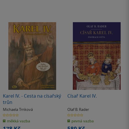
Karel IV. - Cesta na císařský
Císař Karel IV.
trůn
Michaela Trnková
Olaf B. Rader
0.0
0.0
z
z
měkká vazba
pevná vazba
5
5
hvězdiček
hvězdiček
178 Kč
580 Kč