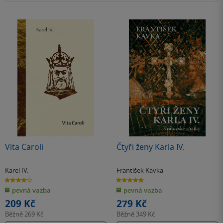
Vita Caroli
Čtyři ženy Karla IV.
Karel IV.
František Kavka
4.0
5.0
z
z
pevná vazba
pevná vazba
5
5
hvězdiček
hvězdiček
209 Kč
279 Kč
Běžně
269 Kč
Běžně
349 Kč