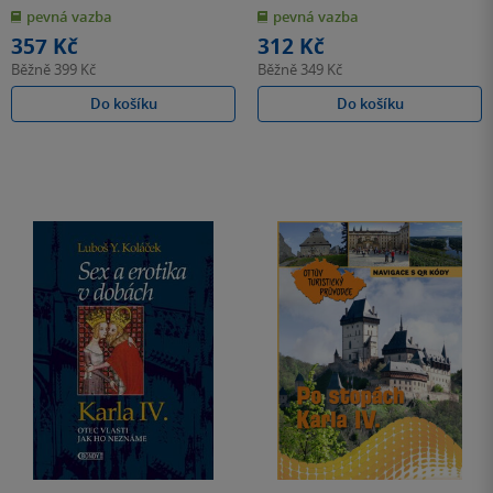
z
z
pevná vazba
pevná vazba
5
5
hvězdiček
hvězdiček
357 Kč
312 Kč
Běžně
399 Kč
Běžně
349 Kč
Do košíku
Do košíku