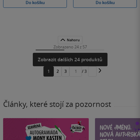
Do košíku
Do košíku
Nahoru
Zobrazeno 24 z 57
Zobrazit dalších 24 produktů
1
2
3
/ 3
Přejít
na
stránku
Články, které stojí za pozornost