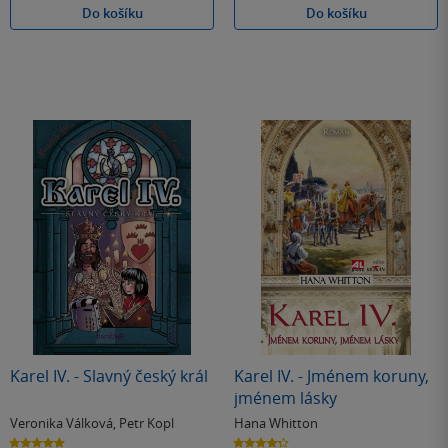
Do košíku
Do košíku
Karel IV. - Slavný český král
Karel IV. - Jménem koruny,
jménem lásky
Veronika Válková
,
Petr Kopl
Hana Whitton
5.0
4.3