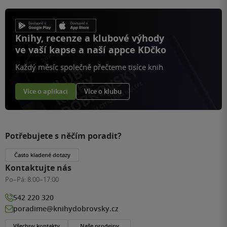
Knihy, recenze a klubové výhody
ve vaší kapse a naší appce KDčko
Každý měsíc společně přečteme tisíce knih
Více o aplikaci
Více o klubu
Potřebujete s něčím poradit?
Často kladené dotazy
Kontaktujte nás
Po–Pá:
8:00–17:00
542 220 320
poradime@knihydobrovsky.cz
Všechny kontakty
Naše prodejny