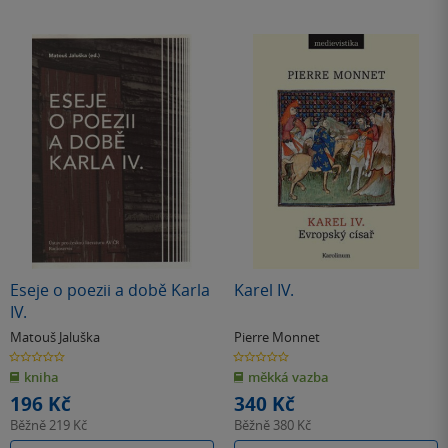
Eseje o poezii a době Karla
Karel IV.
IV.
Matouš Jaluška
Pierre Monnet
0.0
0.0
z
z
kniha
měkká vazba
5
5
hvězdiček
hvězdiček
196 Kč
340 Kč
Běžně
219 Kč
Běžně
380 Kč