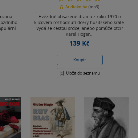
z
Audiokniha
(mp3)
5
hvězdiček
čovaná
Hvězdně obsazené drama z roku 1970 o
 pozdního
klíčovém rozhodnutí dcery husitského krále.
opulární
Vydá se cestou srdce, anebo pomůže otci?
Karel Höger...
139 Kč
Koupit
Uložit do seznamu