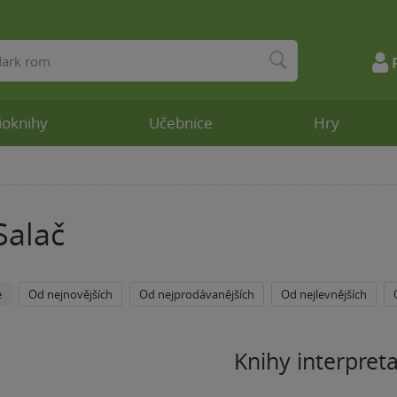
ioknihy
Učebnice
Hry
Salač
e
Od nejnovějších
Od nejprodávanějších
Od nejlevnějších
Knihy interpret