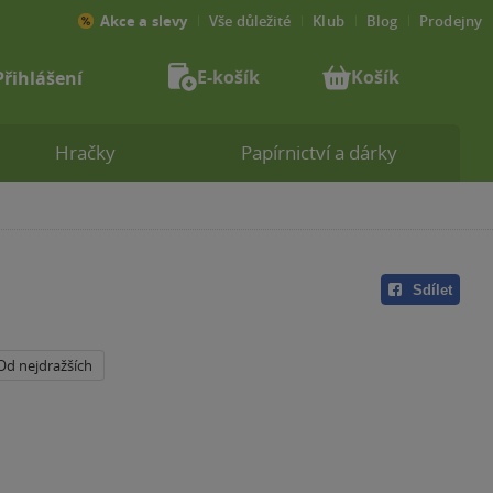
Akce a slevy
Vše důležité
Klub
Blog
Prodejny
E-košík
Košík
Přihlášení
Hračky
Papírnictví a dárky
Sdílet
Od nejdražších
a