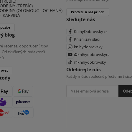
(TŘEBÍČ)
ODEJNY (TŘEBÍČ)
ODEJNY (OLOMOUC - OC HANÁ)
Přečtěte si náš příběh
- KARVINÁ
Sledujte nás
 pozice
KnihyDobrovsky.cz
ý blog
Knižní závisláci
é recenze, doporučení, tipy
knihydobrovsky
ky. Od zkušených redaktorů
@knihydobrovskycz
ců.
@knihydobrovsky
Odebírejte nás
rovat
Každý měsíc společně přečteme tisíce
etody
Odeb