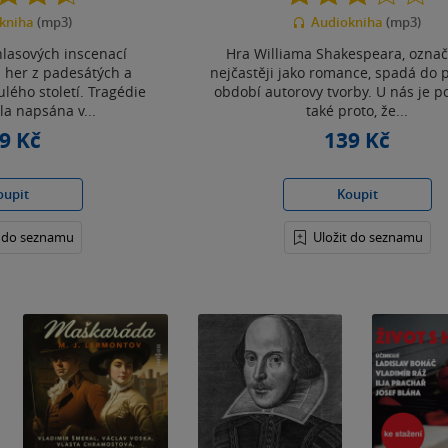
z
z
kniha
(mp3)
Audiokniha
(mp3)
5
5
hvězdiček
hvězdiček
hlasových inscenací
Hra Williama Shakespeara, ozna
 her z padesátých a
nejčastěji jako romance, spadá do
lého století. Tragédie
období autorovy tvorby. U nás je p
a napsána v...
také proto, že...
9 Kč
139 Kč
oupit
Koupit
t do seznamu
Uložit do seznamu