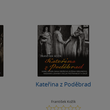
Kateřina z Poděbrad
František Kožík
0.0