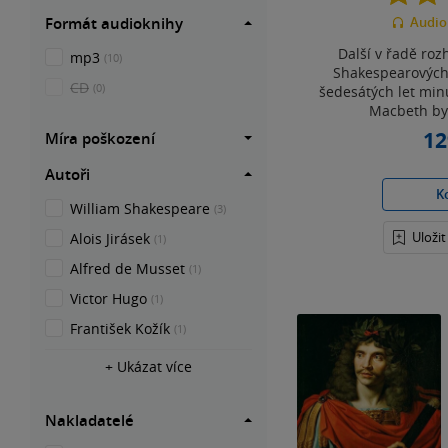
Formát audioknihy
Audio
Další v řadě roz
mp3
(10)
Shakespearových
CD
(0)
šedesátých let minu
Macbeth byl
12
Míra poškození
Autoři
K
William Shakespeare
(3)
Uloži
Alois Jirásek
(1)
Alfred de Musset
(1)
Victor Hugo
(1)
František Kožík
(1)
+ Ukázat více
Nakladatelé