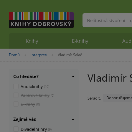
Vyhledávání
Knihy
E-knihy
Aud
Nacházíte
Domů
Interpreti
Vladimír Salač
»
»
se
zde:
Vladimír 
Co hledáte?
Audioknihy
(10)
Papírové knihy
(0)
Doporučujem
Seřadit:
E-knihy
(0)
Zajímá vás
Divadelní hry
(9)