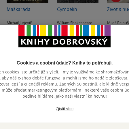
Maškaráda
Cymbelín
Život s h
Michail Jurjevič
William Shakespeare
Miloš Rejnuš
Lermontov
0.0
0.0
0.0
z
z
z
Audiokniha
(mp3)
Audiokniha
(mp3)
Audiokni
5
5
5
hvězdiček
hvězdiček
hvězdiček
209 Kč
109 Kč
99 Kč
Koupit
Koupit
Kou
Cookies a osobní údaje? Knihy to potřebují.
h cookies jste určitě již slyšeli. I my je využíváme ke shromažďován
, aby náš e-shop dobře fungoval a mohli jsme ho nadále zlepšovat
vat lepší a cílenější reklamu. Žádných 50 odstínů, ale klidně Vergil
s může předat marketingovým platformám i některé vaše osobní úda
bedlivě hlídáme. Jako naši vlastní knihovnu!
Zjistit více