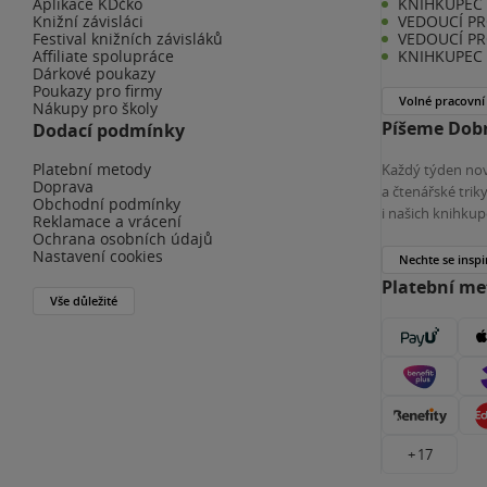
Aplikace KDčko
KNIHKUPEC 
Knižní závisláci
VEDOUCÍ PR
Festival knižních závisláků
VEDOUCÍ PR
Affiliate spolupráce
KNIHKUPEC 
Dárkové poukazy
Poukazy pro firmy
Volné pracovní
Nákupy pro školy
Píšeme Dobr
Dodací podmínky
Platební metody
Každý týden nov
Doprava
a čtenářské tri
Obchodní podmínky
i našich knihkup
Reklamace a vrácení
Ochrana osobních údajů
Nastavení cookies
Nechte se inspi
Platební m
Vše důležité
+ 17