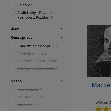
Beletrie
(9)
Audioknihy - Divadlo,
Rozhovory, Rozhlas
(1)
Stav
Dostupnost
Skladem na e-shopu
(10)
Předobjednávka
(0)
K odebrání na prodejně
Skladem u dodavatele
(0)
Vazba
Macbet
Pevná vazba
(0)
Měkká vazba
(0)
William 
Leporelo
(0)