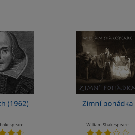
h (1962)
Zimní pohádka
Shakespeare
William Shakespeare
4.6
3.0