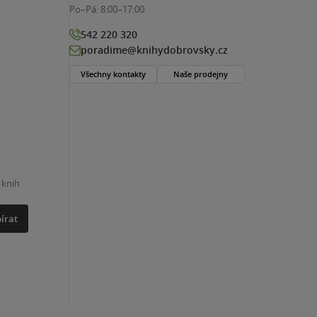
Po–Pá:
8:00–17:00
542 220 320
poradime@knihydobrovsky.cz
Všechny kontakty
Naše prodejny
 knih
írat