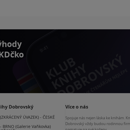
výhody
 KDčko
nihy Dobrovský
Více o nás
(ZKRÁCENÝ ÚVAZEK) - ČESKÉ
Spojuje nás nejen láska ke knihám. K
E
Dobrovský vždy budou rodinnou firm
 BRNO (Galerie Vaňkovka)
pamatuje na své kořeny.