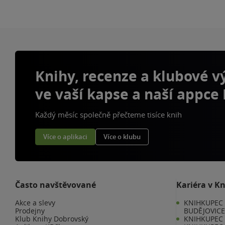
Knihy, recenze a klubové 
ve vaší kapse a naší appce
Každý měsíc společně přečteme tisíce knih
Více o aplikaci
Více o klubu
Často navštěvované
Kariéra v K
Akce a slevy
KNIHKUPEC 
Prodejny
BUDĚJOVIC
Klub Knihy Dobrovský
KNIHKUPEC -