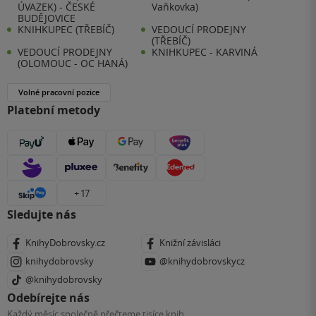
ÚVAZEK) - ČESKÉ
Vaňkovka)
BUDĚJOVICE
KNIHKUPEC (TŘEBÍČ)
VEDOUCÍ PRODEJNY
(TŘEBÍČ)
VEDOUCÍ PRODEJNY
KNIHKUPEC - KARVINÁ
(OLOMOUC - OC HANÁ)
Volné pracovní pozice
Platební metody
+ 17
Sledujte nás
KnihyDobrovsky.cz
Knižní závisláci
knihydobrovsky
@knihydobrovskycz
@knihydobrovsky
Odebírejte nás
Každý měsíc společně přečteme tisíce knih