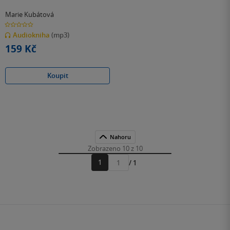
Marie Kubátová
0.0
z
Audiokniha
(mp3)
5
hvězdiček
159 Kč
Koupit
Nahoru
Zobrazeno 10 z 10
1
/ 1
Přejít
na
stránku