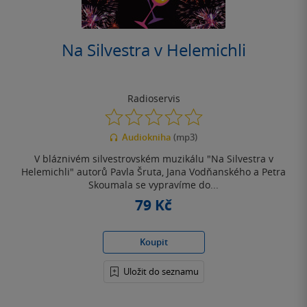
Na Silvestra v Helemichli
Radioservis
0.0
z
Audiokniha
(mp3)
5
hvězdiček
V bláznivém silvestrovském muzikálu "Na Silvestra v
Helemichli" autorů Pavla Šruta, Jana Vodňanského a Petra
Skoumala se vypravíme do...
79 Kč
Koupit
Uložit do seznamu