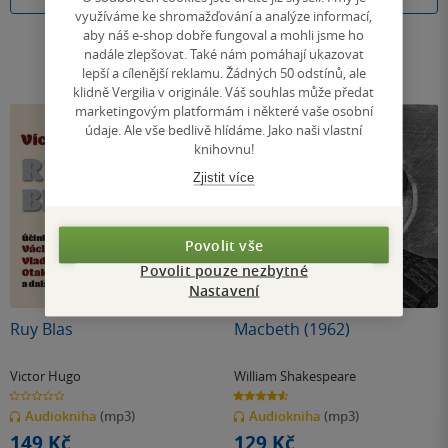
využíváme ke shromažďování a analýze informací,
aby náš e-shop dobře fungoval a mohli jsme ho
nadále zlepšovat. Také nám pomáhají ukazovat
lepší a cílenější reklamu. Žádných 50 odstínů, ale
klidně Vergilia v originále. Váš souhlas může předat
marketingovým platformám i některé vaše osobní
údaje. Ale vše bedlivě hlídáme. Jako naši vlastní
knihovnu!
Zjistit více
Povolit vše
Povolit pouze nezbytné
Nastavení
Ruy Blas
Macbeth (1962)
Victor Hugo
William Shakespeare
0.0
4.6
z
z
Audiokniha
(mp3)
Audiokniha
(mp3)
5
5
hvězdiček
hvězdiček
149 Kč
129 Kč