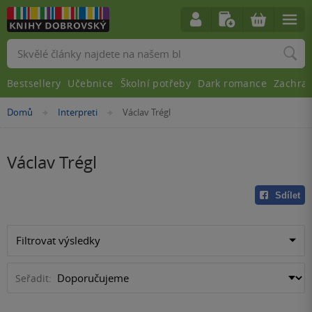
Vyhledávání
Bestsellery
Učebnice
Školní potřeby
Dark romance
Zachra
Nacházíte
Domů
Interpreti
Václav Trégl
»
»
se
zde:
Václav Trégl
Sdílet
Filtrovat výsledky
Seřadit: