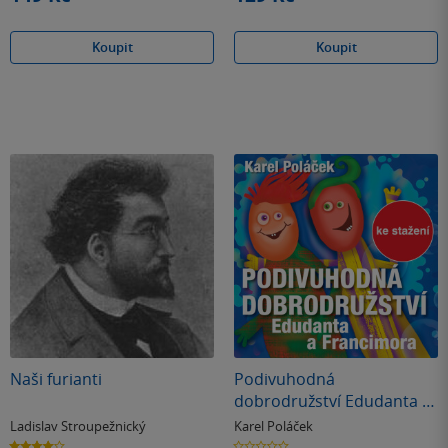
Koupit
Koupit
Naši furianti
Podivuhodná
dobrodružství Edudanta a
Francimora
Ladislav Stroupežnický
Karel Poláček
4.0
0.0