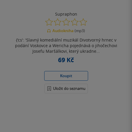
Supraphon
0.0
z
Audiokniha
(mp3)
5
hvězdiček
{'cs': 'Slavný komediální muzikál Divotvorný hrnec v
podání Voskovce a Wericha pojednává o jihočechovi
Josefu Maršálkovi, který ukradne...
69 Kč
Koupit
Uložit do seznamu