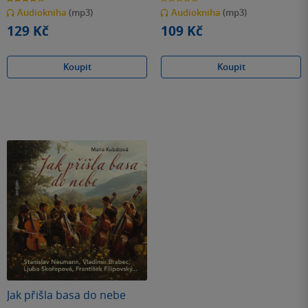
z
z
Audiokniha
(mp3)
Audiokniha
(mp3)
5
5
hvězdiček
hvězdiček
129 Kč
109 Kč
Koupit
Koupit
Jak přišla basa do nebe