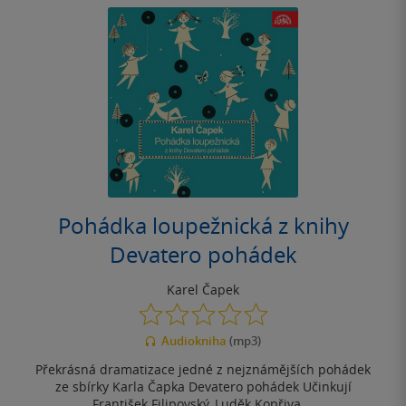
Pohádka loupežnická z knihy
Devatero pohádek
Karel Čapek
0.0
z
Audiokniha
(mp3)
5
hvězdiček
Překrásná dramatizace jedné z nejznámějších pohádek
ze sbírky Karla Čapka Devatero pohádek Učinkují
František Filipovský, Luděk Kopřiva,...