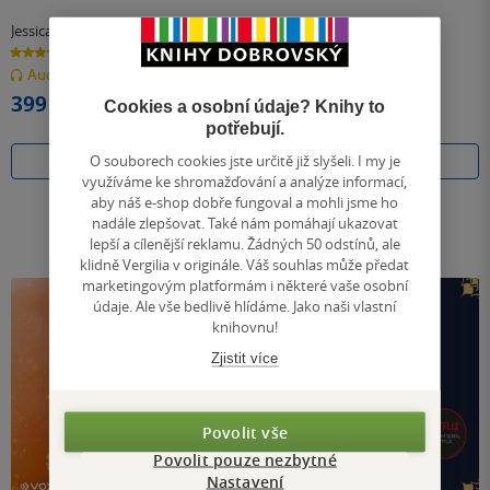
Jessica Redland
Leigh Bardugová
5.0
4.0
z
z
Audiokniha
(mp3)
Audiokniha
(mp3)
5
5
hvězdiček
hvězdiček
399 Kč
399 Kč
Cookies a osobní údaje? Knihy to
potřebují.
O souborech cookies jste určitě již slyšeli. I my je
Koupit
Koupit
využíváme ke shromažďování a analýze informací,
aby náš e-shop dobře fungoval a mohli jsme ho
nadále zlepšovat. Také nám pomáhají ukazovat
lepší a cílenější reklamu. Žádných 50 odstínů, ale
klidně Vergilia v originále. Váš souhlas může předat
marketingovým platformám i některé vaše osobní
údaje. Ale vše bedlivě hlídáme. Jako naši vlastní
knihovnu!
Zjistit více
Povolit vše
Povolit pouze nezbytné
Nastavení