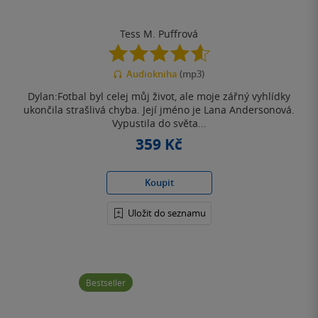
Tess M. Puffrová
4.6
z
Audiokniha
(mp3)
5
hvězdiček
Dylan:Fotbal byl celej můj život, ale moje zářný vyhlídky
ukončila strašlivá chyba. Její jméno je Lana Andersonová.
Vypustila do světa...
359 Kč
Koupit
Uložit do seznamu
Bestseller