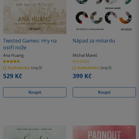
Twisted Games: Hry na
Nápad za miliardu
ostří nože
Ana Huang
Michal Mareš
4.6
0.0
z
z
Audiokniha
(mp3)
Audiokniha
(mp3)
5
5
hvězdiček
hvězdiček
529 Kč
399 Kč
Koupit
Koupit