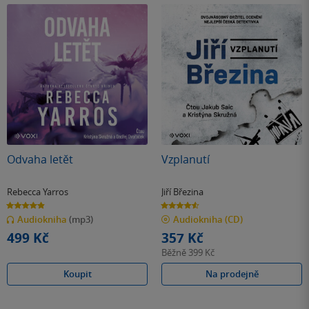
Odvaha letět
Vzplanutí
Rebecca Yarros
Jiří Březina
4.9
4.6
z
z
Audiokniha
(mp3)
Audiokniha
(CD)
5
5
hvězdiček
hvězdiček
499 Kč
357 Kč
Běžně
399 Kč
Koupit
Na prodejně