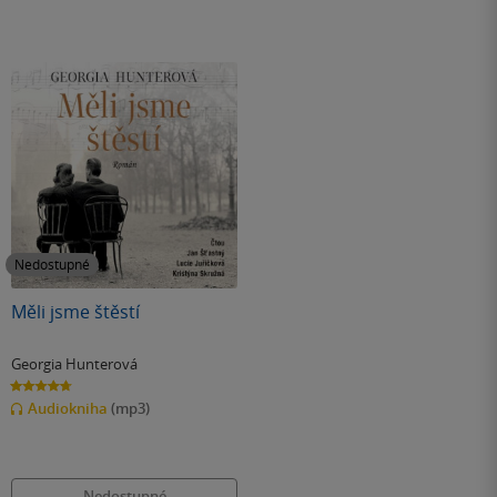
Nedostupné
Měli jsme štěstí
Georgia Hunterová
4.7
z
Audiokniha
(mp3)
5
hvězdiček
Nedostupné