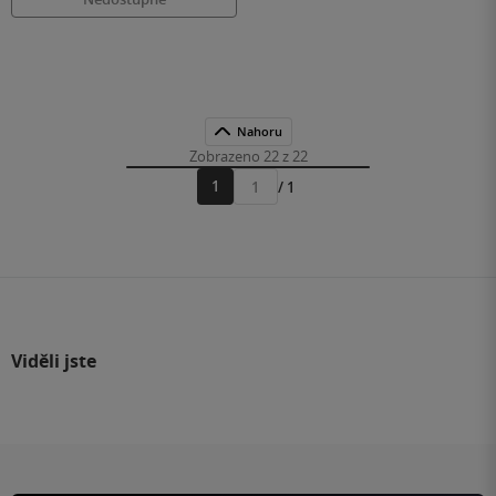
Nahoru
Zobrazeno 22 z 22
1
/ 1
Přejít
na
stránku
Viděli jste