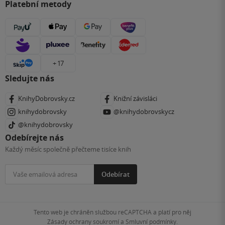
Platební metody
+ 17
Sledujte nás
KnihyDobrovsky.cz
Knižní závisláci
knihydobrovsky
@knihydobrovskycz
@knihydobrovsky
Odebírejte nás
Každý měsíc společně přečteme tisíce knih
Odebírat
Tento web je chráněn službou reCAPTCHA a platí pro něj
Zásady ochrany soukromí
a
Smluvní podmínky
.