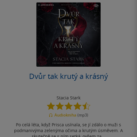
Dvůr tak krutý a krásný
Stacia Stark
4.5
z
Audiokniha
(mp3)
5
hvězdiček
Po celá léta, když Prisca usínala, se jí zdálo o muži s
podmanivýma zelenýma očima a krutým úsměvem. A
skutečně se s ním setká, ovšem za...