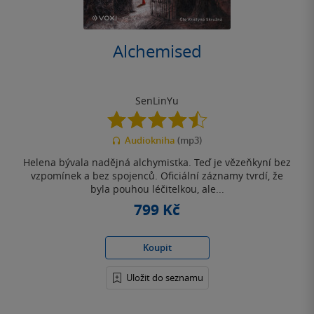
Alchemised
SenLinYu
4.5
z
Audiokniha
(mp3)
5
hvězdiček
Helena bývala nadějná alchymistka. Teď je vězeňkyní bez
vzpomínek a bez spojenců. Oficiální záznamy tvrdí, že
byla pouhou léčitelkou, ale...
799 Kč
Koupit
Uložit do seznamu