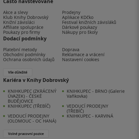
Často navštěvované
Akce a slevy
Prodejny
Klub Knihy Dobrovský
Aplikace KDčko
Knižní závisláci
Festival knižních závisláků
Affiliate spolupráce
Dárkové poukazy
Poukazy pro firmy
Nákupy pro školy
Dodací podmínky
Platební metody
Doprava
Obchodní podmínky
Reklamace a vrácení
Ochrana osobních údajů
Nastavení cookies
Vše důležité
Kariéra v Knihy Dobrovský
KNIHKUPEC (ZKRÁCENÝ
KNIHKUPEC - BRNO (Galerie
ÚVAZEK) - ČESKÉ
Vaňkovka)
BUDĚJOVICE
KNIHKUPEC (TŘEBÍČ)
VEDOUCÍ PRODEJNY
(TŘEBÍČ)
VEDOUCÍ PRODEJNY
KNIHKUPEC - KARVINÁ
(OLOMOUC - OC HANÁ)
Volné pracovní pozice