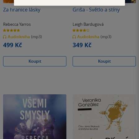
Za hranice lásky
Griša - Světlo a stíny
Rebecca Yarros
Leigh Bardugová
4.7
4.2
z
z
Audiokniha
(mp3)
Audiokniha
(mp3)
5
5
hvězdiček
hvězdiček
499 Kč
349 Kč
Koupit
Koupit