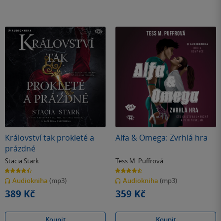
Království tak prokleté a
Alfa & Omega: Zvrhlá hra
prázdné
Stacia Stark
Tess M. Puffrová
4.5
4.4
z
z
Audiokniha
(mp3)
Audiokniha
(mp3)
5
5
hvězdiček
hvězdiček
389 Kč
359 Kč
Koupit
Koupit