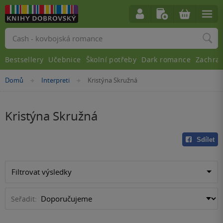
Vyhledávání
Bestsellery
Učebnice
Školní potřeby
Dark romance
Zachra
Nacházíte
Domů
Interpreti
Kristýna Skružná
»
»
se
zde:
Kristýna Skružná
Sdílet
Filtrovat výsledky
Seřadit: