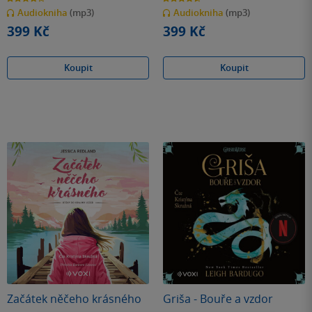
z
z
Audiokniha
(mp3)
Audiokniha
(mp3)
5
5
hvězdiček
hvězdiček
399 Kč
399 Kč
Koupit
Koupit
Začátek něčeho krásného
Griša - Bouře a vzdor