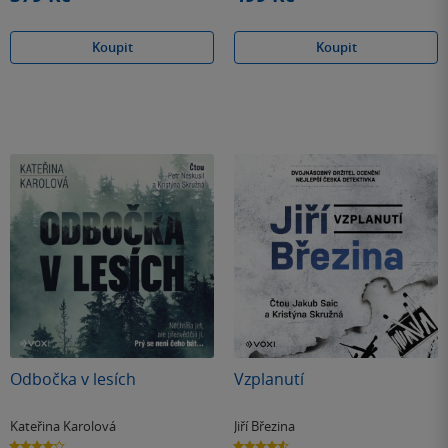
Koupit
Koupit
Odbočka v lesích
Vzplanutí
Kateřina Karolová
Jiří Březina
4.2
4.6