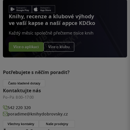
Knihy, recenze a klubové výhody
ve vaší kapse a naší appce KDčko
Každý měsíc společně přečteme tisíce knih
Více o aplikaci
Více o klubu
Potřebujete s něčím poradit?
Často kladené dotazy
Kontaktujte nás
Po–Pá:
8:00–17:00
542 220 320
poradime@knihydobrovsky.cz
Všechny kontakty
Naše prodejny