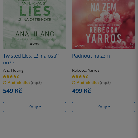
Twisted Lies: Lži na ostří
Padnout na zem
nože
Ana Huang
Rebecca Yarros
4.6
4.6
z
z
Audiokniha
(mp3)
Audiokniha
(mp3)
5
5
hvězdiček
hvězdiček
549 Kč
499 Kč
Koupit
Koupit