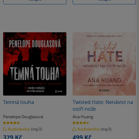
Temná touha
Twisted Hate: Nenávist na
ostří nože
Penelope Douglasová
Ana Huang
4.6
4.4
z
z
Audiokniha
(mp3)
Audiokniha
(mp3)
5
5
hvězdiček
hvězdiček
379 Kč
499 Kč