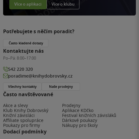
Více o aplikaci
Více o klubu
Potřebujete s něčím poradit?
Často kladené dotazy
Kontaktujte nás
Po–Pá:
8:00–17:00
542 220 320
poradime@knihydobrovsky.cz
Všechny kontakty
Naše prodejny
Často navštěvované
Akce a slevy
Prodejny
Klub Knihy Dobrovský
Aplikace KDčko
Knižní závisláci
Festival knižních závisláků
Affiliate spolupráce
Dárkové poukazy
Poukazy pro firmy
Nákupy pro školy
Dodací podmínky