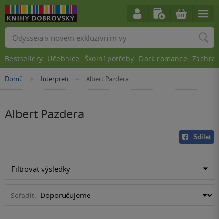
Vyhledávání
Bestsellery
Učebnice
Školní potřeby
Dark romance
Zachra
Nacházíte
Domů
Interpreti
Albert Pazdera
»
»
se
zde:
Albert Pazdera
Sdílet
Filtrovat výsledky
Seřadit: