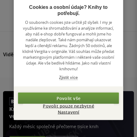
1
/ 1
Cookies a osobní údaje? Knihy to
Přejít
potřebují.
na
stránku
O souborech cookies jste určitě již slyšeli. I my je
využíváme ke shromažďování a analýze informací,
aby náš e-shop dobře fungoval a mohli jsme ho
nadále zlepšovat. Také nám pomáhají ukazovat
lepší a cílenější reklamu. Žádných 50 odstínů, ale
klidně Vergilia v originále. Váš souhlas může předat
Viděli jste
marketingovým platformám i některé vaše osobní
údaje. Ale vše bedlivě hlídáme. Jako naši vlastní
knihovnu!
Zjistit více
Povolit vše
Povolit pouze nezbytné
Knihy, recenze a klubové výhody
Nastavení
ve vaší kapse a naší appce KDčko
Každý měsíc společně přečteme tisíce knih