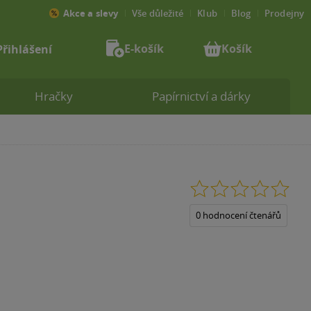
Akce a slevy
Vše důležité
Klub
Blog
Prodejny
E-košík
Košík
Přihlášení
Hračky
Papírnictví a dárky
0.0
z
5
0 hodnocení čtenářů
hvězdiček