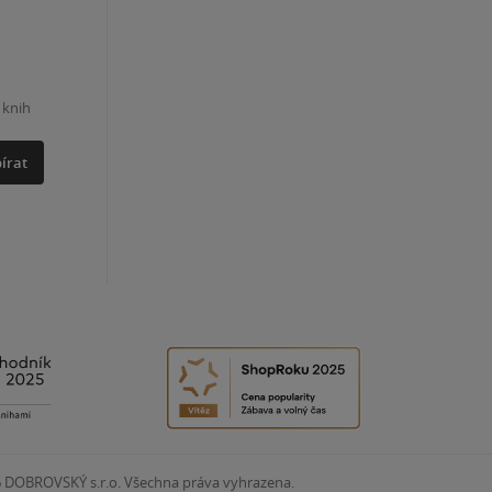
 knih
írat
6
DOBROVSKÝ s.r.o. Všechna práva vyhrazena.