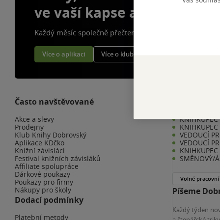
ve vaší kapse a naší appce
Každý měsíc společně přečteme tisíce knih
Více o aplikaci
Více o klubu
Často navštěvované
Kariéra v K
Akce a slevy
KNIHKUPEC -
Prodejny
KNIHKUPEC 
Klub Knihy Dobrovský
VEDOUCÍ PR
Aplikace KDčko
VEDOUCÍ PR
Knižní závisláci
KNIHKUPEC 
Festival knižních závisláků
SMĚNOVÝ/Á 
Affiliate spolupráce
Dárkové poukazy
Volné pracovní
Poukazy pro firmy
Nákupy pro školy
Píšeme Dobr
Dodací podmínky
Každý týden nov
Platební metody
a čtenářské tri