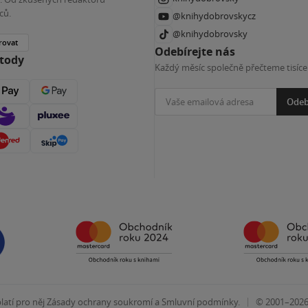
ců.
@knihydobrovskycz
@knihydobrovsky
rovat
Odebírejte nás
etody
Každý měsíc společně přečteme tisíce
Odeb
|
atí pro něj
Zásady ochrany soukromí
a
Smluvní podmínky
.
© 2001–202