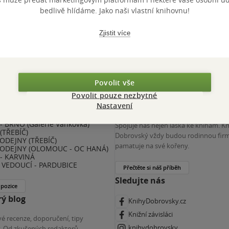
 KDčko
bedlivě hlídáme. Jako naši vlastní knihovnu!
Zjistit více
Povolit vše
Povolit pouze nezbytné
nihy Dobrovský
Více o nás
Nastavení
 BRNO (Galerie Vaňkovka)
Spojuje nás nejen láska ke knihám. K
(TŘEBÍČ)
Dobrovský vždy budou rodinnou firm
ODEJNY (TŘEBÍČ)
pamatuje na své kořeny.
ODEJNY (OLOMOUC - OC HANÁ)
- KARVINÁ
VEDOUCÍ - PARDUBICE
Přečtěte si náš příběh
Sledujte nás
 pozice
ý blog
KnihyDobrovsky.cz
Knižní závisláci
é recenze, doporučení, tipy
knihydobrovsky
ky. Od zkušených redaktorů