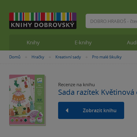
Vyhledávání
Knihy
E-knihy
Aud
Nacházíte
Domů
Hračky
Kreativní sady
Pro malé šikulky
»
»
»
se
zde:
Recenze na knihu
Sada razítek Květinová 
Zobrazit knihu