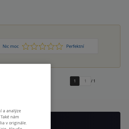
1
2
3
4
5
Nic moc
Perfektní
1
/ 1
Přejít
na
stránku
í a analýze
. Také nám
ia v originále.
je. Ale vše