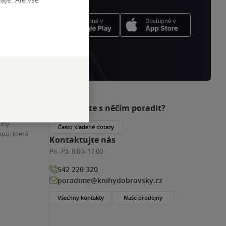
Potřebujete s něčím poradit?
nihy
Často kladené dotazy
ou, která
Kontaktujte nás
Po–Pá:
8:00–17:00
542 220 320
poradime@knihydobrovsky.cz
Všechny kontakty
Naše prodejny