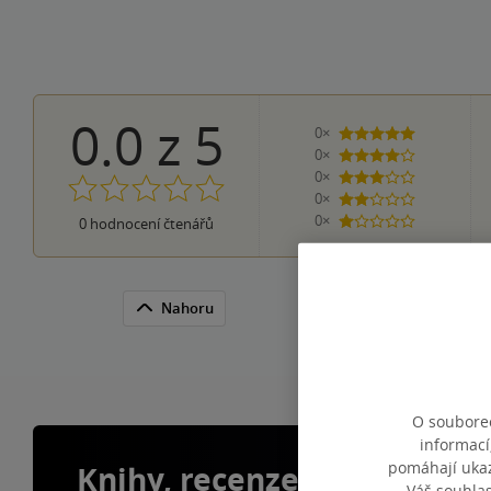
0.0
z
5
0×
5 hvězdiček
0×
4 hvězdičky
0×
3 hvězdičky
0×
2 hvězdičky
0×
0
hodnocení čtenářů
1 hvezdička
Nahoru
O souborec
informací
pomáhají ukazo
Knihy, recenze a klubové 
Váš souhla