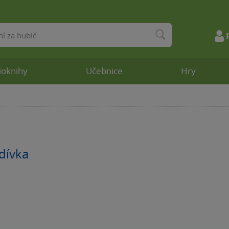
ioknihy
Učebnice
Hry
dívka