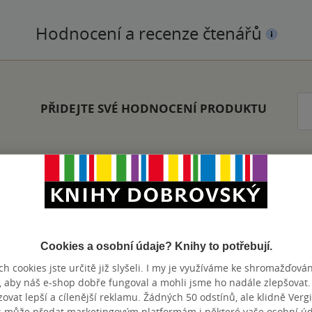
Hodnocení a recenze čtenářů
PŘIDEJTE SVÉ HODNOCENÍ PRODUKTU
Zobrazeno 20 z 20
Cookies a osobní údaje? Knihy to potřebují.
h cookies jste určitě již slyšeli. I my je využíváme ke shromažďován
, aby náš e-shop dobře fungoval a mohli jsme ho nadále zlepšovat
vat lepší a cílenější reklamu. Žádných 50 odstínů, ale klidně Vergil
výhody
s může předat marketingovým platformám i některé vaše osobní úda