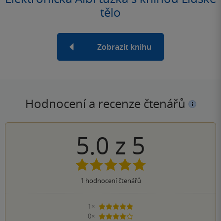
tělo
Zobrazit knihu
Hodnocení a recenze čtenářů
5.0
z
5
1
hodnocení čtenářů
1×
5 hvězdiček
0×
4 hvězdičky