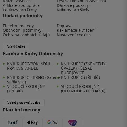
Knižní závisláci
Festival knižních závisláků
Affiliate spolupráce
Dárkové poukazy
Poukazy pro firmy
Nákupy pro školy
Dodací podmínky
Platební metody
Doprava
Obchodní podmínky
Reklamace a vrácení
Ochrana osobních údajů
Nastavení cookies
Vše důležité
Kariéra v Knihy Dobrovský
KNIHKUPEC/POKLADNÍ -
KNIHKUPEC (ZKRÁCENÝ
PRAHA 5, ANDĚL
ÚVAZEK) - ČESKÉ
BUDĚJOVICE
KNIHKUPEC - BRNO (Galerie
KNIHKUPEC (TŘEBÍČ)
Vaňkovka)
VEDOUCÍ PRODEJNY
VEDOUCÍ PRODEJNY
(TŘEBÍČ)
(OLOMOUC - OC HANÁ)
Volné pracovní pozice
Platební metody