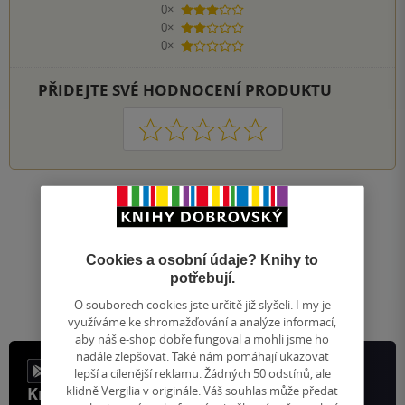
0×
3 hvězdičky
0×
2 hvězdičky
0×
1 hvezdička
PŘIDEJTE SVÉ HODNOCENÍ PRODUKTU
1
2
3
4
5
Nahoru
Zobrazeno 20 z 20
1
/ 1
Cookies a osobní údaje? Knihy to
Přejít
potřebují.
na
stránku
O souborech cookies jste určitě již slyšeli. I my je
využíváme ke shromažďování a analýze informací,
aby náš e-shop dobře fungoval a mohli jsme ho
nadále zlepšovat. Také nám pomáhají ukazovat
lepší a cílenější reklamu. Žádných 50 odstínů, ale
klidně Vergilia v originále. Váš souhlas může předat
Knihy, recenze a klubové výhody