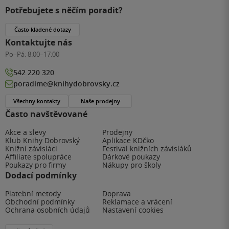
Potřebujete s něčím poradit?
Často kladené dotazy
Kontaktujte nás
Po–Pá:
8:00–17:00
542 220 320
poradime@knihydobrovsky.cz
Všechny kontakty
Naše prodejny
Často navštěvované
Akce a slevy
Prodejny
Klub Knihy Dobrovský
Aplikace KDčko
Knižní závisláci
Festival knižních závisláků
Affiliate spolupráce
Dárkové poukazy
Poukazy pro firmy
Nákupy pro školy
Dodací podmínky
Platební metody
Doprava
Obchodní podmínky
Reklamace a vrácení
Ochrana osobních údajů
Nastavení cookies