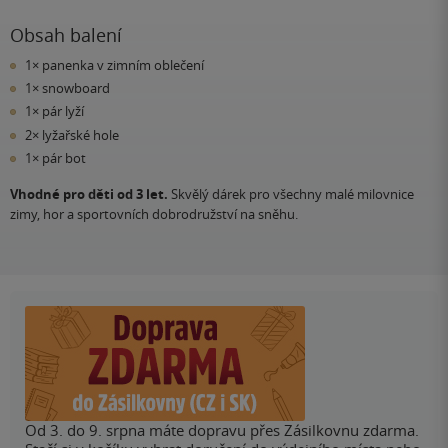
Obsah balení
1× panenka v zimním oblečení
1× snowboard
1× pár lyží
2× lyžařské hole
1× pár bot
Vhodné pro děti od 3 let.
Skvělý dárek pro všechny malé milovnice
zimy, hor a sportovních dobrodružství na sněhu.
Od 3. do 9. srpna máte dopravu přes Zásilkovnu zdarma.