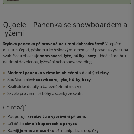
Q.joele – Panenka se snowboardem a
lyžemi
Stylová panenka připravená na zimní dobrodružství!
V teplém
outfitu s čepicí, páskem a kožešinovým lemem je připravena vyrazit na
svah. Sada obsahuje
snowboard, lyže, hůlky i boty
– ideální pro hru
na zimní dovolenou, lyžování nebo snowboarding.
Moderní panenka v zimním oblečení
s dlouhými vlasy
Součástí balení:
snowboard, lyže, hůlky, boty
Realistické detaily a barevné zimní motivy
Skvělé pro zimní příběhy a scénky ze svahu
Co rozvíjí
Podporuje
kreativitu a vyprávění příběhů
Učí děti o
zimních sportech a pohybu
Rozvíjí
jemnou motoriku
při manipulaci s doplňky