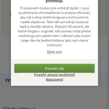
potřebují.
0×
1 hvezdička
O souborech cookies jste určitě již slyšeli. I my je
využíváme ke shromažďování a analýze informací,
PŘIDEJTE SVÉ HODNOCENÍ PRODUKTU
aby náš e-shop dobře fungoval a mohli jsme ho
nadále zlepšovat. Také nám pomáhají ukazovat
1
2
3
4
5
lepší a cílenější reklamu. Žádných 50 odstínů, ale
klidně Vergilia v originále. Váš souhlas může předat
marketingovým platformám i některé vaše osobní
údaje. Ale vše bedlivě hlídáme. Jako naši vlastní
Zobrazit všechna hodnocení
knihovnu!
Zjistit více
Přidat hodnocení
Povolit vše
Povolit pouze nezbytné
Nastavení
Vývoj ceny
Vývoj ceny