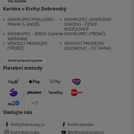
Vše důležité
Kariéra v Knihy Dobrovský
KNIHKUPEC/POKLADNÍ -
KNIHKUPEC (ZKRÁCENÝ
PRAHA 5, ANDĚL
ÚVAZEK) - ČESKÉ
BUDĚJOVICE
KNIHKUPEC - BRNO (Galerie
KNIHKUPEC (TŘEBÍČ)
Vaňkovka)
VEDOUCÍ PRODEJNY
VEDOUCÍ PRODEJNY
(TŘEBÍČ)
(OLOMOUC - OC HANÁ)
Volné pracovní pozice
Platební metody
+ 17
Sledujte nás
KnihyDobrovsky.cz
Knižní závisláci
knihydobrovsky
@knihydobrovskycz