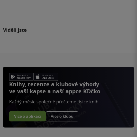
Viděli jste
Knihy, recenze a klubové výhody
ve vaší kapse a naší appce KDčko
Každý měsíc společně přečteme tisíce knih
Více o aplikaci
Více o klubu