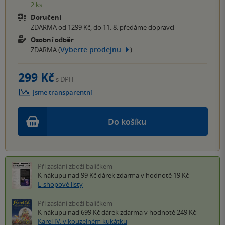
2 ks
Doručení
ZDARMA od 1299 Kč, do 11. 8. předáme dopravci
Osobní odběr
Vyberte prodejnu
ZDARMA (
)
299 Kč
s DPH
Jsme transparentní
Do košíku
Při zaslání zboží balíčkem
K nákupu nad 99 Kč
dárek zdarma
v hodnotě 19 Kč
E-shopové listy
Při zaslání zboží balíčkem
K nákupu nad 699 Kč
dárek zdarma
v hodnotě 249 Kč
Karel IV. v kouzelném kukátku