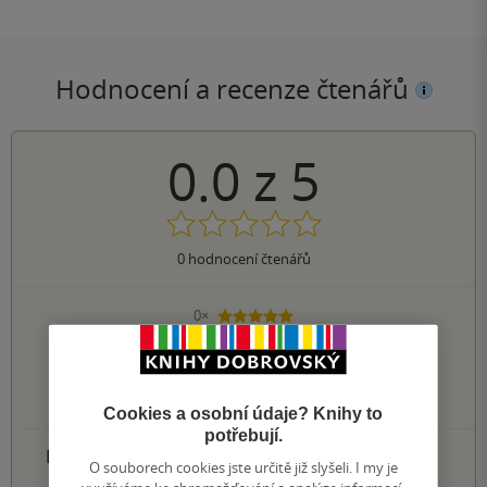
Hodnocení a recenze čtenářů
0.0
z
5
0
hodnocení čtenářů
0×
5 hvězdiček
0×
4 hvězdičky
0×
3 hvězdičky
0×
2 hvězdičky
0×
1 hvezdička
Cookies a osobní údaje? Knihy to
potřebují.
PŘIDEJTE SVÉ HODNOCENÍ PRODUKTU
O souborech cookies jste určitě již slyšeli. I my je