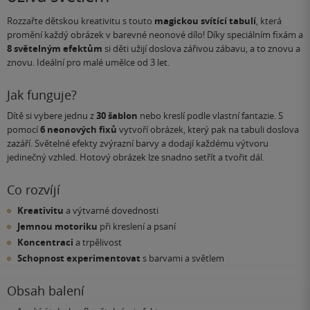
Rozzařte dětskou kreativitu s touto
magickou svítící tabulí
, která
promění každý obrázek v barevné neonové dílo! Díky speciálním fixám a
8 světelným efektům
si děti užijí doslova zářivou zábavu, a to znovu a
znovu. Ideální pro malé umělce od 3 let.
Jak funguje?
Dítě si vybere jednu z
30 šablon
nebo kreslí podle vlastní fantazie. S
pomocí
6 neonových fixů
vytvoří obrázek, který pak na tabuli doslova
zazáří. Světelné efekty zvýrazní barvy a dodají každému výtvoru
jedinečný vzhled. Hotový obrázek lze snadno setřít a tvořit dál.
Co rozvíjí
Kreativitu
a výtvarné dovednosti
Jemnou motoriku
při kreslení a psaní
Koncentraci
a trpělivost
Schopnost experimentovat
s barvami a světlem
Obsah balení