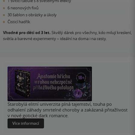
1 svítící tabule s 8 světelnými efekty
6 neonových fixů
30 šablon s obrázky a úkoly
Čisticí hadřík
Vhodné pro děti od 3 let.
Skvělý dárek pro všechny, kdo milují kreslení,
světla a barevné experimenty – ideální na doma i na cesty.
Starobylá elitní univerzita plná tajemství, touha po
odhalení záhady smrtelné choroby a zakázaná přitažlivost
v nové gotické dark romance.
Více informací