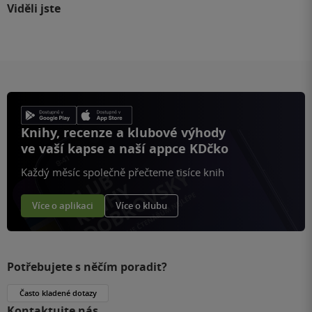
Viděli jste
Knihy, recenze a klubové výhody
ve vaší kapse a naší appce KDčko
Každý měsíc společně přečteme tisíce knih
Více o aplikaci
Více o klubu
Potřebujete s něčím poradit?
Často kladené dotazy
Kontaktujte nás