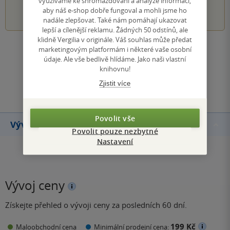
využíváme ke shromažďování a analýze informací,
1
2
3
4
5
aby náš e-shop dobře fungoval a mohli jsme ho
nadále zlepšovat. Také nám pomáhají ukazovat
lepší a cílenější reklamu. Žádných 50 odstínů, ale
klidně Vergilia v originále. Váš souhlas může předat
marketingovým platformám i některé vaše osobní
Zobrazit všechna hodnocení
údaje. Ale vše bedlivě hlídáme. Jako naši vlastní
knihovnu!
Přidat hodnocení
Zjistit více
Povolit vše
Vývoj ceny
Povolit pouze nezbytné
Nastavení
Vývoj ceny
Získejte přehled o vývoji ceny za posledních 60 dní.
199 Kč
Maloobchodní cena
Minimální prodejní cena: