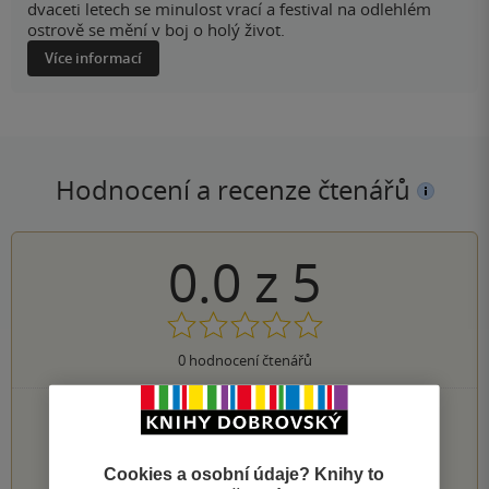
dvaceti letech se minulost vrací a festival na odlehlém
ostrově se mění v boj o holý život.
Více informací
Hodnocení a recenze čtenářů
0.0
z
5
0
hodnocení čtenářů
0×
5 hvězdiček
0×
4 hvězdičky
0×
3 hvězdičky
Cookies a osobní údaje? Knihy to
0×
2 hvězdičky