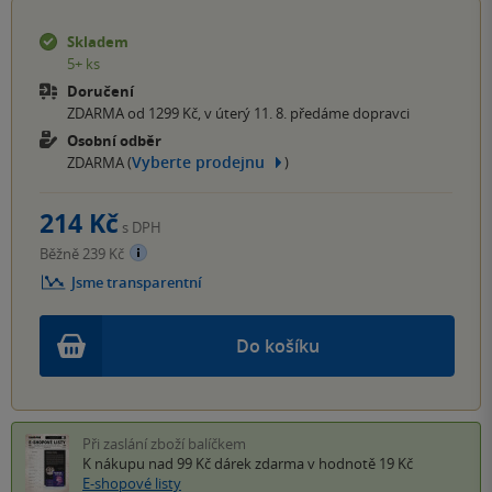
Skladem
5+ ks
Doručení
ZDARMA od 1299 Kč, v úterý 11. 8. předáme dopravci
Osobní odběr
Vyberte prodejnu
ZDARMA (
)
214 Kč
s DPH
Běžně 239 Kč
Jsme transparentní
Do košíku
Při zaslání zboží balíčkem
K nákupu nad 99 Kč
dárek zdarma
v hodnotě 19 Kč
E-shopové listy