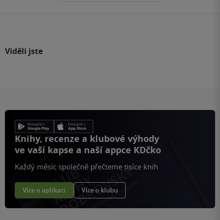
Viděli jste
Knihy, recenze a klubové výhody
ve vaší kapse a naší appce KDčko
Každý měsíc společně přečteme tisíce knih
Více o aplikaci
Více o klubu