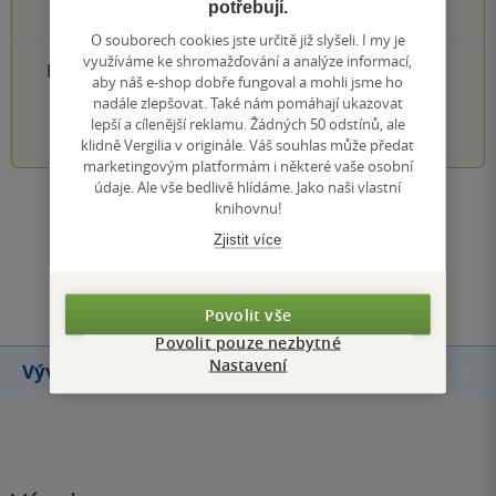
potřebují.
0×
1 hvezdička
O souborech cookies jste určitě již slyšeli. I my je
využíváme ke shromažďování a analýze informací,
PŘIDEJTE SVÉ HODNOCENÍ PRODUKTU
aby náš e-shop dobře fungoval a mohli jsme ho
nadále zlepšovat. Také nám pomáhají ukazovat
1
2
3
4
5
lepší a cílenější reklamu. Žádných 50 odstínů, ale
klidně Vergilia v originále. Váš souhlas může předat
marketingovým platformám i některé vaše osobní
údaje. Ale vše bedlivě hlídáme. Jako naši vlastní
knihovnu!
Zobrazit všechna hodnocení
Zjistit více
Přidat hodnocení
Povolit vše
Povolit pouze nezbytné
Nastavení
Vývoj ceny