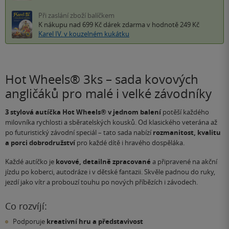
Při zaslání zboží balíčkem
K nákupu nad 699 Kč
dárek zdarma
v hodnotě 249 Kč
Karel IV. v kouzelném kukátku
Hot Wheels® 3ks – sada kovových
angličáků pro malé i velké závodníky
3 stylová autíčka Hot Wheels® v jednom balení
potěší každého
milovníka rychlosti a sběratelských kousků. Od klasického veterána až
po futuristický závodní speciál – tato sada nabízí
rozmanitost, kvalitu
a porci dobrodružství
pro každé dítě i hravého dospěláka.
Každé autíčko je
kovové, detailně zpracované
a připravené na akční
jízdu po koberci, autodráze i v dětské fantazii. Skvěle padnou do ruky,
jezdí jako vítr a probouzí touhu po nových příbězích i závodech.
Co rozvíjí:
Podporuje
kreativní hru a představivost