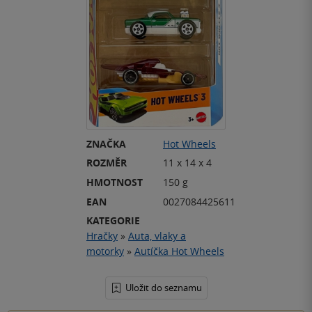
ZNAČKA
Hot Wheels
ROZMĚR
11 x 14 x 4
HMOTNOST
150 g
EAN
0027084425611
KATEGORIE
Hračky
»
Auta, vlaky a
motorky
»
Autíčka Hot Wheels
Uložit do seznamu