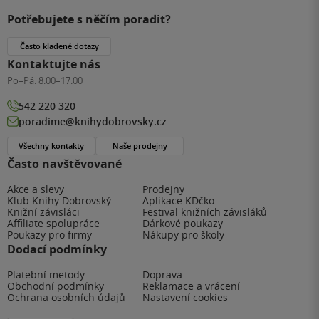
Potřebujete s něčím poradit?
Často kladené dotazy
Kontaktujte nás
Po–Pá:
8:00–17:00
542 220 320
poradime@knihydobrovsky.cz
Všechny kontakty
Naše prodejny
Často navštěvované
Akce a slevy
Prodejny
Klub Knihy Dobrovský
Aplikace KDčko
Knižní závisláci
Festival knižních závisláků
Affiliate spolupráce
Dárkové poukazy
Poukazy pro firmy
Nákupy pro školy
Dodací podmínky
Platební metody
Doprava
Obchodní podmínky
Reklamace a vrácení
Ochrana osobních údajů
Nastavení cookies