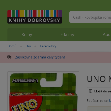
Vyhledávání
Knihy
E-knihy
Aud
Nacházíte
Domů
Hry
Karetní hry
»
»
se
zde:
Zásilkovna zdarma celý týden!
UNO M
Uložit do 
Součástí edice: