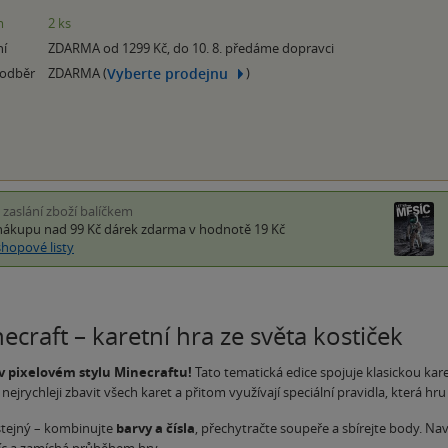
m
2 ks
ní
ZDARMA od 1299 Kč, do 10. 8. předáme dopravci
Vyberte prodejnu
 odběr
ZDARMA (
)
i zaslání zboží balíčkem
nákupu nad 99 Kč
dárek zdarma
v hodnotě 19 Kč
shopové listy
craft – karetní hra ze světa kostiček
 pixelovém stylu Minecraftu!
Tato tematická edice spojuje klasickou kar
 nejrychleji zbavit všech karet a přitom využívají speciální pravidla, která hru
stejný – kombinujte
barvy a čísla
, přechytračte soupeře a sbírejte body. Nav