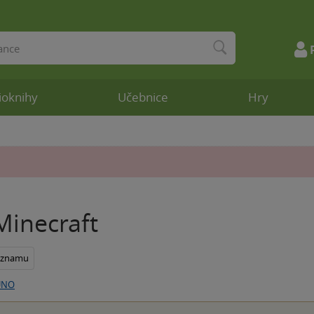
ioknihy
Učebnice
Hry
inecraft
seznamu
UNO