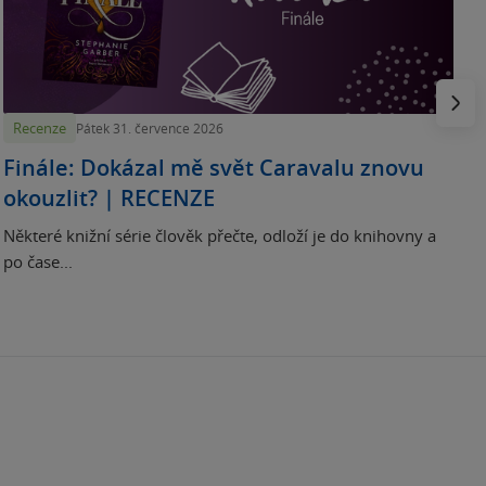
H
e
Násled
Recenze
Pátek 31. července 2026
Finále: Dokázal mě svět Caravalu znovu
okouzlit? | RECENZE
Některé knižní série člověk přečte, odloží je do knihovny a
po čase...