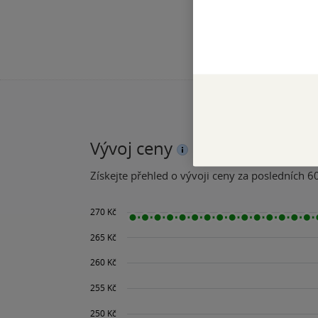
Vývoj ceny
Získejte přehled o vývoji ceny za posledních 60