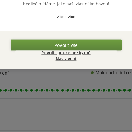
bedlivě hlídáme. Jako naši vlastní knihovnu!
Přidat hodnocení
Zjistit více
Povolit vše
Povolit pouze nezbytné
Nastavení
Maloobchodní ce
 dní.