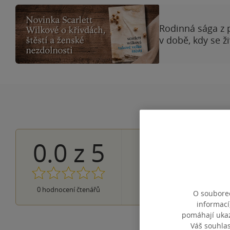
Rodinná sága z 
v době, kdy se ž
0.0
z
5
0×
5 hvězdiček
0×
4 hvězdičky
0×
3 hvězdičky
0×
2 hvězdičky
0×
0
hodnocení čtenářů
1 hvezdička
O souborec
informací
pomáhají ukazo
Váš souhla