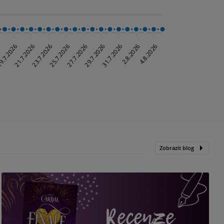
Zobrazit blog
„
p