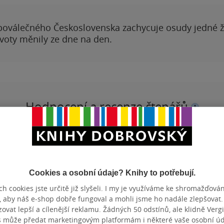
poválečného Československa zachycuje osudy jedné 
ivoty měnily ze dne na den.
Hodnocení a recenze čtenářů
PŘIDEJTE SVÉ HODNOCENÍ PRODUKTU
Cookies a osobní údaje? Knihy to potřebují.
h cookies jste určitě již slyšeli. I my je využíváme ke shromažďován
, aby náš e-shop dobře fungoval a mohli jsme ho nadále zlepšovat
vat lepší a cílenější reklamu. Žádných 50 odstínů, ale klidně Vergil
s může předat marketingovým platformám i některé vaše osobní úda