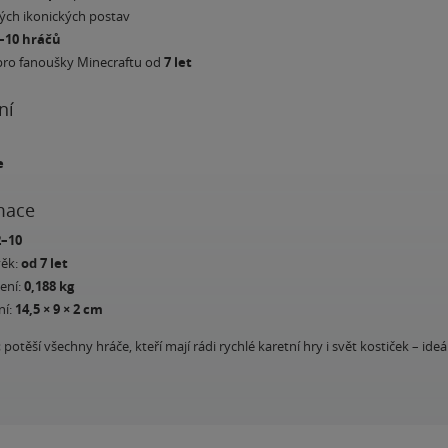
ých ikonických postav
–10 hráčů
pro fanoušky Minecraftu od
7 let
ní
e
mace
2–10
věk:
od 7 let
ení:
0,188 kg
ní:
14,5 × 9 × 2 cm
t
potěší všechny hráče, kteří mají rádi rychlé karetní hry i svět kostiček – ide