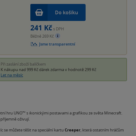
Do košíku
241 Kč
s DPH
Běžně 269 Kč
Jsme transparentní
Při zaslání zboží balíčkem
K nákupu nad 999 Kč
dárek zdarma
v hodnotě 299 Kč
Let na měsíc
etní hru UNO™ s ikonickými postavami a grafikou ze světa Minecraft.
 příjemně oživují.
íc se můžete těšit na speciální kartu
Creeper
, která ostatním hráčům