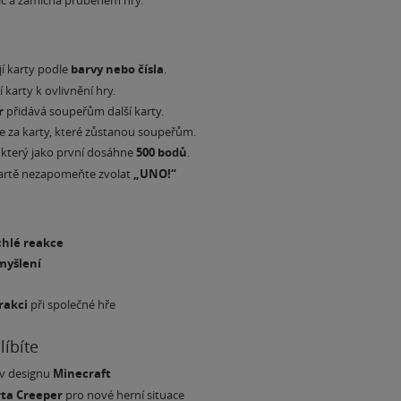
víc a zamíchá průběhem hry.
jí karty podle
barvy nebo čísla
.
í karty k ovlivnění hry.
r
přidává soupeřům další karty.
e za karty, které zůstanou soupeřům.
 který jako první dosáhne
500 bodů
.
kartě nezapomeňte zvolat
„UNO!“
chlé reakce
myšlení
rakci
při společné hře
líbíte
 v designu
Minecraft
rta Creeper
pro nové herní situace