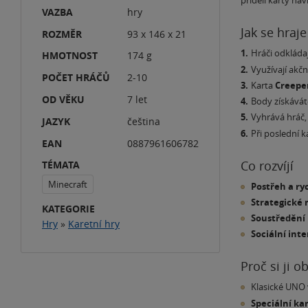
přidělí karty na
VAZBA
hry
Jak se hraje
ROZMĚR
93 x 146 x 21
Hráči odkláda
HMOTNOST
174 g
Využívají akčn
POČET HRÁČŮ
2-10
Karta
Creepe
OD VĚKU
7 let
Body získávát
Vyhrává hráč,
JAZYK
čeština
Při poslední 
EAN
0887961606782
Co rozvíjí
TÉMATA
Minecraft
Postřeh a ry
Strategické 
KATEGORIE
Soustředění
Hry
»
Karetní hry
Sociální inte
Proč si ji ob
Klasické UNO
Speciální ka