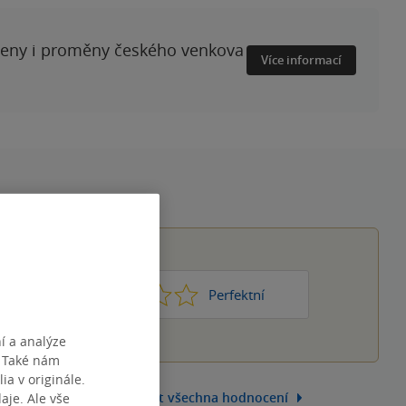
ženy i proměny českého venkova
Více informací
1
2
3
4
5
Nic moc
Perfektní
í a analýze
. Také nám
ia v originále.
Zobrazit všechna hodnocení
je. Ale vše