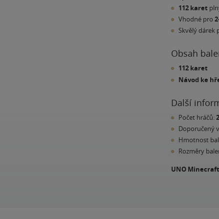
112 karet
pln
Vhodné pro
2
Skvělý dárek 
Obsah bale
112 karet
Návod ke hř
Další infor
Počet hráčů:
Doporučený 
Hmotnost bal
Rozměry bale
UNO Minecraf