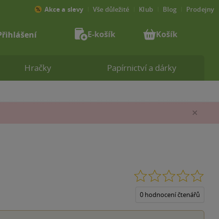
Akce a slevy
Vše důležité
Klub
Blog
Prodejny
E-košík
Košík
Přihlášení
Hračky
Papírnictví a dárky
Zav
0.0
z
5
0 hodnocení čtenářů
hvěz