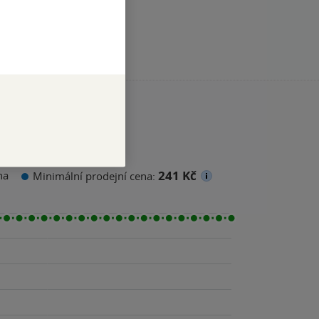
241 Kč
na
Minimální prodejní cena: