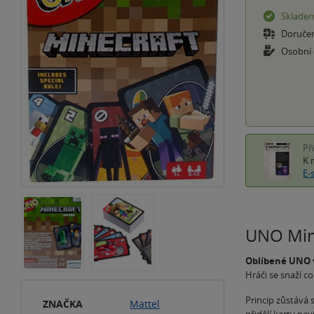
Sklade
Doruče
Osobní
Př
K 
E-
UNO Mine
Oblíbené UNO v
Hráči se snaží co
Princip zůstává 
ZNAČKA
Mattel