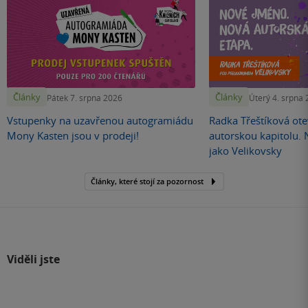
Články
Články
Pátek 7. srpna 2026
Úterý 4. srpna
Vstupenky na uzavřenou autogramiádu
Radka Třeštíková otev
Mony Kasten jsou v prodeji!
autorskou kapitolu.
jako Velikovsky
Články, které stojí za pozornost
Viděli jste