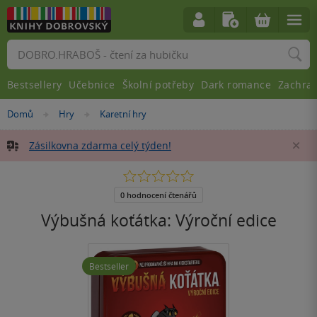
Vyhledávání
Bestsellery
Učebnice
Školní potřeby
Dark romance
Zachra
Nacházíte
Domů
Hry
Karetní hry
»
»
se
zde:
Zásilkovna zdarma celý týden!
Za
0.0
z
5
0 hodnocení čtenářů
hvězdiček
Výbušná koťátka: Výroční edice
Bestseller