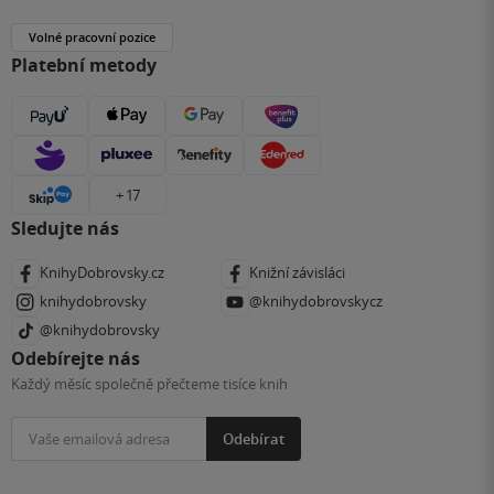
Volné pracovní pozice
Platební metody
+ 17
Sledujte nás
KnihyDobrovsky.cz
Knižní závisláci
knihydobrovsky
@knihydobrovskycz
@knihydobrovsky
Odebírejte nás
Každý měsíc společně přečteme tisíce knih
Odebírat