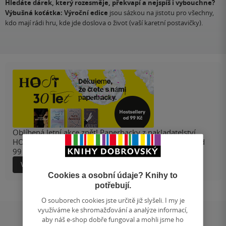
Hledáte dárek, který rozesměje, překvapí a nejspíš i vybouchne?
Výbušná koťátka: Výroční edice
jsou sázkou na jistotu pro všechny,
kdo mají rádi hru, kde jde doslova o život (vaší karetní postavičky).
Oblíbená letní akce zpět! Paperbacky z nakladatelství
HOST teď koupíte na e-shopu i v prodejnách za ceny od
99 Kč!
Více informací
Cookies a osobní údaje? Knihy to
potřebují.
O souborech cookies jste určitě již slyšeli. I my je
využíváme ke shromažďování a analýze informací,
aby náš e-shop dobře fungoval a mohli jsme ho
Hodnocení a recenze čtenářů