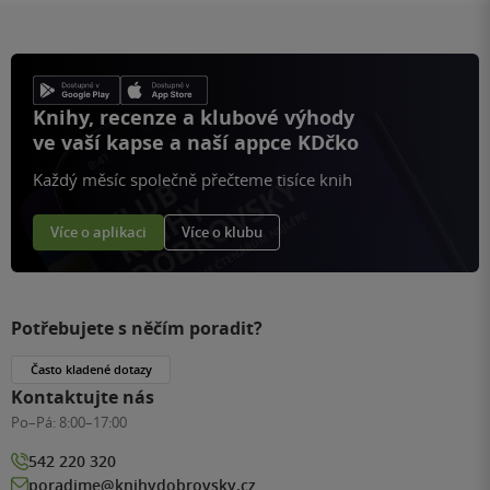
Knihy, recenze a klubové výhody
ve vaší kapse a naší appce KDčko
Každý měsíc společně přečteme tisíce knih
Více o aplikaci
Více o klubu
Potřebujete s něčím poradit?
Často kladené dotazy
Kontaktujte nás
Po–Pá:
8:00–17:00
542 220 320
poradime@knihydobrovsky.cz