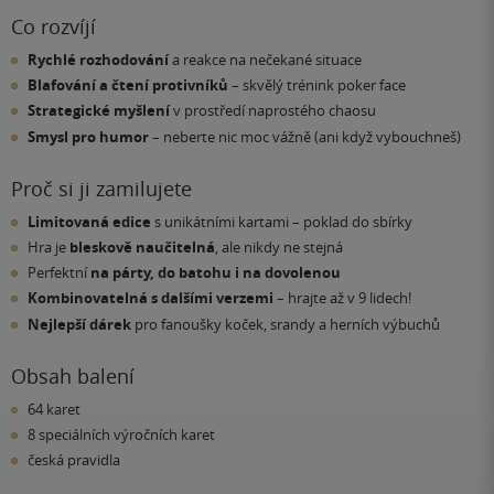
Co rozvíjí
Rychlé rozhodování
a reakce na nečekané situace
Blafování a čtení protivníků
– skvělý trénink poker face
Strategické myšlení
v prostředí naprostého chaosu
Smysl pro humor
– neberte nic moc vážně (ani když vybouchneš)
Proč si ji zamilujete
Limitovaná edice
s unikátními kartami – poklad do sbírky
Hra je
bleskově naučitelná
, ale nikdy ne stejná
Perfektní
na párty, do batohu i na dovolenou
Kombinovatelná s dalšími verzemi
– hrajte až v 9 lidech!
Nejlepší dárek
pro fanoušky koček, srandy a herních výbuchů
Obsah balení
64 karet
8 speciálních výročních karet
česká pravidla