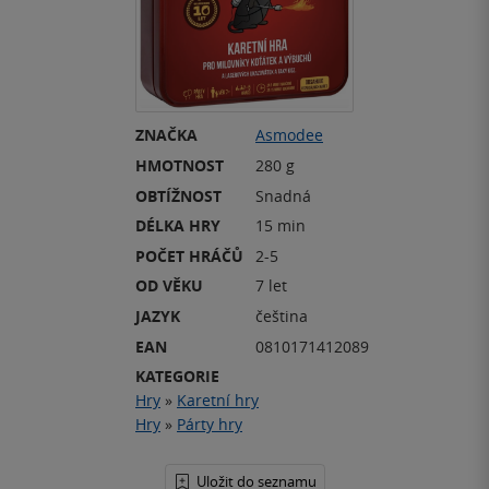
ZNAČKA
Asmodee
HMOTNOST
280 g
OBTÍŽNOST
Snadná
DÉLKA HRY
15 min
POČET HRÁČŮ
2-5
OD VĚKU
7 let
JAZYK
čeština
EAN
0810171412089
KATEGORIE
Hry
»
Karetní hry
Hry
»
Párty hry
Uložit do seznamu