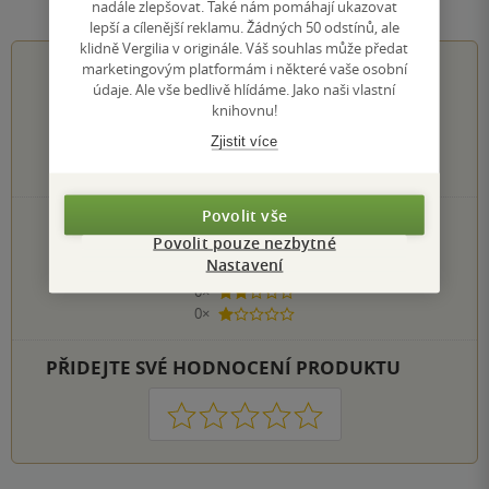
nadále zlepšovat. Také nám pomáhají ukazovat
lepší a cílenější reklamu. Žádných 50 odstínů, ale
klidně Vergilia v originále. Váš souhlas může předat
0.0
z
5
marketingovým platformám i některé vaše osobní
údaje. Ale vše bedlivě hlídáme. Jako naši vlastní
knihovnu!
Zjistit více
0
hodnocení čtenářů
Povolit vše
0×
5 hvězdiček
Povolit pouze nezbytné
0×
4 hvězdičky
Nastavení
0×
3 hvězdičky
0×
2 hvězdičky
0×
1 hvezdička
PŘIDEJTE SVÉ HODNOCENÍ PRODUKTU
1
2
3
4
5