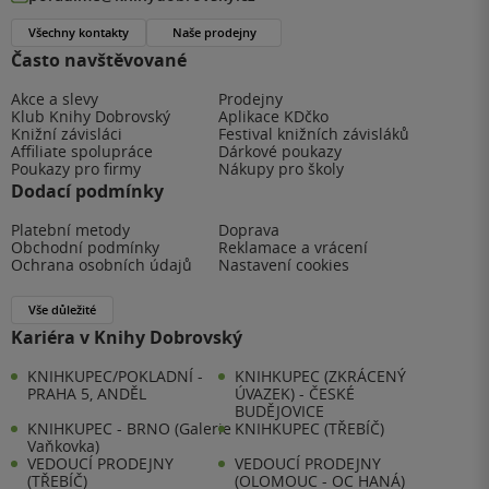
Všechny kontakty
Naše prodejny
Často navštěvované
Akce a slevy
Prodejny
Klub Knihy Dobrovský
Aplikace KDčko
Knižní závisláci
Festival knižních závisláků
Affiliate spolupráce
Dárkové poukazy
Poukazy pro firmy
Nákupy pro školy
Dodací podmínky
Platební metody
Doprava
Obchodní podmínky
Reklamace a vrácení
Ochrana osobních údajů
Nastavení cookies
Vše důležité
Kariéra v Knihy Dobrovský
KNIHKUPEC/POKLADNÍ -
KNIHKUPEC (ZKRÁCENÝ
PRAHA 5, ANDĚL
ÚVAZEK) - ČESKÉ
BUDĚJOVICE
KNIHKUPEC - BRNO (Galerie
KNIHKUPEC (TŘEBÍČ)
Vaňkovka)
VEDOUCÍ PRODEJNY
VEDOUCÍ PRODEJNY
(TŘEBÍČ)
(OLOMOUC - OC HANÁ)