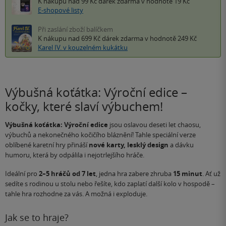
K nákupu nad 99 Kč
dárek zdarma
v hodnotě 19 Kč
E-shopové listy
Při zaslání zboží balíčkem
K nákupu nad 699 Kč
dárek zdarma
v hodnotě 249 Kč
Karel IV. v kouzelném kukátku
Výbušná koťátka: Výroční edice –
kočky, které slaví výbuchem!
Výbušná koťátka: Výroční edice
jsou oslavou deseti let chaosu,
výbuchů a nekonečného kočičího bláznění! Tahle speciální verze
oblíbené karetní hry přináší
nové karty, lesklý design
a dávku
humoru, která by odpálila i nejotrlejšího hráče.
Ideální pro
2–5 hráčů od 7 let
, jedna hra zabere zhruba
15 minut
. Ať už
sedíte s rodinou u stolu nebo řešíte, kdo zaplatí další kolo v hospodě –
tahle hra rozhodne za vás. A možná i exploduje.
Jak se to hraje?