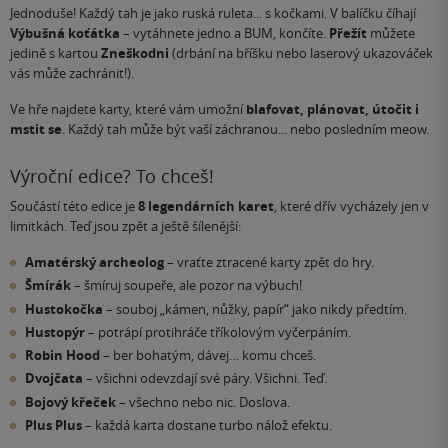
Jednoduše! Každý tah je jako ruská ruleta... s kočkami. V balíčku číhají
Výbušná koťátka
– vytáhnete jedno a BUM, končíte.
Přežít
můžete
jedině s kartou
Zneškodni
(drbání na bříšku nebo laserový ukazováček
vás může zachránit!).
Ve hře najdete karty, které vám umožní
blafovat, plánovat, útočit i
mstit se
. Každý tah může být vaší záchranou... nebo posledním meow.
Výroční edice? To chceš!
Součástí této edice je
8 legendárních karet
, které dřív vycházely jen v
limitkách. Teď jsou zpět a ještě šílenější:
Amatérský archeolog
– vraťte ztracené karty zpět do hry.
Šmírák
– šmíruj soupeře, ale pozor na výbuch!
Hustokočka
– souboj „kámen, nůžky, papír“ jako nikdy předtím.
Hustopýr
– potrápí protihráče tříkolovým vyčerpáním.
Robin Hood
– ber bohatým, dávej… komu chceš.
Dvojčata
– všichni odevzdají své páry. Všichni. Teď.
Bojový křeček
– všechno nebo nic. Doslova.
Plus Plus
– každá karta dostane turbo nálož efektu.