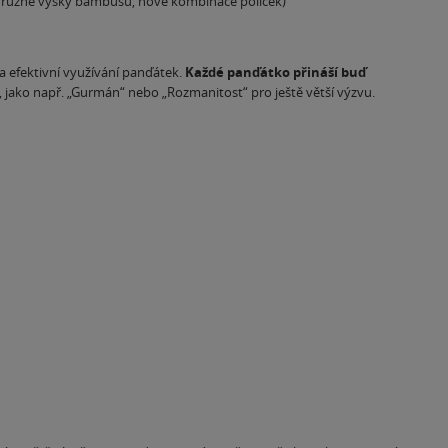
ř. různé výšky bambusů, nové kombinace políček)
a efektivní využívání panďátek.
Každé panďátko přináší buď
ty, jako např. „Gurmán“ nebo „Rozmanitost“ pro ještě větší výzvu.