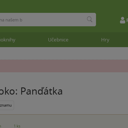
ioknihy
Učebnice
Hry
oko: Panďátka
seznamu
m
1 ks