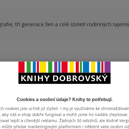
grafie, tři generace žen a celé století rodinných tajem
Hodnocení a recenze čtenářů
PŘIDEJTE SVÉ HODNOCENÍ PRODUKTU
Cookies a osobní údaje? Knihy to potřebují.
Hodnocení našich knihkupců: 0.0 z 5
h cookies jste určitě již slyšeli. I my je využíváme ke shromažďován
, aby náš e-shop dobře fungoval a mohli jsme ho nadále zlepšovat
vat lepší a cílenější reklamu. Žádných 50 odstínů, ale klidně Vergil
s může předat marketingovým platformám i některé vaše osobní úda