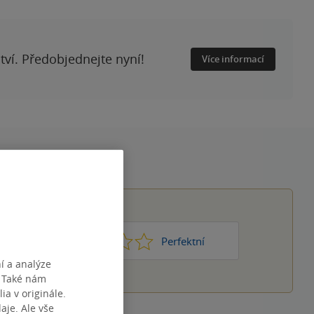
ství. Předobjednejte nyní!
Více informací
1
2
3
4
5
Nic moc
Perfektní
í a analýze
. Také nám
ia v originále.
je. Ale vše