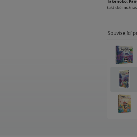
Takenoko: Pan
taktické možnost
Související 