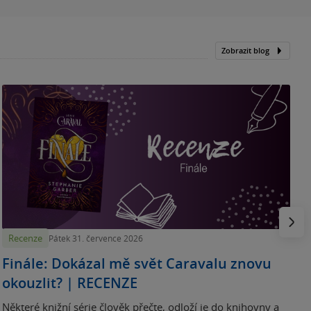
Zobrazit blog
„
p
H
e
Násled
Recenze
Pátek 31. července 2026
Finále: Dokázal mě svět Caravalu znovu
okouzlit? | RECENZE
Některé knižní série člověk přečte, odloží je do knihovny a