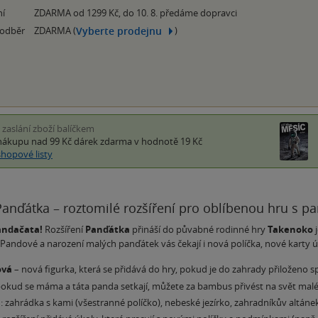
ní
ZDARMA od 1299 Kč, do 10. 8. předáme dopravci
Vyberte prodejnu
 odběr
ZDARMA (
)
i zaslání zboží balíčkem
nákupu nad 99 Kč
dárek zdarma
v hodnotě 19 Kč
shopové listy
anďátka – roztomilé rozšíření pro oblíbenou hru s p
andačata!
Rozšíření
Panďátka
přináší do půvabné rodinné hry
Takenoko
j
ndové a narození malých panďátek vás čekají i nová políčka, nové karty úkol
ová
– nová figurka, která se přidává do hry, pokud je do zahrady přiloženo sp
okud se máma a táta panda setkají, můžete za bambus přivést na svět mal
a
: zahrádka s kami (všestranné políčko), nebeské jezírko, zahradníkův altáne