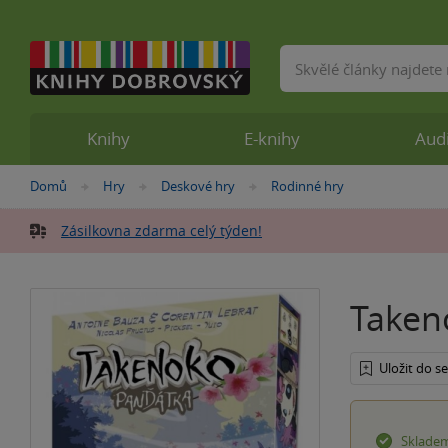
Vyhledávání
Knihy
E-knihy
Aud
Nacházíte
Domů
Hry
Deskové hry
Rodinné hry
»
»
»
se
zde:
Zásilkovna zdarma celý týden!
Taken
Uložit do 
Sklade