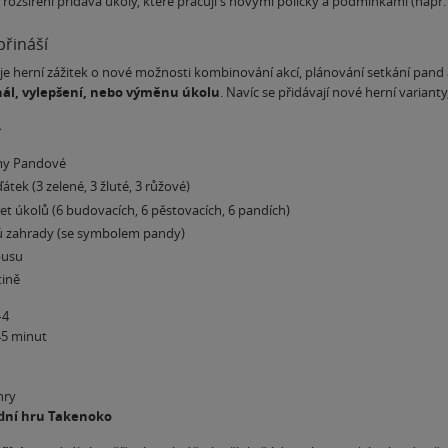
 rozšíření přidává úkoly, které pracují s novými políčky a podmínkami (nap
přináší
uje herní zážitek o nové možnosti kombinování akcí, plánování setkání pand 
nál, vylepšení, nebo výměnu úkolu
. Navíc se přidávají nové herní varian
í
my Pandové
tek (3 zelené, 3 žluté, 3 růžové)
et úkolů (6 budovacích, 6 pěstovacích, 6 pandích)
ů zahrady (se symbolem pandy)
busu
tině
–4
45 minut
hry
dní hru Takenoko