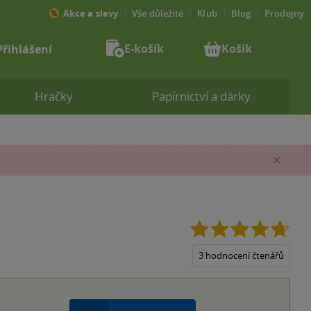
Akce a slevy
Vše důležité
Klub
Blog
Prodejny
E-košík
Košík
Přihlášení
Hračky
Papírnictví a dárky
Zav
4.7
z
5
3 hodnocení čtenářů
hvěz