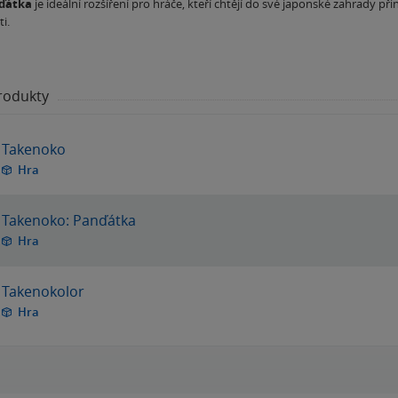
ďátka
je ideální rozšíření pro hráče, kteří chtějí do své japonské zahrady při
i.
produkty
Takenoko
Hra
Takenoko: Panďátka
Hra
Takenokolor
Hra