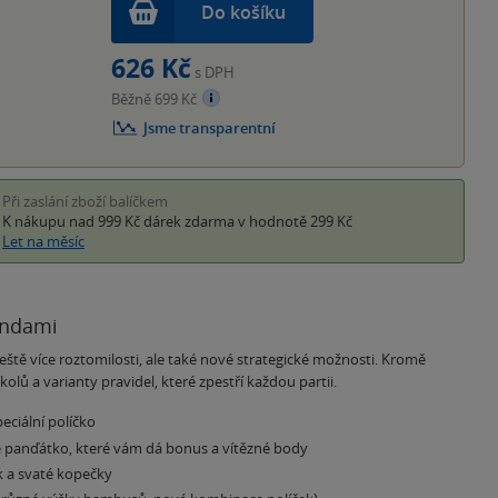
Do košíku
626 Kč
s DPH
Běžně 699 Kč
Jsme transparentní
Při zaslání zboží balíčkem
K nákupu nad 999 Kč
dárek zdarma
v hodnotě 299 Kč
Let na měsíc
andami
eště více roztomilosti, ale také nové strategické možnosti. Kromě
ů a varianty pravidel, které zpestří každou partii.
eciální políčko
é panďátko, které vám dá bonus a vítězné body
k a svaté kopečky