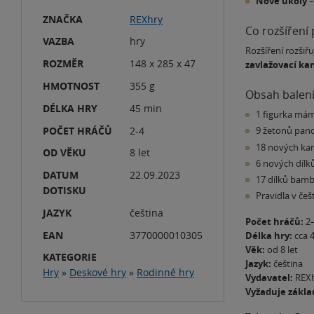
Nové úkoly
–
ZNAČKA
REXhry
Co rozšíření 
VAZBA
hry
Rozšíření rozšiř
ROZMĚR
148 x 285 x 47
zavlažovací ka
HMOTNOST
355 g
Obsah balen
DÉLKA HRY
45 min
1 figurka má
POČET HRÁČŮ
2-4
9 žetonů panďá
18 nových kar
OD VĚKU
8 let
6 nových dílk
DATUM
22.09.2023
17 dílků bam
DOTISKU
Pravidla v češ
JAZYK
čeština
Počet hráčů:
2
EAN
3770000010305
Délka hry:
cca 
Věk:
od 8 let
KATEGORIE
Jazyk:
čeština
Hry
»
Deskové hry
»
Rodinné hry
Vydavatel:
REX
Vyžaduje zákla