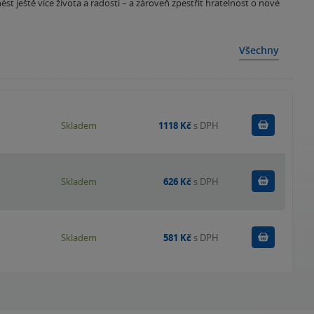
nést ještě více života a radosti – a zároveň zpestřit hratelnost o nové
Všechny
Do košík
Skladem
1118 Kč
s DPH
Do košík
Skladem
626 Kč
s DPH
Do košík
Skladem
581 Kč
s DPH