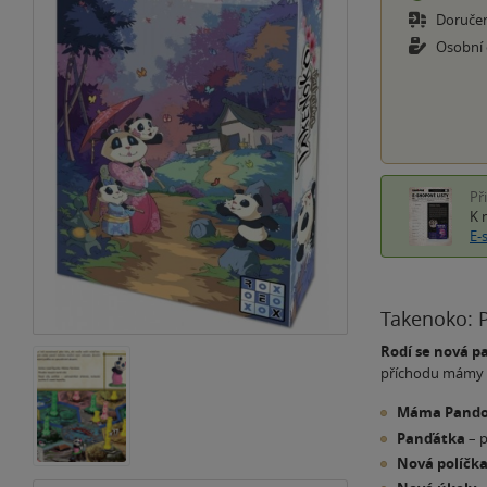
Doruče
Osobní
Př
K 
E-
Takenoko: P
Rodí se nová p
příchodu mámy Pa
Máma Pand
Panďátka
– p
Nová políčk