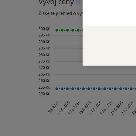
Vývoj ceny
Získejte přehled o vývoji ceny za posledních 60