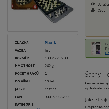
Doruče
Osobní
ZNAČKA
Piatnik
Př
K 
VAZBA
hry
E-
ROZMĚR
139 x 229 x 39
HMOTNOST
262 g
Šachy – 
POČET HRÁČŮ
2
OD VĚKU
10 let
Cestovní šachy
vychutnáte i ve 
JAZYK
čeština
EAN
9001890687990
Jak se hraje
KATEGORIE
Hra probíhá podl