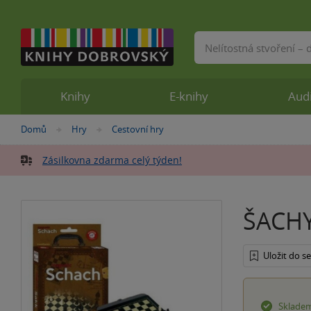
Vyhledávání
Knihy
E-knihy
Aud
Nacházíte
Domů
Hry
Cestovní hry
»
»
se
zde:
Zásilkovna zdarma celý týden!
ŠACHY
Uložit do 
Sklade