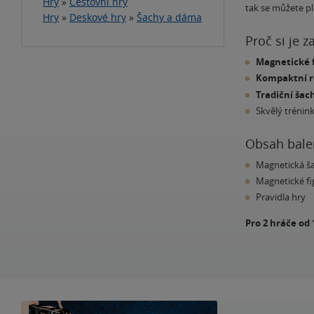
Hry
»
Cestovní hry
tak se můžete pl
Hry
»
Deskové hry
»
Šachy a dáma
Proč si je z
Magnetické 
Kompaktní 
Tradiční šac
Skvělý trénin
Obsah bale
Magnetická š
Magnetické fig
Pravidla hry
Pro 2 hráče od 1