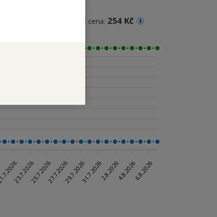
254 Kč
na
Minimální prodejní cena: