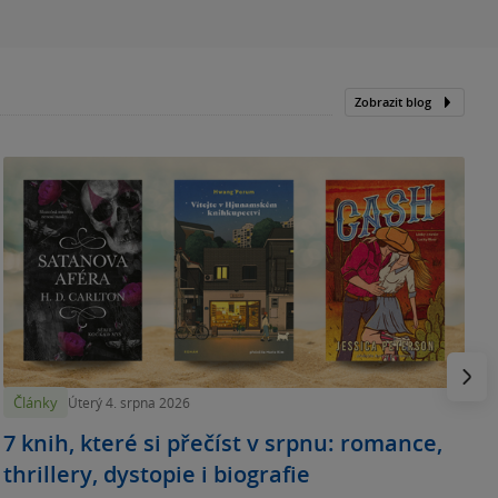
Zobrazit blog
N
p
Násled
Články
Úterý 4. srpna 2026
7 knih, které si přečíst v srpnu: romance,
thrillery, dystopie i biografie