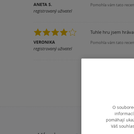
ANETA S.
Pomohla vám tato rece
registrovaný uživatel
Tuhle hru jsem hrával
VERONIKA
Pomohla vám tato rece
registrovaný uživatel
O souborec
informací
pomáhají ukazo
Váš souhla