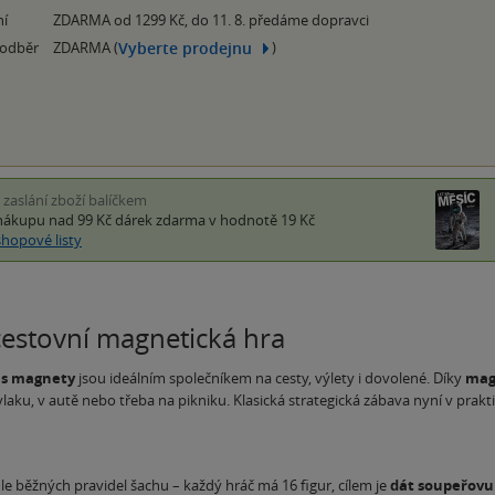
ní
ZDARMA od 1299 Kč, do 11. 8. předáme dopravci
Vyberte prodejnu
 odběr
ZDARMA (
)
i zaslání zboží balíčkem
nákupu nad 99 Kč
dárek zdarma
v hodnotě 19 Kč
shopové listy
cestovní magnetická hra
 s magnety
jsou ideálním společníkem na cesty, výlety i dovolené. Díky
mag
vlaku, v autě nebo třeba na pikniku. Klasická strategická zábava nyní v pra
e běžných pravidel šachu – každý hráč má 16 figur, cílem je
dát soupeřovu