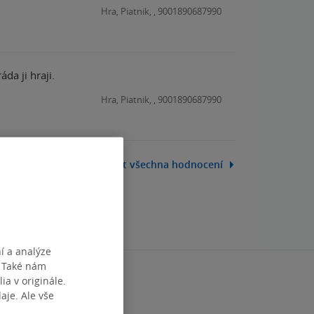
Hra, Piatnik, , 9001890687990
da ji hraji.
Hra, Piatnik, , 9001890687990
Zobrazit všechna hodnocení
í a analýze
. Také nám
ia v originále.
je. Ale vše