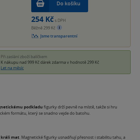
Do košíku
254 Kč
s DPH
Běžně 299 Kč
Jsme transparentní
Při zaslání zboží balíčkem
K nákupu nad 999 Kč
dárek zdarma
v hodnotě 299 Kč
Let na měsíc
netickému podkladu
figurky drží pevně na místě, takže si hru
ktickém formátu, který se snadno vejde do batohu.
 králi mat
. Magnetické figurky usnadňují přesnost i stabilitu tahu, a