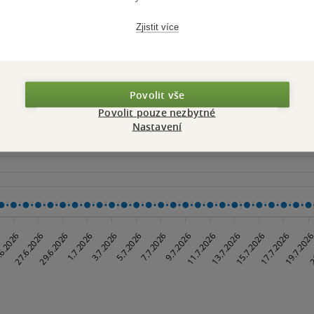
Zjistit více
Maloobchodní ce
 dní.
Povolit vše
Povolit pouze nezbytné
Nastavení