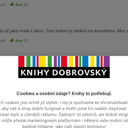
nze?
Ano
39
a už jako malá s tátou. Toto balení je ideální na dovolenou. Moc rá
nze?
Ano
15
Přidat hodnocení
Cookies a osobní údaje? Knihy to potřebují.
h cookies jste určitě již slyšeli. I my je využíváme ke shromažďován
, aby náš e-shop dobře fungoval a mohli jsme ho nadále zlepšovat
vat lepší a cílenější reklamu. Žádných 50 odstínů, ale klidně Vergil
s může předat marketingovým platformám i některé vaše osobní úda
bedlivě hlídáme. Jako naši vlastní knihovnu!