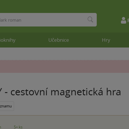
ioknihy
Učebnice
Hry
 - cestovní magnetická hra
seznamu
m
5+ ks