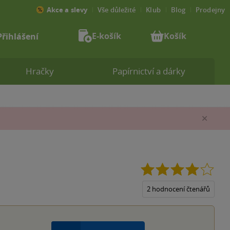
Akce a slevy
Vše důležité
Klub
Blog
Prodejny
E-košík
Košík
Přihlášení
Hračky
Papírnictví a dárky
Zav
4.0
z
5
2 hodnocení čtenářů
hvěz