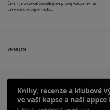
Čekání je u konce! Spustili jsme prodej vstupenek na
uzavřenou autogramiádu...
Viděli jste
Knihy, recenze a klubové 
ve vaší kapse a naší appce
Každý měsíc společně přečteme tisíce knih