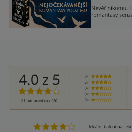
Nevěř nikomu. L
romantasy senzac
4.0
z
5
0×
5 hvězdiček
2×
4 hvězdičky
0×
3 hvězdičky
0×
2 hvězdičky
0×
2
hodnocení čtenářů
1 hvezdička
Ideální balení na ces