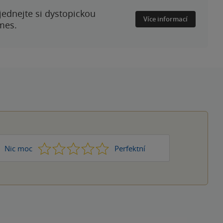
ednejte si dystopickou
Více informací
mes.
1
2
3
4
5
Nic moc
Perfektní