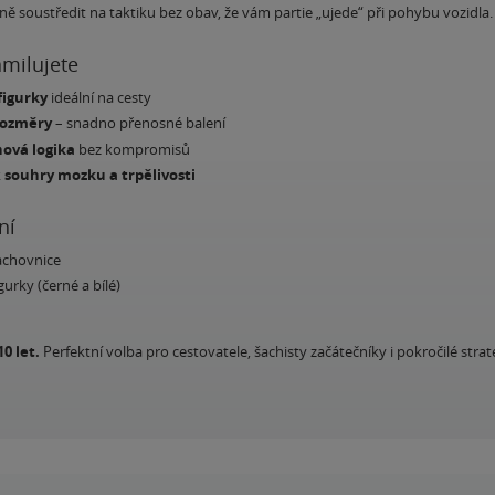
ně soustředit na taktiku bez obav, že vám partie „ujede“ při pohybu vozidla.
amilujete
figurky
ideální na cesty
rozměry
– snadno přenosné balení
hová logika
bez kompromisů
k
souhry mozku a trpělivosti
ní
achovnice
urky (černé a bílé)
0 let.
Perfektní volba pro cestovatele, šachisty začátečníky i pokročilé stra