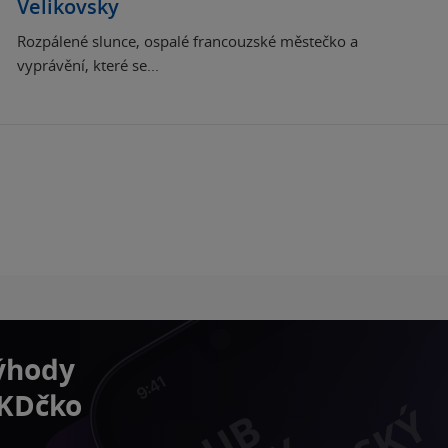
Velikovsky
Rozpálené slunce, ospalé francouzské městečko a
vyprávění, které se...
výhody
 KDčko