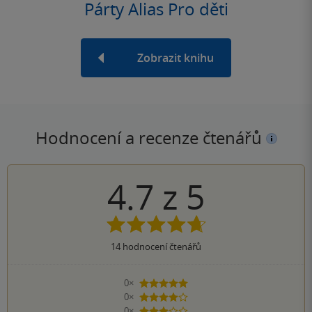
Párty Alias Pro děti
Zobrazit knihu
Hodnocení a recenze čtenářů
4.7
z
5
14
hodnocení čtenářů
0×
5 hvězdiček
0×
4 hvězdičky
0×