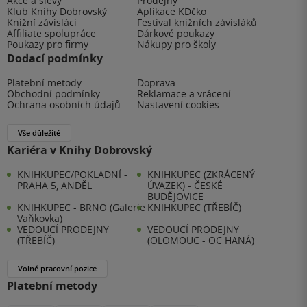
Akce a slevy
Prodejny
Klub Knihy Dobrovský
Aplikace KDčko
Knižní závisláci
Festival knižních závisláků
Affiliate spolupráce
Dárkové poukazy
Poukazy pro firmy
Nákupy pro školy
Dodací podmínky
Platební metody
Doprava
Obchodní podmínky
Reklamace a vrácení
Ochrana osobních údajů
Nastavení cookies
Vše důležité
Kariéra v Knihy Dobrovský
KNIHKUPEC/POKLADNÍ -
KNIHKUPEC (ZKRÁCENÝ
PRAHA 5, ANDĚL
ÚVAZEK) - ČESKÉ
BUDĚJOVICE
KNIHKUPEC - BRNO (Galerie
KNIHKUPEC (TŘEBÍČ)
Vaňkovka)
VEDOUCÍ PRODEJNY
VEDOUCÍ PRODEJNY
(TŘEBÍČ)
(OLOMOUC - OC HANÁ)
Volné pracovní pozice
Platební metody