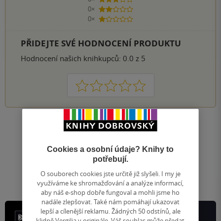
3 hvězdičky
0×
2 hvězdičky
0×
1 hvezdička
PŘIDEJTE SVÉ HODNOCENÍ PRODUKTU
Hodnocení našich knihkupců: 0.0 z 5
1
2
3
4
5
Nahoru
Zobrazeno 20 z 20
Cookies a osobní údaje? Knihy to
1
/ 1
Přejít
potřebují.
na
O souborech cookies jste určitě již slyšeli. I my je
stránku
využíváme ke shromažďování a analýze informací,
aby náš e-shop dobře fungoval a mohli jsme ho
nadále zlepšovat. Také nám pomáhají ukazovat
lepší a cílenější reklamu. Žádných 50 odstínů, ale
klidně Vergilia v originále. Váš souhlas může předat