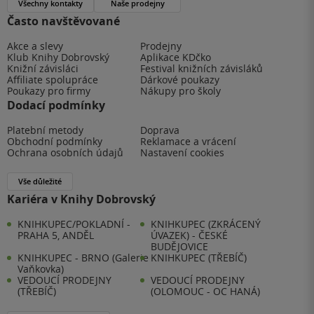
Všechny kontakty
Naše prodejny
Často navštěvované
Akce a slevy
Prodejny
Klub Knihy Dobrovský
Aplikace KDčko
Knižní závisláci
Festival knižních závisláků
Affiliate spolupráce
Dárkové poukazy
Poukazy pro firmy
Nákupy pro školy
Dodací podmínky
Platební metody
Doprava
Obchodní podmínky
Reklamace a vrácení
Ochrana osobních údajů
Nastavení cookies
Vše důležité
Kariéra v Knihy Dobrovský
KNIHKUPEC/POKLADNÍ -
KNIHKUPEC (ZKRÁCENÝ
PRAHA 5, ANDĚL
ÚVAZEK) - ČESKÉ
BUDĚJOVICE
KNIHKUPEC - BRNO (Galerie
KNIHKUPEC (TŘEBÍČ)
Vaňkovka)
VEDOUCÍ PRODEJNY
VEDOUCÍ PRODEJNY
(TŘEBÍČ)
(OLOMOUC - OC HANÁ)