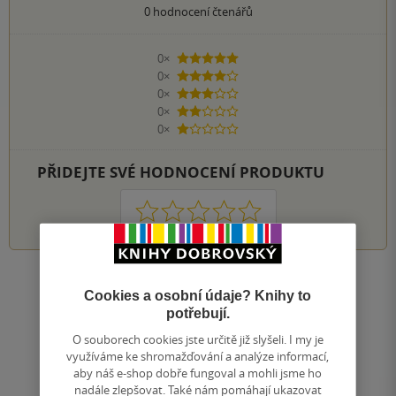
0
hodnocení čtenářů
0×
5 hvězdiček
0×
4 hvězdičky
0×
3 hvězdičky
0×
2 hvězdičky
0×
1 hvezdička
PŘIDEJTE SVÉ HODNOCENÍ PRODUKTU
1
2
3
4
5
Nahoru
Cookies a osobní údaje? Knihy to
Zobrazeno 20 z 20
potřebují.
1
/ 1
O souborech cookies jste určitě již slyšeli. I my je
Přejít
využíváme ke shromažďování a analýze informací,
na
aby náš e-shop dobře fungoval a mohli jsme ho
stránku
nadále zlepšovat. Také nám pomáhají ukazovat