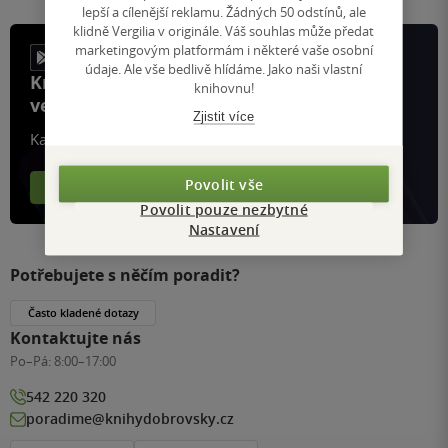
lepší a cílenější reklamu. Žádných 50 odstínů, ale
klidně Vergilia v originále. Váš souhlas může předat
marketingovým platformám i některé vaše osobní
údaje. Ale vše bedlivě hlídáme. Jako naši vlastní
Knihy, recenze a klubové výhody
knihovnu!
ve vaší kapse a naší appce KDčko
Zjistit více
Každý měsíc společně přečteme tisíce knih
Povolit vše
Více o aplikaci
Více o klubu
Povolit pouze nezbytné
Nastavení
Potřebujete s něčím poradit?
Často kladené dotazy
Kontaktujte nás
Po–Pá:
8:00–17:00
542 220 320
poradime@knihydobrovsky.cz