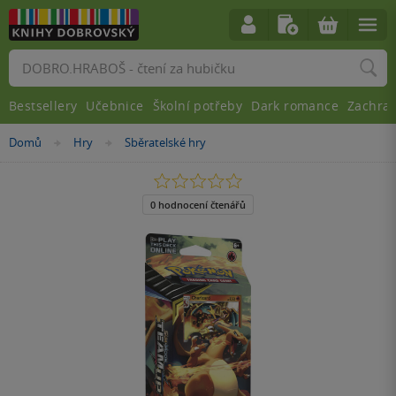
Vyhledávání
Bestsellery
Učebnice
Školní potřeby
Dark romance
Zachra
Nacházíte
Domů
Hry
Sběratelské hry
»
»
se
zde:
0.0
z
5
0 hodnocení čtenářů
hvězdiček