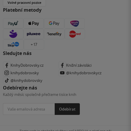
Volné pracovní pozice
Platební metody
+ 17
Sledujte nás
KnihyDobrovsky.cz
Knižní závisláci
knihydobrovsky
@knihydobrovskycz
@knihydobrovsky
Odebírejte nás
Každý měsíc společně přečteme tisíce knih
Odebírat