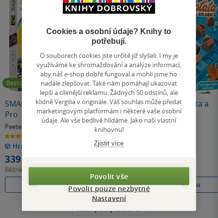
Cookies a osobní údaje? Knihy to
potřebují.
O souborech cookies jste určitě již slyšeli. I my je
využíváme ke shromažďování a analýze informací,
aby náš e-shop dobře fungoval a mohli jsme ho
nadále zlepšovat. Také nám pomáhají ukazovat
Bestseller
lepší a cílenější reklamu. Žádných 50 odstínů, ale
klidně Vergilia v originále. Váš souhlas může předat
SMART IQ Puzzle
SMART: IQ Srdce
SMART: Koťata a
marketingovým platformám i některé vaše osobní
Pro
krabice
údaje. Ale vše bedlivě hlídáme. Jako naši vlastní
Peeters Raf
Peeters Raf
Peeters Raf
knihovnu!
5.0
0.0
5.0
z
z
z
Zjistit více
Hra
Hra
Hra
5
5
5
hvězdiček
hvězdiček
hvězdiček
339 Kč
399 Kč
489 Kč
Běžně
399 Kč
Běžně
499 Kč
Běžně
599 Kč
Povolit vše
Do košíku
Do košíku
Do košíku
Povolit pouze nezbytné
Nastavení
Všechny knihy autora