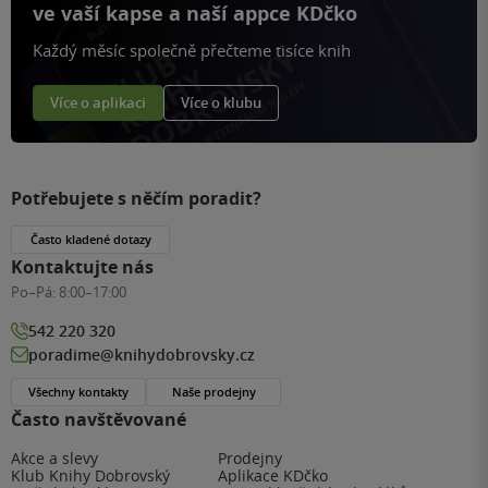
ve vaší kapse a naší appce KDčko
Každý měsíc společně přečteme tisíce knih
Více o aplikaci
Více o klubu
Potřebujete s něčím poradit?
Často kladené dotazy
Kontaktujte nás
Po–Pá:
8:00–17:00
542 220 320
poradime@knihydobrovsky.cz
Všechny kontakty
Naše prodejny
Často navštěvované
Akce a slevy
Prodejny
Klub Knihy Dobrovský
Aplikace KDčko