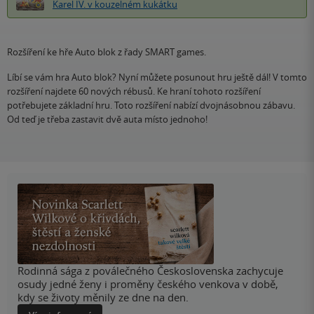
Karel IV. v kouzelném kukátku
Rozšíření ke hře Auto blok z řady SMART games.
Líbí se vám hra Auto blok? Nyní můžete posunout hru ještě dál! V tomto
rozšíření najdete 60 nových rébusů. Ke hraní tohoto rozšíření
potřebujete základní hru. Toto rozšíření nabízí dvojnásobnou zábavu.
Od teď je třeba zastavit dvě auta místo jednoho!
Rodinná sága z poválečného Československa zachycuje
osudy jedné ženy i proměny českého venkova v době,
kdy se životy měnily ze dne na den.