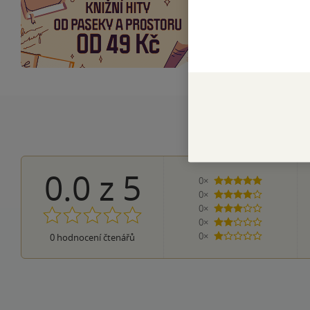
Objevte výběr be
0.0
z
5
0×
5 hvězdiček
0×
4 hvězdičky
0×
3 hvězdičky
0×
2 hvězdičky
0×
0
hodnocení čtenářů
1 hvezdička