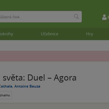
ioknihy
Učebnice
Hry
 světa: Duel – Agora
Cathala
,
Antoine Bauza
seznamu