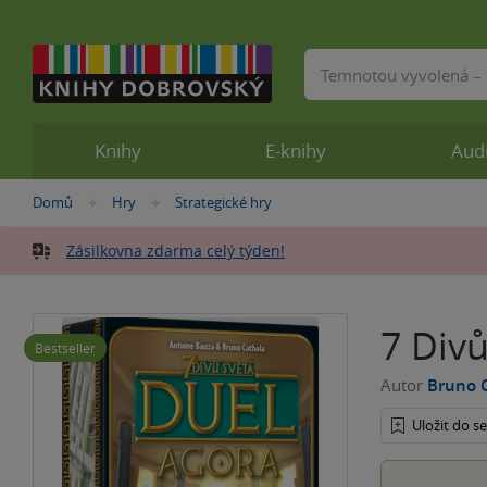
Vyhledávání
Knihy
E-knihy
Aud
Nacházíte
Domů
Hry
Strategické hry
»
»
se
zde:
Zásilkovna zdarma celý týden!
7 Divů
Bestseller
Autor
Bruno 
Uložit do 