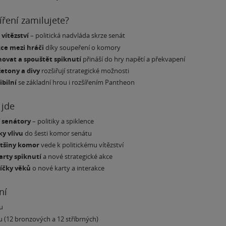
íření zamilujete?
vítězství
– politická nadvláda skrze senát
kce mezi hráči
díky soupeření o komory
ovat a spouštět spiknutí
přináší do hry napětí a překvapení
žetony a divy
rozšiřují strategické možnosti
bilní
se základní hrou i rozšířením Pantheon
 jde
í
senátory
– politiky a spiklence
ky vlivu
do šesti komor senátu
ětšiny komor
vede k politickému vítězství
arty spiknutí
a nové strategické akce
líčky věků
o nové karty a interakce
ní
u
u (12 bronzových a 12 stříbrných)