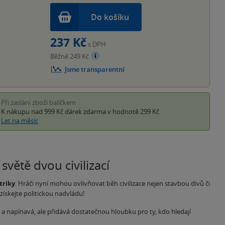
Do košíku
237 Kč
s DPH
Běžně 249 Kč
Jsme transparentní
Při zaslání zboží balíčkem
K nákupu nad 999 Kč
dárek zdarma
v hodnotě 299 Kč
Let na měsíc
světě dvou civilizací
triky
. Hráči nyní mohou ovlivňovat běh civilizace nejen stavbou divů či
získejte politickou nadvládu!
á a napínavá, ale přidává dostatečnou hloubku pro ty, kdo hledají