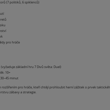
orů (7 politiků, 6 spiklenců)
utí
kretů
roku
nství
ok
ědy pro hráče
 (vyžaduje základní hru 7 Divů světa: Duel)
ěk: 10+
a 30–45 minut
m rozšířením pro hráče, kteří chtějí prohloubit herní zážitek o prvek taktické
vrstvu zábavy a strategie.