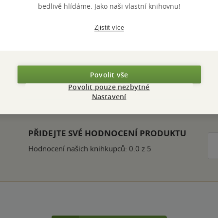
bedlivě hlídáme. Jako naši vlastní knihovnu!
letrie z nakladatelství Paseka a Prostor za výhodné c
Zjistit více
Povolit vše
Povolit pouze nezbytné
Hodnocení a recenze čtenářů
Nastavení
PŘIDEJTE SVÉ HODNOCENÍ PRODUKTU
Hodnocení našich knihkupců: 0.0 z 5