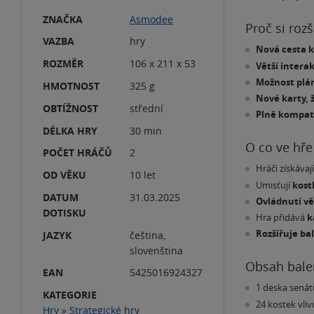
ZNAČKA
Asmodee
Proč si rozš
VAZBA
hry
Nová cesta k 
ROZMĚR
106 x 211 x 53
Větší intera
Možnost plán
HMOTNOST
325 g
Nové karty, 
OBTÍŽNOST
střední
Plně kompati
DÉLKA HRY
30 min
O co ve hře
POČET HRÁČŮ
2
Hráči získávaj
OD VĚKU
10 let
Umisťují
kost
DATUM
31.03.2025
Ovládnutí v
DOTISKU
Hra přidává
k
Rozšiřuje ba
JAZYK
čeština,
slovenština
Obsah bale
EAN
5425016924327
1 deska senát
KATEGORIE
24 kostek vliv
Hry
»
Strategické hry