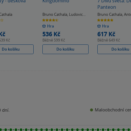
y - desková
Kingdomino
7 Divů světa: D
Panteon
Cathala
Bruno Cathala
,
Ludovic
Bruno Cathala
,
Ant
Maublanc
Bauza
4.4
4.8
z
z
Hra
Hra
5
5
k
hvězdiček
hvězdiček
Kč
536 Kč
617 Kč
539 Kč
Běžně
599 Kč
Běžně
649 Kč
Do košíku
Do košíku
Do košíku
Maloobchodní ce
 dní.