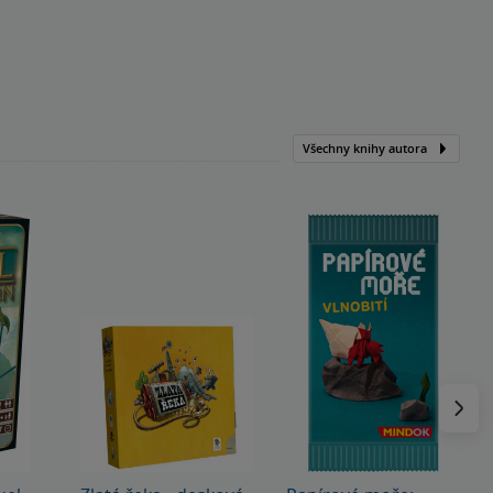
Všechny knihy autora
Následu