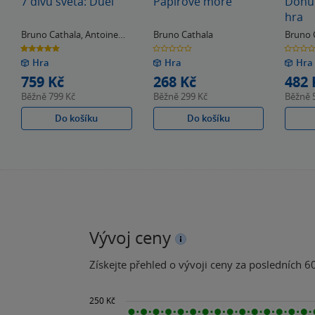
7 divů světa: Duel
Papírové moře
Donut
hra
Bruno Cathala
,
Antoine
Bruno Cathala
Bruno 
Bauza
5.0
0.0
0.0
z
z
z
Hra
Hra
Hra
5
5
5
hvězdiček
hvězdiček
hvězdiče
759 Kč
268 Kč
482 
Běžně
799 Kč
Běžně
299 Kč
Běžně
Do košíku
Do košíku
Vývoj ceny
Získejte přehled o vývoji ceny za posledních 60