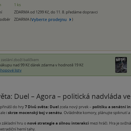
m
1 ks
ní
ZDARMA od 1299 Kč, do 11. 8. předáme dopravci
Vyberte prodejnu
 odběr
ZDARMA (
)
i zaslání zboží balíčkem
nákupu nad 99 Kč
dárek zdarma
v hodnotě 19 Kč
shopové listy
ěta: Duel – Agora – politická nadvláda ve 
přináší do hry
7 Divů světa: Duel
zcela nový prvek –
politiku a senátní in
ale i
skrze mocenský boj v senátu
. Ovládněte komory, plánujte spiknutí a 
 základní hru o
nové strategie a silnou interakci
mezi hráči. Hra je svižn
etradiční herní tahy.