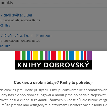
produkty
7 divů světa: Duel
Bruno Cathala
,
Antoine Bauza
Hra
7 Divů světa: Duel – Panteon
Bruno Cathala
,
Antoine Bauza
Hra
7 Divů světa
Antoine Bauza
Hra
Zobrazit
více
(+4)
Cookies a osobní údaje? Knihy to potřebují.
h cookies jste určitě již slyšeli. I my je využíváme ke shromažďován
, aby náš e-shop dobře fungoval a mohli jsme ho nadále zlepšovat
vat lepší a cílenější reklamu. Žádných 50 odstínů, ale klidně Vergil
s může předat marketingovým platformám i některé vaše osobní úda