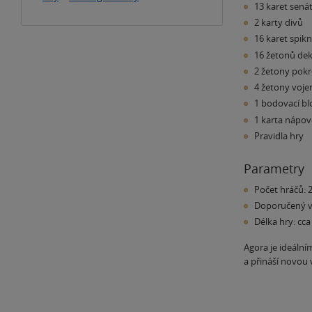
13 karet senát
2 karty divů
16 karet spikn
16 žetonů de
2 žetony pok
4 žetony voje
1 bodovací bl
1 karta nápov
Pravidla hry
Parametry
Počet hráčů: 2
Doporučený v
Délka hry: cc
Agora je ideální
a přináší novou 