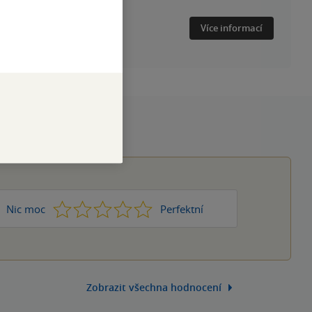
eny od 49 Kč.
Více informací
1
2
3
4
5
Nic moc
Perfektní
Zobrazit všechna hodnocení