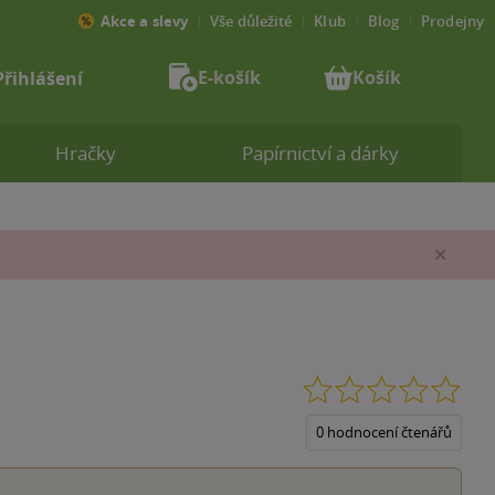
Akce a slevy
Vše důležité
Klub
Blog
Prodejny
E-košík
Košík
Přihlášení
Hračky
Papírnictví a dárky
Zav
0.0
z
5
0 hodnocení čtenářů
hvěz