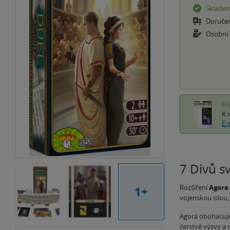
Sklade
Doruče
Osobní
Př
K 
E-
7 Divů sv
Rozšíření
Agora
1+
vojenskou silou, 
Agora obohacuje
čerstvé výzvy a n