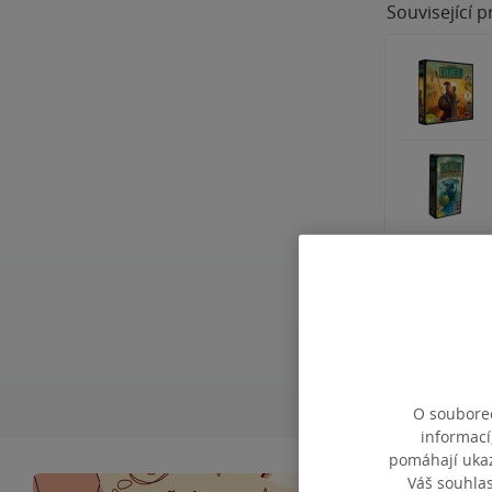
Související 
O souborec
informací
pomáhají ukazo
Váš souhla