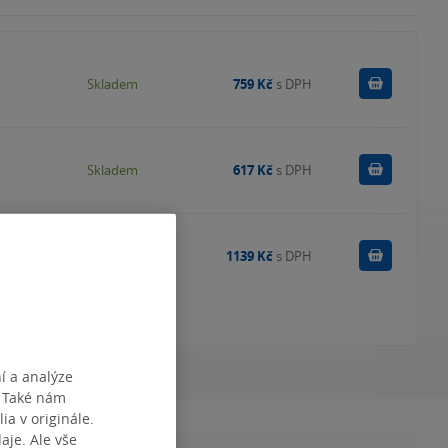
Do košík
Skladem
759 Kč
s DPH
Do košík
Skladem
617 Kč
s DPH
Do košík
Skladem
1139 Kč
s DPH
í a analýze
. Také nám
ia v originále.
je. Ale vše