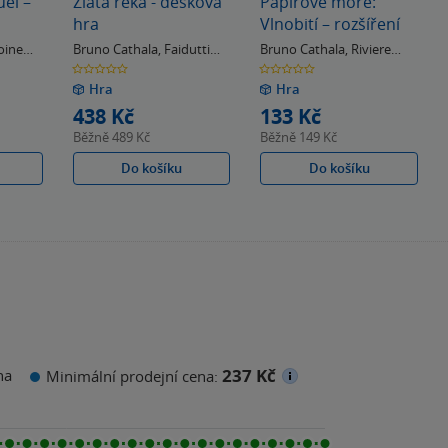
uel –
Zlatá řeka - desková
Papírové moře:
hra
Vlnobití – rozšíření
oine
Bruno Cathala
,
Faidutti
Bruno Cathala
,
Riviere
Bruno
Theo
0.0
0.0
z
z
Hra
Hra
5
5
hvězdiček
hvězdiček
438 Kč
133 Kč
Běžně
489 Kč
Běžně
149 Kč
Do košíku
Do košíku
237 Kč
na
Minimální prodejní cena: