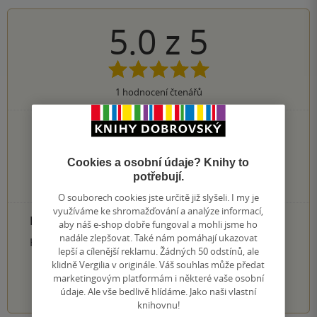
5.0
z
5
1
hodnocení čtenářů
1×
5 hvězdiček
0×
4 hvězdičky
0×
3 hvězdičky
Cookies a osobní údaje? Knihy to
0×
2 hvězdičky
potřebují.
0×
1 hvezdička
O souborech cookies jste určitě již slyšeli. I my je
využíváme ke shromažďování a analýze informací,
PŘIDEJTE SVÉ HODNOCENÍ PRODUKTU
aby náš e-shop dobře fungoval a mohli jsme ho
nadále zlepšovat. Také nám pomáhají ukazovat
Hodnocení našich knihkupců: 0.0 z 5
lepší a cílenější reklamu. Žádných 50 odstínů, ale
klidně Vergilia v originále. Váš souhlas může předat
marketingovým platformám i některé vaše osobní
1
2
3
4
5
údaje. Ale vše bedlivě hlídáme. Jako naši vlastní
knihovnu!