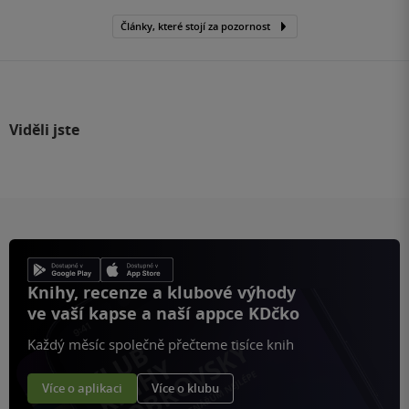
Články, které stojí za pozornost
Viděli jste
Knihy, recenze a klubové výhody
ve vaší kapse a naší appce KDčko
Každý měsíc společně přečteme tisíce knih
Více o aplikaci
Více o klubu