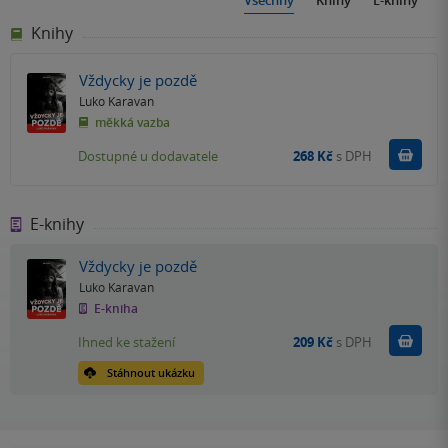
Všechny
Knihy
E-knihy
Knihy
Vždycky je pozdě
Luko Karavan
měkká vazba
Do k
Dostupné u dodavatele
268 Kč
s DPH
E-knihy
Vždycky je pozdě
Luko Karavan
E-kniha
Koupit
Ihned ke stažení
209 Kč
s DPH
Stáhnout ukázku