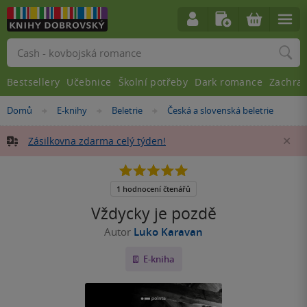
Vyhledávání
Bestsellery
Učebnice
Školní potřeby
Dark romance
Zachra
Nacházíte
Domů
E-knihy
Beletrie
Česká a slovenská beletrie
»
»
»
se
zde:
Zásilkovna zdarma celý týden!
Za
5.0
z
5
1 hodnocení čtenářů
hvězdiček
Vždycky je pozdě
Autor
Luko Karavan
E-kniha