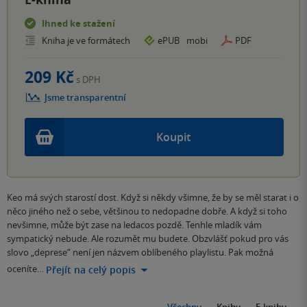
Ihned ke stažení
Kniha je ve formátech
ePUB
mobi
PDF
209 Kč
s DPH
Jsme transparentní
Koupit
Keo má svých starostí dost. Když si někdy všimne, že by se měl starat i o
něco jiného než o sebe, většinou to nedopadne dobře. A když si toho
nevšimne, může být zase na ledacos pozdě. Tenhle mladík vám
sympatický nebude. Ale rozumět mu budete. Obzvlášť pokud pro vás
slovo „deprese“ není jen názvem oblíbeného playlistu. Pak možná
oceníte…
Přejít na celý popis