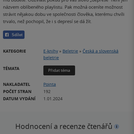
názvem oblíbeného playlistu. Pak možná oceníte možnost
strávit nějakou dobu ve společnosti člověka, kterému chvíli
trvalo, než pochopil, že i s depresí se dá žít.
Sdílet
KATEGORIE
E-knihy
»
Beletrie
»
Česká a slovenská
beletrie
TÉMATA
Přidat téma
NAKLADATEL
Pointa
POČET STRAN
192
DATUM VYDÁNÍ
1.01.2024
Hodnocení a recenze čtenářů