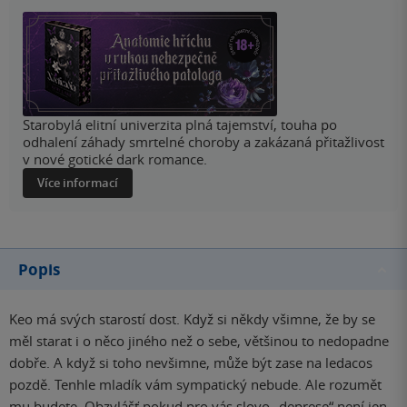
Starobylá elitní univerzita plná tajemství, touha po
odhalení záhady smrtelné choroby a zakázaná přitažlivost
v nové gotické dark romance.
Více informací
Popis
Keo má svých starostí dost. Když si někdy všimne, že by se
měl starat i o něco jiného než o sebe, většinou to nedopadne
dobře. A když si toho nevšimne, může být zase na ledacos
pozdě. Tenhle mladík vám sympatický nebude. Ale rozumět
mu budete. Obzvlášť pokud pro vás slovo „deprese“ není jen