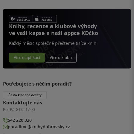
Knihy, recenze a klubové výhody
ve vaší kapse a naší appce KDčko
Každý měsíc společně přečteme tisíce knih
Více o aplikaci
Více o klubu
Potřebujete s něčím poradit?
Často kladené dotazy
Kontaktujte nás
Po–Pá:
8:00–17:00
542 220 320
poradime@knihydobrovsky.cz