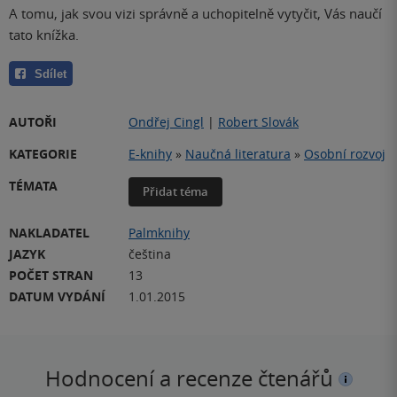
A tomu, jak svou vizi správně a uchopitelně vytyčit, Vás naučí
tato knížka.
Sdílet
AUTOŘI
Ondřej Cingl
|
Robert Slovák
KATEGORIE
E-knihy
»
Naučná literatura
»
Osobní rozvoj
TÉMATA
Přidat téma
NAKLADATEL
Palmknihy
JAZYK
čeština
POČET STRAN
13
DATUM VYDÁNÍ
1.01.2015
Hodnocení a recenze čtenářů