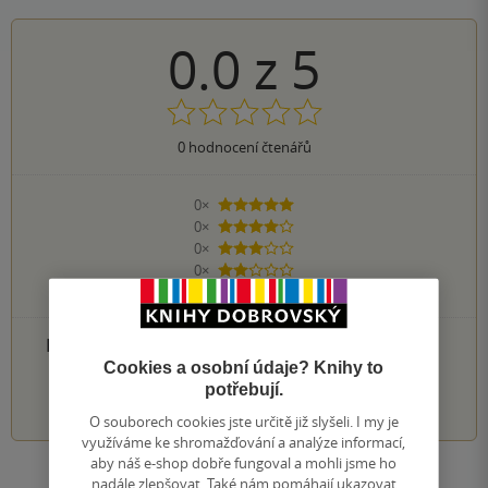
0.0
z
5
0
hodnocení čtenářů
0×
5 hvězdiček
0×
4 hvězdičky
0×
3 hvězdičky
0×
2 hvězdičky
0×
1 hvezdička
PŘIDEJTE SVÉ HODNOCENÍ PRODUKTU
Cookies a osobní údaje? Knihy to
potřebují.
1
2
3
4
5
O souborech cookies jste určitě již slyšeli. I my je
využíváme ke shromažďování a analýze informací,
aby náš e-shop dobře fungoval a mohli jsme ho
nadále zlepšovat. Také nám pomáhají ukazovat
Zobrazit všechna hodnocení