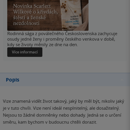
Rodinná sága z poválečného Československa zachycuje
osudy jedné ženy i proměny českého venkova v době,
kdy se životy měnily ze dne na den.
Více informací
Popis
Vize znamená vidět život takový, jaký by měl být, nikoliv jaký
je v tuto chvíli. Vize není ideál nesplnitelný, ale dosažitelný.
Nejsou to žádné domněnky nebo dohady. Jedná se o určení
směru, kam bychom v budoucnu chtěli dorazit.