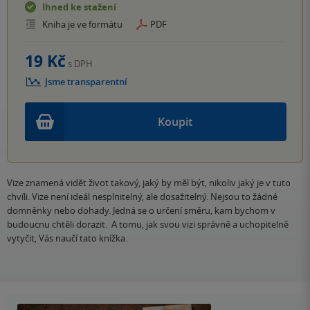
Ihned ke stažení
Kniha je ve formátu
PDF
19 Kč
s DPH
Jsme transparentní
Koupit
Vize znamená vidět život takový, jaký by měl být, nikoliv jaký je v tuto
chvíli. Vize není ideál nesplnitelný, ale dosažitelný. Nejsou to žádné
domněnky nebo dohady. Jedná se o určení směru, kam bychom v
budoucnu chtěli dorazit. A tomu, jak svou vizi správně a uchopitelně
vytyčit, Vás naučí tato knížka.