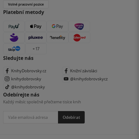
Volné pracovní pozice
Platební metody
+ 17
Sledujte nás
KnihyDobrovsky.cz
Knižní závisláci
knihydobrovsky
@knihydobrovskycz
@knihydobrovsky
Odebírejte nás
Každý měsíc společně přečteme tisíce knih
Odebírat