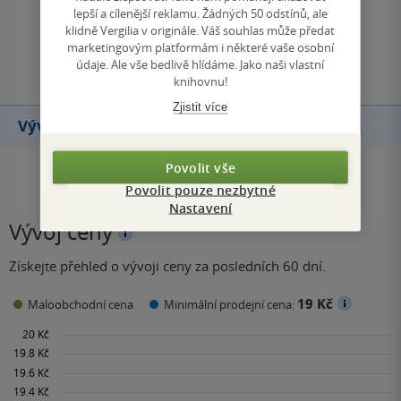
lepší a cílenější reklamu. Žádných 50 odstínů, ale
klidně Vergilia v originále. Váš souhlas může předat
marketingovým platformám i některé vaše osobní
Přidat hodnocení
údaje. Ale vše bedlivě hlídáme. Jako naši vlastní
knihovnu!
Zjistit více
Vývoj ceny
Povolit vše
Povolit pouze nezbytné
Nastavení
Vývoj ceny
Získejte přehled o vývoji ceny za posledních 60 dní.
19 Kč
Maloobchodní cena
Minimální prodejní cena: