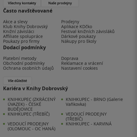
Všechny kontakty
Naše prodejny
Často navštěvované
Akce a slevy
Prodejny
Klub Knihy Dobrovský
Aplikace KDčko
Knižní závisláci
Festival knižních závisláků
Affiliate spolupráce
Dárkové poukazy
Poukazy pro firmy
Nákupy pro školy
Dodací podmínky
Platební metody
Doprava
Obchodní podmínky
Reklamace a vrácení
Ochrana osobních údajů
Nastavení cookies
Vše důležité
Kariéra v Knihy Dobrovský
KNIHKUPEC (ZKRÁCENÝ
KNIHKUPEC - BRNO (Galerie
ÚVAZEK) - ČESKÉ
Vaňkovka)
BUDĚJOVICE
KNIHKUPEC (TŘEBÍČ)
VEDOUCÍ PRODEJNY
(TŘEBÍČ)
VEDOUCÍ PRODEJNY
KNIHKUPEC - KARVINÁ
(OLOMOUC - OC HANÁ)