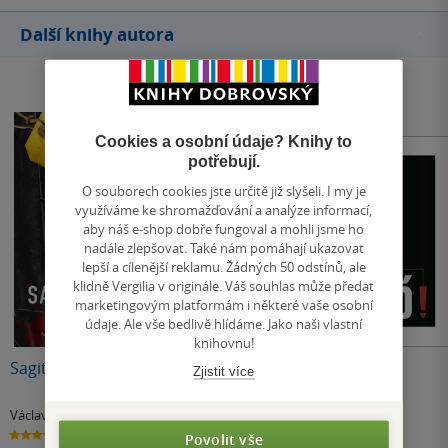
Další knihy autora
Cookies a osobní údaje? Knihy to
potřebují.
O souborech cookies jste určitě již slyšeli. I my je
využíváme ke shromažďování a analýze informací,
aby náš e-shop dobře fungoval a mohli jsme ho
nadále zlepšovat. Také nám pomáhají ukazovat
lepší a cílenější reklamu. Žádných 50 odstínů, ale
klidně Vergilia v originále. Váš souhlas může předat
marketingovým platformám i některé vaše osobní
údaje. Ale vše bedlivě hlídáme. Jako naši vlastní
knihovnu!
Sagittarius
Malíček
Dál nechoď!
Zjistit více
Václav Křivanec
Václav Křivanec
Václav Křivanec
4.9
4.2
4.9
Povolit vše
z
z
z