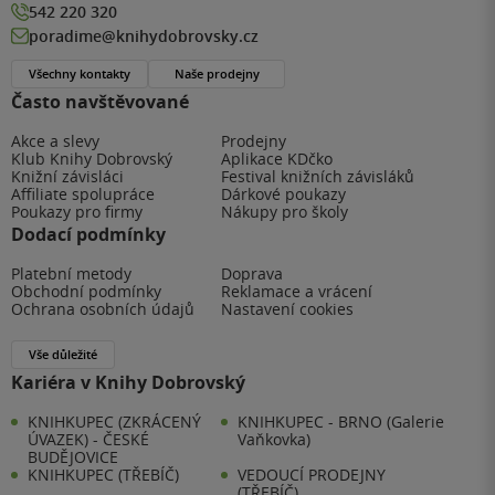
542 220 320
poradime@knihydobrovsky.cz
Všechny kontakty
Naše prodejny
Často navštěvované
Akce a slevy
Prodejny
Klub Knihy Dobrovský
Aplikace KDčko
Knižní závisláci
Festival knižních závisláků
Affiliate spolupráce
Dárkové poukazy
Poukazy pro firmy
Nákupy pro školy
Dodací podmínky
Platební metody
Doprava
Obchodní podmínky
Reklamace a vrácení
Ochrana osobních údajů
Nastavení cookies
Vše důležité
Kariéra v Knihy Dobrovský
KNIHKUPEC (ZKRÁCENÝ
KNIHKUPEC - BRNO (Galerie
ÚVAZEK) - ČESKÉ
Vaňkovka)
BUDĚJOVICE
KNIHKUPEC (TŘEBÍČ)
VEDOUCÍ PRODEJNY
(TŘEBÍČ)