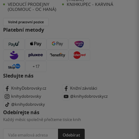
VEDOUCÍ PRODEJNY
KNIHKUPEC - KARVINÁ
(OLOMOUC - OC HANÁ)
Volné pracovní pozice
Platební metody
+ 17
Sledujte nás
KnihyDobrovsky.cz
Knižní závisláci
knihydobrovsky
@knihydobrovskycz
@knihydobrovsky
Odebírejte nás
Každý měsíc společně přečteme tisíce knih
Odebírat