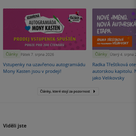
Články
Články
Pátek 7. srpna 2026
Úterý 4. srpna
Vstupenky na uzavřenou autogramiádu
Radka Třeštíková otev
Mony Kasten jsou v prodeji!
autorskou kapitolu.
jako Velikovsky
Články, které stojí za pozornost
Viděli jste