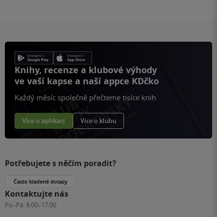
Knihy, recenze a klubové výhody
ve vaší kapse a naší appce KDčko
Každý měsíc společně přečteme tisíce knih
Více o aplikaci
Více o klubu
Potřebujete s něčím poradit?
Často kladené dotazy
Kontaktujte nás
Po–Pá:
8:00–17:00