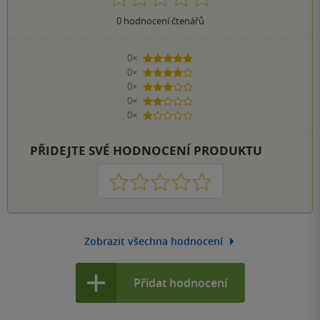
0
hodnocení čtenářů
0×
5 hvězdiček
0×
4 hvězdičky
0×
3 hvězdičky
0×
2 hvězdičky
0×
1 hvezdička
PŘIDEJTE SVÉ HODNOCENÍ PRODUKTU
1
2
3
4
5
Zobrazit všechna hodnocení
Přidat hodnocení