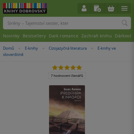
Vyhledávání
Novinky
Bestsellery
Dark romance
Zachraň knihu
Dárkové 
Nacházíte
Domů
E-knihy
Cizojazyčná literatura
E-knihy ve
»
»
»
se
slovenštině
zde:
5.0
z
5
7 hodnocení čtenářů
hvězdiček