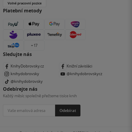
Volné pracovní pozice
Platební metody
+ 17
Sledujte nás
KnihyDobrovsky.cz
Knižní závisláci
knihydobrovsky
@knihydobrovskycz
@knihydobrovsky
Odebírejte nás
Každý měsíc společně přečteme tisíce knih
Odebírat