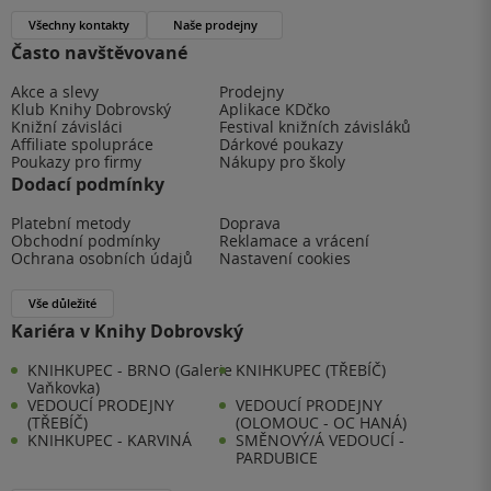
Všechny kontakty
Naše prodejny
Často navštěvované
Akce a slevy
Prodejny
Klub Knihy Dobrovský
Aplikace KDčko
Knižní závisláci
Festival knižních závisláků
Affiliate spolupráce
Dárkové poukazy
Poukazy pro firmy
Nákupy pro školy
Dodací podmínky
Platební metody
Doprava
Obchodní podmínky
Reklamace a vrácení
Ochrana osobních údajů
Nastavení cookies
Vše důležité
Kariéra v Knihy Dobrovský
KNIHKUPEC - BRNO (Galerie
KNIHKUPEC (TŘEBÍČ)
Vaňkovka)
VEDOUCÍ PRODEJNY
VEDOUCÍ PRODEJNY
(TŘEBÍČ)
(OLOMOUC - OC HANÁ)
KNIHKUPEC - KARVINÁ
SMĚNOVÝ/Á VEDOUCÍ -
PARDUBICE