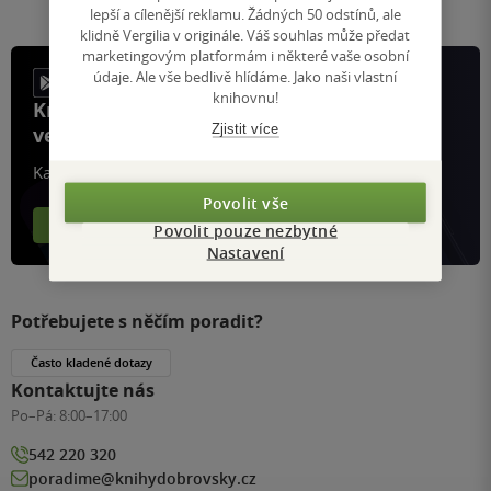
lepší a cílenější reklamu. Žádných 50 odstínů, ale
klidně Vergilia v originále. Váš souhlas může předat
marketingovým platformám i některé vaše osobní
údaje. Ale vše bedlivě hlídáme. Jako naši vlastní
knihovnu!
Knihy, recenze a klubové výhody
Zjistit více
ve vaší kapse a naší appce KDčko
Každý měsíc společně přečteme tisíce knih
Povolit vše
Více o aplikaci
Více o klubu
Povolit pouze nezbytné
Nastavení
Potřebujete s něčím poradit?
Často kladené dotazy
Kontaktujte nás
Po–Pá:
8:00–17:00
542 220 320
poradime@knihydobrovsky.cz