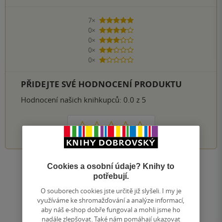
7×
5 hvězdiček
0×
4 hvězdičky
0×
3 hvězdičky
0×
2 hvězdičky
0×
1 hvezdička
PŘIDEJTE SVÉ HODNOCENÍ PRODUKTU
Hodnocení našich knihkupců: 0.0 z 5
1
2
3
4
5
Cookies a osobní údaje? Knihy to
Nahoru
potřebují.
Zobrazeno 20 z 20
O souborech cookies jste určitě již slyšeli. I my je
1
/ 1
Přejít
využíváme ke shromažďování a analýze informací,
na
aby náš e-shop dobře fungoval a mohli jsme ho
nadále zlepšovat. Také nám pomáhají ukazovat
stránku