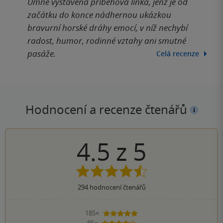
Umně vystavěná příběhová linka, jenž je od
začátku do konce nádhernou ukázkou
bravurní horské dráhy emocí, v níž nechybí
radost, humor, rodinné vztahy ani smutné
pasáže.
Celá recenze
Hodnocení a recenze čtenářů
4.5
z
5
294
hodnocení čtenářů
185×
5 hvězdiček