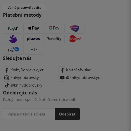
Volné pracovní pozice
Platební metody
+ 17
Sledujte nás
KnihyDobrovsky.cz
Knižní závisláci
knihydobrovsky
@knihydobrovskycz
@knihydobrovsky
Odebírejte nás
Každý měsíc společně přečteme tisíce knih
Odebírat