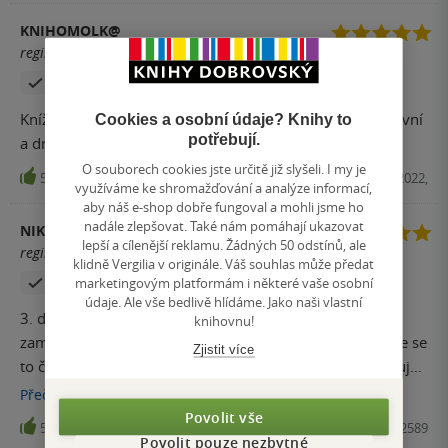
KNIHOMOLK@
registrovaný uživatel
Zakoupil produkt
Hodnoceno z aplikace
Knížka byla pěkná, ale za mě je třetí díl slabší než ten první
Cookies a osobní údaje? Knihy to
potřebují.
a druhý díl.
O souborech cookies jste určitě již slyšeli. I my je
5
E-kniha, Red, 2022,
využíváme ke shromažďování a analýze informací,
aby náš e-shop dobře fungoval a mohli jsme ho
nadále zlepšovat. Také nám pomáhají ukazovat
NIKOLA BLAŽKOVÁ
lepší a cílenější reklamu. Žádných 50 odstínů, ale
registrovaný uživatel
klidně Vergilia v originále. Váš souhlas může předat
Zakoupil produkt
marketingovým platformám i některé vaše osobní
údaje. Ale vše bedlivě hlídáme. Jako naši vlastní
3. díl série Láska z Green Valley.Asi jsem se
knihovnu!
zamilovala.Nejlepší díl Na téhle sérii mi vadí jenom to,že se
Zjistit více
to čte neuvěřitelně samo a za pár hodin je po všem Miluju
to prostředí a přátelskou atmosféru malého městečka.Tam
Přečíst
více
si snad ani nejde neoblíbit všechny postavy.Jak hlavní, tak
Povolit vše
5
Kniha, Red, 2022, 9788027702589
vedlejší.Chvilku jsem se lekla,že mi postavy nesednou,ale
Povolit pouze nezbytné