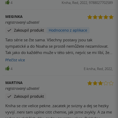
4
Kniha, Red, 2022, 9788027702589
MEGINKA
registrovaný uživatel
Zakoupil produkt
Hodnoceno z aplikace
Tato série se čte sama. Všechny postavy jsou tak
sympatické a do Noaha se prostě nemůžete nezamilovat.
Tak jako do každého muže v této sérii, nejvíc se mi líbí, že
se objevují stále postavy z předchozích dílu a vy víte jak to
Přečíst
více
s nimi dopadlo nebo alespoň pokračuje.
4
E-kniha, Red, 2022,
MARTINA
registrovaný uživatel
Zakoupil produkt
Kniha se cte velice pekne..zacatek je svizny a dej se hezky
vyvijí..neni tam uplne citit chemie, jak jsme zvykly. A za me