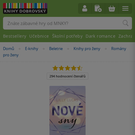
Vyhledávání
Bestsellery
Učebnice
Školní potřeby
Dark romance
Zachra
Nacházíte
Domů
E-knihy
Beletrie
Knihy pro ženy
Romány
»
»
»
»
se
pro ženy
zde:
4.5
z
5
294 hodnocení čtenářů
hvězdiček