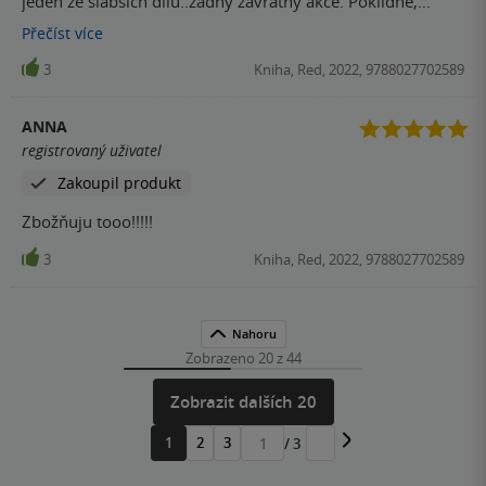
jeden ze slabších dilu..zadny zavratny akce. Poklidne,
mile..nic vic. Asi se bez toho obejdete
Přečíst
více
3
Kniha, Red, 2022, 9788027702589
ANNA
registrovaný uživatel
Zakoupil produkt
Zbožňuju tooo!!!!!
3
Kniha, Red, 2022, 9788027702589
Nahoru
Zobrazeno 20 z 44
Zobrazit dalších 20
1
2
3
/ 3
Přejít
na