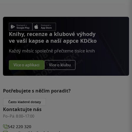
stránku
Knihy, recenze a klubové výhody
ve vaší kapse a naší appce KDčko
Každý měsíc společně přečteme tisíce knih
Více o aplikaci
Více o klubu
Potřebujete s něčím poradit?
Často kladené dotazy
Kontaktujte nás
Po–Pá:
8:00–17:00
542 220 320