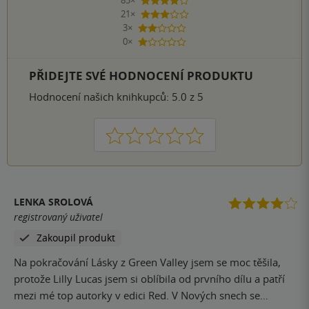
85×
4 hvězdičky
21×
3 hvězdičky
3×
2 hvězdičky
0×
1 hvezdička
PŘIDEJTE SVÉ HODNOCENÍ PRODUKTU
Hodnocení našich knihkupců: 5.0 z 5
1
2
3
4
5
LENKA SROLOVÁ
registrovaný uživatel
Zakoupil produkt
Na pokračování Lásky z Green Valley jsem se moc těšila,
protože Lilly Lucas jsem si oblíbila od prvního dílu a patří
mezi mé top autorky v edici Red. V Nových snech se