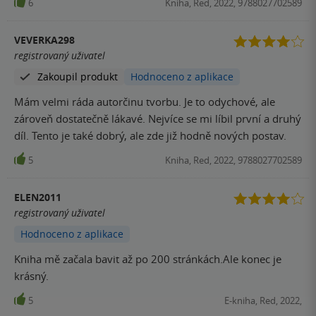
6
Kniha, Red, 2022, 9788027702589
prostě kouzelný a nezapomenutelný. Určitě se těším na
další díl. Oba hlavní hrdiny už známe, ale hlavně jsem
zvědavá na další vývoj Annie, se kterou se tady poprvé
VEVERKA298
setkáváme a já musím přiznat, že je to poprvé, co mi v této
registrovaný uživatel
sérii někdo nesednul.
Zakoupil produkt
Hodnoceno z aplikace
Mám velmi ráda autorčinu tvorbu. Je to odychové, ale
zároveň dostatečně lákavé. Nejvíce se mi líbil první a druhý
díl. Tento je také dobrý, ale zde již hodně nových postav.
5
Kniha, Red, 2022, 9788027702589
ELEN2011
registrovaný uživatel
Hodnoceno z aplikace
Kniha mě začala bavit až po 200 stránkách.Ale konec je
krásný.
5
E-kniha, Red, 2022,