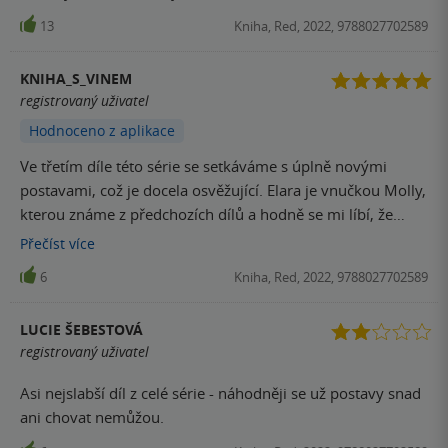
večeři. Bude vám to chutnat.
13
Kniha, Red, 2022, 9788027702589
KNIHA_S_VINEM
registrovaný uživatel
Hodnoceno z aplikace
Ve třetím díle této série se setkáváme s úplně novými
postavami, což je docela osvěžující. Elara je vnučkou Molly,
kterou známe z předchozích dílů a hodně se mi líbí, že
autorka tuto postavu zmiňuje jen jednou za celé dvě
Přečíst
více
knížky, ale nakonec je to jedna z hlavních postav v sérii. S
6
Kniha, Red, 2022, 9788027702589
Noahem a jeho rodinou se setkáváme prvně, ale věřím že
ještě budou hrát v dalších knížkách roli, protože si je nejde
LUCIE ŠEBESTOVÁ
neoblíbit. Elara i Noah řeší své vlastní problémy a i když se
registrovaný uživatel
Noah pokouší držet si odstup, neustále je to k sobě táhne.
Myslím, že jsem si tento pár oblíbila asi nejvíc, protože
Asi nejslabší díl z celé série - náhodněji se už postavy snad
překonali několik překážek a měli to prozatím nejsložitější,
ani chovat nemůžou.
ale nic není jisté, protože Lena a Ryan z prvního dílu jsou