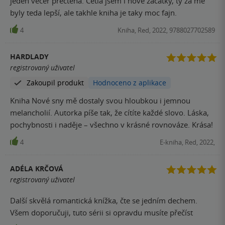
jeden večer přečtená. Četla jsem i nové začátky, ty za mě
spoločné bláznenie (napríklad pri umývaní auta alebo
byly teda lepší, ale takhle kniha je taky moc fajn.
počas detského tábora). Pri týchto scénach som sa
4
Kniha, Red, 2022, 9788027702589
usmievala ako slniečko na hnoji. Green Valley je mestečko,
kde sa všetci poznajú, klebety sa šíria rýchlosťou svetla, ale
obyvatelia sa starajú jeden o druhého a nikdy sa nenechajú
HARDLADY
registrovaný uživatel
v štichu. Aj príroda je tu krásna, čo prospieva k príjemnej,
priateľskej atmosfére. Autorkin štýl mi sedí, príbeh sa čítal
Zakoupil produkt
Hodnoceno z aplikace
v podstate sám, stránky mi rýchlo ubiehali pod prstami.
Kniha Nové sny mě dostaly svou hloubkou i jemnou
Dokázala by som ju prečítať aj na jedno posedenie. Celú
melancholií. Autorka píše tak, že cítíte každé slovo. Láska,
sériu vám odporúčam, ide o NA slow burn romantiku. Prvý
pochybnosti i naděje – všechno v krásné rovnováze. Krása!
a tretí diel sa mi páčili na rovnakej úrovni, druhý diel bol v
porovnaní s nimi trochu slabší. Už teraz sa teším na ďalší
4
E-kniha, Red, 2022,
príbeh z prostredia Green Valley.
ADÉLA KRČOVÁ
registrovaný uživatel
Další skvělá romantická knížka, čte se jedním dechem.
Všem doporučuji, tuto sérii si opravdu musíte přečíst