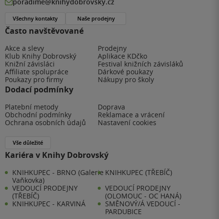
poradime@knihydobrovsky.cz
Všechny kontakty
Naše prodejny
Často navštěvované
Akce a slevy
Prodejny
Klub Knihy Dobrovský
Aplikace KDčko
Knižní závisláci
Festival knižních závisláků
Affiliate spolupráce
Dárkové poukazy
Poukazy pro firmy
Nákupy pro školy
Dodací podmínky
Platební metody
Doprava
Obchodní podmínky
Reklamace a vrácení
Ochrana osobních údajů
Nastavení cookies
Vše důležité
Kariéra v Knihy Dobrovský
KNIHKUPEC - BRNO (Galerie
KNIHKUPEC (TŘEBÍČ)
Vaňkovka)
VEDOUCÍ PRODEJNY
VEDOUCÍ PRODEJNY
(TŘEBÍČ)
(OLOMOUC - OC HANÁ)
KNIHKUPEC - KARVINÁ
SMĚNOVÝ/Á VEDOUCÍ -
PARDUBICE