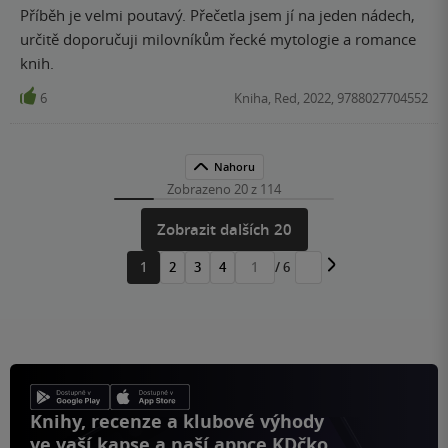
Příběh je velmi poutavý. Přečetla jsem jí na jeden nádech,
určitě doporučuji milovníkům řecké mytologie a romance
knih.
6
Kniha, Red, 2022, 9788027704552
Nahoru
Zobrazeno 20 z 114
Zobrazit dalších 20
1
2
3
4
/ 6
Přejít
na
stránku
Knihy, recenze a klubové výhody
ve vaší kapse a naší appce KDčko