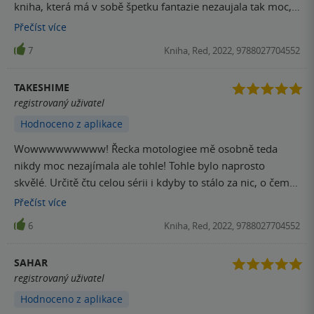
kniha, která má v sobě špetku fantazie nezaujala tak moc,
jako neonoví bohové. Okamžitě kupuju druhý díl a
Přečíst
více
doporučuju všemi deseti
7
Kniha, Red, 2022, 9788027704552
TAKESHIME
registrovaný uživatel
Hodnoceno z aplikace
Wowwwwwwwww! Řecka motologiee mě osobně teda
nikdy moc nezajímala ale tohle! Tohle bylo naprosto
skvělé. Určitě čtu celou sérii i kdyby to stálo za nic, o čem
hodně pochybuju
Přečíst
více
6
Kniha, Red, 2022, 9788027704552
SAHAR
registrovaný uživatel
Hodnoceno z aplikace