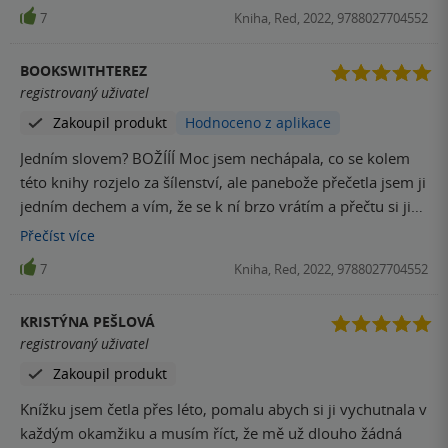
7
Kniha, Red, 2022, 9788027704552
BOOKSWITHTEREZ
registrovaný uživatel
Zakoupil produkt
Hodnoceno z aplikace
Jedním slovem? BOŽÍÍÍ Moc jsem nechápala, co se kolem
této knihy rozjelo za šílenství, ale panebože přečetla jsem ji
jedním dechem a vím, že se k ní brzo vrátím a přečtu si ji
znova a znova.. Prostě nemám slov - jak se dá řecká
Přečíst
více
mytologie zkombinovat s erotickým románem z 21. století?
7
Kniha, Red, 2022, 9788027704552
Překvapivě snadno! Že se do knihy zamiluju jsem věděla už
ve chvíli, kdy jsem úplně na začátku uviděla mapu - mapu
KRISTÝNA PEŠLOVÁ
moderního Olympu Persefona a Hádés byli dokonalí a
registrovaný uživatel
spolu ještě dokonalejší. Hermé, Dionýsos, Démétér, Zeus,
Zakoupil produkt
Charón i ostatní postavy byly tak nadpozemské a zároveň
reálné, že jsem si je v duchu přirovnávala k mel rodině a
Knížku jsem četla přes léto, pomalu abych si ji vychutnala v
kamarádům. Přiznejte se, kdo máte svoji vlastní Hermé?
každým okamžiku a musím říct, že mě už dlouho žádná