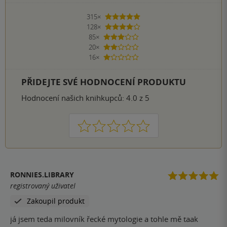
315×
5 hvězdiček
128×
4 hvězdičky
85×
3 hvězdičky
20×
2 hvězdičky
16×
1 hvezdička
PŘIDEJTE SVÉ HODNOCENÍ PRODUKTU
Hodnocení našich knihkupců: 4.0 z 5
1
2
3
4
5
RONNIES.LIBRARY
registrovaný uživatel
Zakoupil produkt
já jsem teda milovník řecké mytologie a tohle mě taak