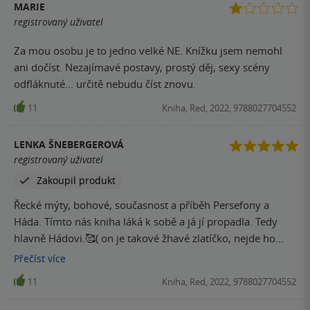
MARIE
registrovaný uživatel
Za mou osobu je to jedno velké NE. Knížku jsem nemohl
ani dočíst. Nezajímavé postavy, prostý děj, sexy scény
odfláknuté... určitě nebudu číst znovu.
11
Kniha, Red, 2022, 9788027704552
LENKA ŠNEBERGEROVÁ
registrovaný uživatel
Zakoupil produkt
Řecké mýty, bohové, současnost a příběh Persefony a
Háda. Tímto nás kniha láká k sobě a já jí propadla. Tedy
hlavně Hádovi.🥰( on je takové žhavé zlatíčko, nejde ho
nemilovat) 💜💜💜 Na začátku tu máme samozřejmě menší
Přečíst
více
seznámení se světem a jeho postavami z pohledu
11
Kniha, Red, 2022, 9788027704552
Persefony na jednom z pompézních večírků. Ovšem
tentokrát z něj bude muset utéct. Čeká ji na jeho konci