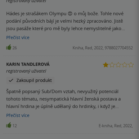
registrovaný uživatel
něco nenáročného u čeho se budete i červenat, je to určitě
vhodné.
Hádes je strašákem Olympu 😍 o můj bože. Tohle nové
podání původních bájí je velmi hezký zpracováno. Jistě
jsou pasáže které pro mě byly lehce nemyslitelné jako
sociální sítě a podobně 😂 Ale jinak se mi velmi líbila. A
Přečíst
více
rozhodně jsem ji nečetla naposledy.
26
Kniha, Red, 2022, 9788027704552
KARIN TANDLEROVÁ
registrovaný uživatel
Zakoupil produkt
Špatně popsaný Sub/Dom vztah, nevyužitý potenciál
tohoto tématu, nesympatická hlavní ženská postava a
hlavní hrdina je úplně udělaný do hrdinky, i když je
popisován jako "strašák" celého Olympu.
Přečíst
více
12
E-kniha, Red, 2022,