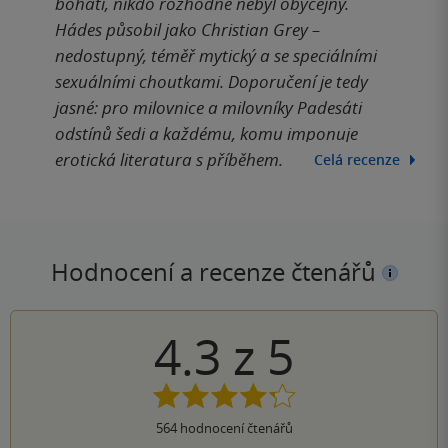
bohatí, nikdo rozhodně nebyl obyčejný.
Hádes působil jako Christian Grey –
nedostupný, téměř mytický a se speciálními
sexuálními choutkami. Doporučení je tedy
jasné: pro milovnice a milovníky Padesáti
odstínů šedi a každému, komu imponuje
erotická literatura s příběhem.
Celá recenze
Hodnocení a recenze čtenářů
4.3
z
5
564
hodnocení čtenářů