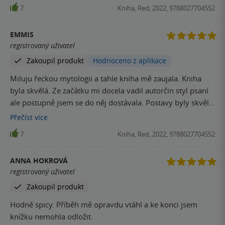
Hadem ani Persefonou.
7
Kniha, Red, 2022, 9788027704552
EMMIS
registrovaný uživatel
Zakoupil produkt
Hodnoceno z aplikace
Miluju řeckou mytologii a tahle kniha mě zaujala. Kniha
byla skvělá. Ze začátku mi docela vadil autorčin styl psaní
ale postupně jsem se do něj dostávala. Postavy byly skvělé
a děj též neměl chybu. Jediné co mi na této knize vadilo
Přečíst
více
byly občasné přezdívky ale to se dá přehlédnout. Musím
7
Kniha, Red, 2022, 9788027704552
říct že i když řeckou mytologii nemáte rádi tak to vůbec
nevadí. Knihu určitě doporučuji, byla úžasná!
ANNA HOKROVÁ
registrovaný uživatel
Zakoupil produkt
Hodně spicy. Příběh mě opravdu vtáhl a ke konci jsem
knížku nemohla odložit.