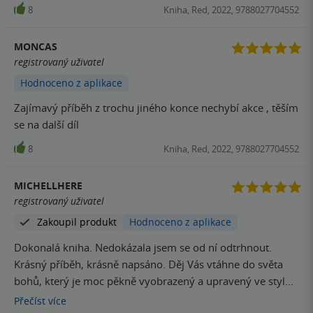
8
Kniha, Red, 2022, 9788027704552
MONCAS
registrovaný uživatel
Hodnoceno z aplikace
Zajímavý příběh z trochu jiného konce nechybí akce , těším
se na další díl
8
Kniha, Red, 2022, 9788027704552
MICHELLHERE
registrovaný uživatel
Zakoupil produkt
Hodnoceno z aplikace
Dokonalá kniha. Nedokázala jsem se od ní odtrhnout.
Krásný příběh, krásně napsáno. Děj Vás vtáhne do světa
bohů, který je moc pěkně vyobrazený a upravený ve stylu
moderní doby. Na konci jsem se nedokázala rozloučit s
Přečíst
více