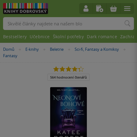
Vyhledávání
Bestsellery
Učebnice
Školní potřeby
Dark romance
Zachra
Nacházíte
Domů
E-knihy
Beletrie
Sci-fi, Fantasy a Komiksy
»
»
»
»
se
Fantasy
zde:
4.3
z
5
564 hodnocení čtenářů
hvězdiček