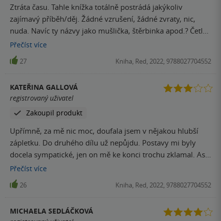
Ztráta času. Tahle knížka totálně postrádá jakýkoliv
zajímavý příběh/děj. Žádné vzrušení, žádné zvraty, nic,
nuda. Navíc ty názvy jako mušlička, štěrbinka apod.? Četla
jsem hodně erotických knížek, ale tahle má nejhorší popis
Přečíst
více
ženského těla ze všech. Bacha spoiler: V první kapitole se
27
Kniha, Red, 2022, 9788027704552
Persefona dostane k Hádovi. Pak 200 stránek čtete jak se
spolu toulají městem, šukají a zamilovávají se. V poslední
KATEŘINA GALLOVÁ
kapitole se všechno lusknutím prstu vyřeší a je to. “Žili
registrovaný uživatel
šťastně až do smrti”. Prostě velké zklamání.
Zakoupil produkt
Upřímně, za mě nic moc, doufala jsem v nějakou hlubší
zápletku. Do druhého dílu už nepůjdu. Postavy mi byly
docela sympatické, jen on mě ke konci trochu zklamal. Asi
jsem čekala, že to bude o něco temnější. V knize se taky
Přečíst
více
velmi často opakovalo slovní spojení "mí lidé" a už jsem z
26
Kniha, Red, 2022, 9788027704552
toho byla docela na prášky. Co se týče sexuálních scén,
čekejte něco ve stylu 50 odstínů šedi, docela podrobně
MICHAELA SEDLÁČKOVÁ
popsané, ale na mě už trochu ohrané. Pokud ale hledáte