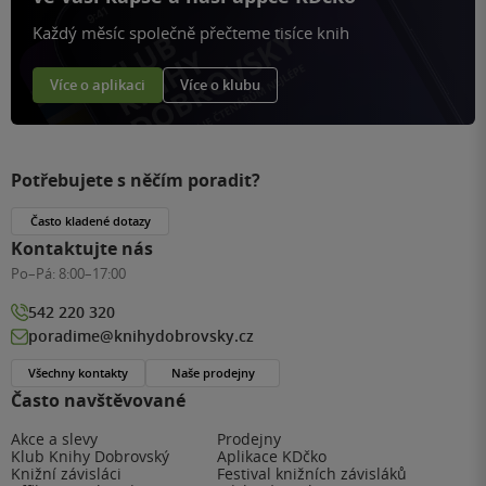
Každý měsíc společně přečteme tisíce knih
Více o aplikaci
Více o klubu
Potřebujete s něčím poradit?
Často kladené dotazy
Kontaktujte nás
Po–Pá:
8:00–17:00
542 220 320
poradime@knihydobrovsky.cz
Všechny kontakty
Naše prodejny
Často navštěvované
Akce a slevy
Prodejny
Klub Knihy Dobrovský
Aplikace KDčko
Knižní závisláci
Festival knižních závisláků