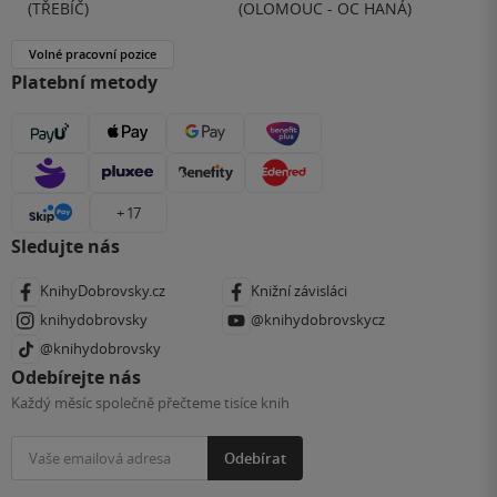
(TŘEBÍČ)
(OLOMOUC - OC HANÁ)
Volné pracovní pozice
Platební metody
+ 17
Sledujte nás
KnihyDobrovsky.cz
Knižní závisláci
knihydobrovsky
@knihydobrovskycz
@knihydobrovsky
Odebírejte nás
Každý měsíc společně přečteme tisíce knih
Odebírat