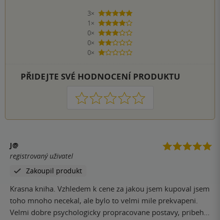
3×
5 hvězdiček
1×
4 hvězdičky
0×
3 hvězdičky
0×
2 hvězdičky
0×
1 hvezdička
PŘIDEJTE SVÉ HODNOCENÍ PRODUKTU
1
2
3
4
5
J@
registrovaný uživatel
Zakoupil produkt
Krasna kniha. Vzhledem k cene za jakou jsem kupoval jsem
toho mnoho necekal, ale bylo to velmi mile prekvapeni.
Velmi dobre psychologicky propracovane postavy, pribeh