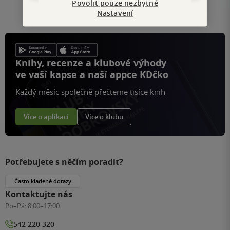
Povolit pouze nezbytné
stránku
Nastavení
Knihy, recenze a klubové výhody
ve vaší kapse a naší appce KDčko
Každý měsíc společně přečteme tisíce knih
Více o aplikaci
Více o klubu
Potřebujete s něčím poradit?
Často kladené dotazy
Kontaktujte nás
Po–Pá:
8:00–17:00
542 220 320