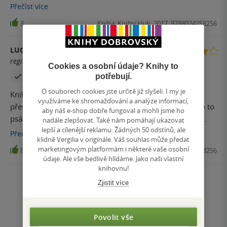
je uzasny i styl vypraveni. Preskakovani mezi minulosti a
Přečíst
více
soucasnosti je velmi citlivy a nenasilny, plynule vypraveni
8
Kniha, Knižní klub, 2017, 9788024258256
prejde ve vzpominky. Je to romanticky pribeh o temnych
vecech. Moc se mi libi jak je pribeh vyobrazen, nehodnoti,
LUCIE L.
neodsuzuje. Pribeh o vine, trestu a odpusteni - ktera vsak v
registrovaný uživatel
pribehu chybi. V pribehu chybi odpusteni, ale presto bych
Cookies a osobní údaje? Knihy to
Zakoupil produkt
potřebují.
rekl ze pribeh je prave o odpusteni, o tom ze odpusteni je
dulezitejsi nez trest.
O souborech cookies jste určitě již slyšeli. I my je
Kniha nebyla špatná ale velký problém mi dělalo to
využíváme ke shromažďování a analýze informací,
přeskakování z minulosti do současnosti a naopak. Bylo to
aby náš e-shop dobře fungoval a mohli jsme ho
psáno dohromady, žádné upozornění v kterém čase se
nadále zlepšovat. Také nám pomáhají ukazovat
lepší a cílenější reklamu. Žádných 50 odstínů, ale
zrovna nacházíme a to mě poněkud mátlo. Asi bych si tu
Přečíst
více
klidně Vergilia v originále. Váš souhlas může předat
knihu vychutnala více kdyby byla psána trochu přehledněji.
marketingovým platformám i některé vaše osobní
8
Kniha, Knižní klub, 2017, 9788024258256
Ale i přesto mě kniha bavila a zajímalo mě rozuzlení
údaje. Ale vše bedlivě hlídáme. Jako naši vlastní
příběhu.
knihovnu!
Zjistit více
Nahoru
Zobrazeno 20 z 20
1
/ 1
Přejít
Povolit vše
na