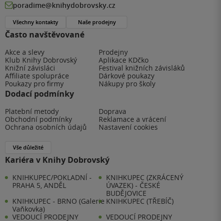
poradime@knihydobrovsky.cz
Všechny kontakty
Naše prodejny
Často navštěvované
Akce a slevy
Prodejny
Klub Knihy Dobrovský
Aplikace KDčko
Knižní závisláci
Festival knižních závisláků
Affiliate spolupráce
Dárkové poukazy
Poukazy pro firmy
Nákupy pro školy
Dodací podmínky
Platební metody
Doprava
Obchodní podmínky
Reklamace a vrácení
Ochrana osobních údajů
Nastavení cookies
Vše důležité
Kariéra v Knihy Dobrovský
KNIHKUPEC/POKLADNÍ -
KNIHKUPEC (ZKRÁCENÝ
PRAHA 5, ANDĚL
ÚVAZEK) - ČESKÉ
BUDĚJOVICE
KNIHKUPEC - BRNO (Galerie
KNIHKUPEC (TŘEBÍČ)
Vaňkovka)
VEDOUCÍ PRODEJNY
VEDOUCÍ PRODEJNY