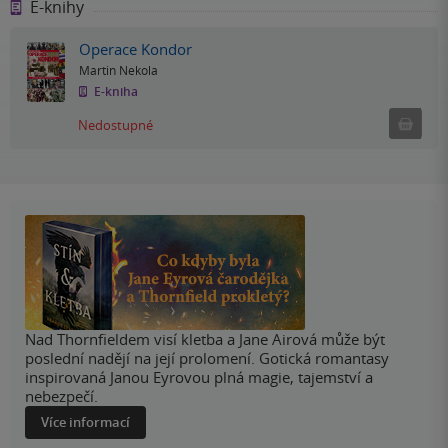
E-knihy
Operace Kondor
Martin Nekola
E-kniha
Nedostu
Nedostupné
Nad Thornfieldem visí kletba a Jane Airová může být
poslední nadějí na její prolomení. Gotická romantasy
inspirovaná Janou Eyrovou plná magie, tajemství a
nebezpečí.
Více informací