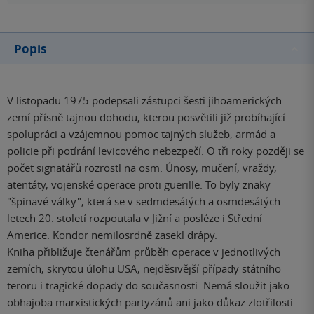
Popis
V listopadu 1975 podepsali zástupci šesti jihoamerických
zemí přísně tajnou dohodu, kterou posvětili již probíhající
spolupráci a vzájemnou pomoc tajných služeb, armád a
policie při potírání levicového nebezpečí. O tři roky později se
počet signatářů rozrostl na osm. Únosy, mučení, vraždy,
atentáty, vojenské operace proti guerille. To byly znaky
"špinavé války", která se v sedmdesátých a osmdesátých
letech 20. století rozpoutala v Jižní a posléze i Střední
Americe. Kondor nemilosrdně zasekl drápy.
Kniha přibližuje čtenářům průběh operace v jednotlivých
zemích, skrytou úlohu USA, nejděsivější případy státního
teroru i tragické dopady do současnosti. Nemá sloužit jako
obhajoba marxistických partyzánů ani jako důkaz zlotřilosti