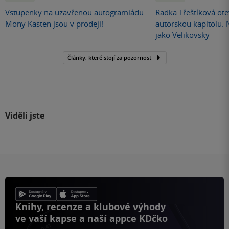
Vstupenky na uzavřenou autogramiádu
Radka Třeštíková otev
Mony Kasten jsou v prodeji!
autorskou kapitolu.
jako Velikovsky
Články, které stojí za pozornost
Viděli jste
Knihy, recenze a klubové výhody
ve vaší kapse a naší appce KDčko