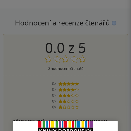
Hodnocení a recenze čtenářů
0.0
z
5
0
hodnocení čtenářů
0×
5 hvězdiček
0×
4 hvězdičky
0×
3 hvězdičky
0×
2 hvězdičky
0×
1 hvezdička
PŘIDEJTE SVÉ HODNOCENÍ PRODUKTU