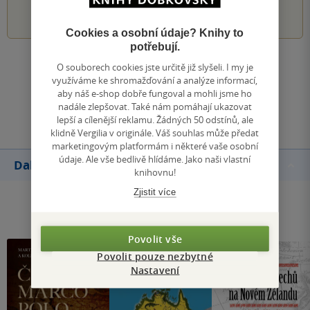
1
2
3
4
5
Cookies a osobní údaje? Knihy to
potřebují.
Zobrazit všechna hodnocení
O souborech cookies jste určitě již slyšeli. I my je
využíváme ke shromažďování a analýze informací,
aby náš e-shop dobře fungoval a mohli jsme ho
Přidat hodnocení
nadále zlepšovat. Také nám pomáhají ukazovat
lepší a cílenější reklamu. Žádných 50 odstínů, ale
klidně Vergilia v originále. Váš souhlas může předat
marketingovým platformám i některé vaše osobní
údaje. Ale vše bedlivě hlídáme. Jako naši vlastní
Další knihy autora
knihovnu!
Zjistit více
Povolit vše
Povolit pouze nezbytné
Nastavení