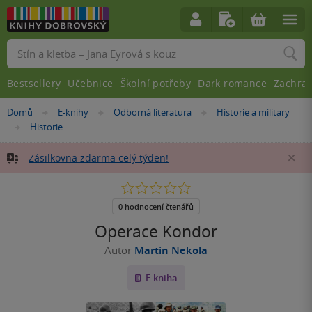
Vyhledávání
Bestsellery
Učebnice
Školní potřeby
Dark romance
Zachra
Nacházíte
Domů
E-knihy
Odborná literatura
Historie a military
»
»
»
se
Historie
»
zde:
Zásilkovna zdarma celý týden!
Za
0.0
z
5
0 hodnocení čtenářů
hvězdiček
Operace Kondor
Autor
Martin Nekola
E-kniha