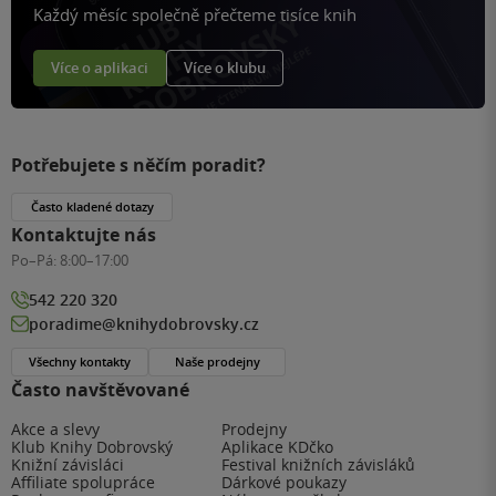
Každý měsíc společně přečteme tisíce knih
Více o aplikaci
Více o klubu
Potřebujete s něčím poradit?
Často kladené dotazy
Kontaktujte nás
Po–Pá:
8:00–17:00
542 220 320
poradime@knihydobrovsky.cz
Všechny kontakty
Naše prodejny
Často navštěvované
Akce a slevy
Prodejny
Klub Knihy Dobrovský
Aplikace KDčko
Knižní závisláci
Festival knižních závisláků
Affiliate spolupráce
Dárkové poukazy