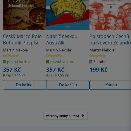
Český Marco Polo
Napříč českou
Po stopách Čechů
Bohumil Pospíšil
Austrálií
na Novém Zélandu
Martin Nekola
Martin Nekola
Martin Nekola
0.0
0.0
0.0
z
z
z
pevná vazba
pevná vazba
E-kniha
5
5
5
hvězdiček
hvězdiček
hvězdiček
357 Kč
357 Kč
199 Kč
Běžně
399 Kč
Běžně
399 Kč
Do košíku
Do košíku
Koupit
Všechny knihy autora