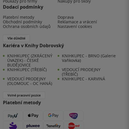
Poukazy pro firmy
Nákupy pro školy
Dodací podmínky
Platební metody
Doprava
Obchodní podmínky
Reklamace a vrácení
Ochrana osobních údajů
Nastavení cookies
Vše důležité
Kariéra v Knihy Dobrovský
KNIHKUPEC (ZKRÁCENÝ
KNIHKUPEC - BRNO (Galerie
ÚVAZEK) - ČESKÉ
Vaňkovka)
BUDĚJOVICE
KNIHKUPEC (TŘEBÍČ)
VEDOUCÍ PRODEJNY
(TŘEBÍČ)
VEDOUCÍ PRODEJNY
KNIHKUPEC - KARVINÁ
(OLOMOUC - OC HANÁ)
Volné pracovní pozice
Platební metody