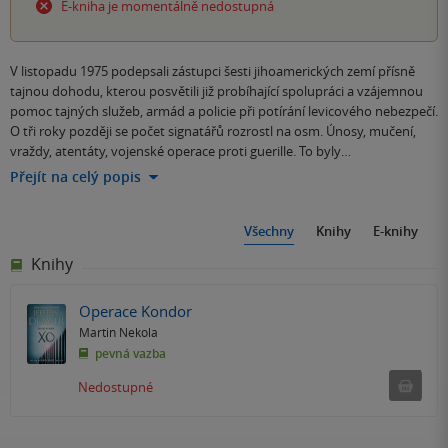
E-kniha je momentálně nedostupná
V listopadu 1975 podepsali zástupci šesti jihoamerických zemí přísně
tajnou dohodu, kterou posvětili již probíhající spolupráci a vzájemnou
pomoc tajných služeb, armád a policie při potírání levicového nebezpečí.
O tři roky později se počet signatářů rozrostl na osm. Únosy, mučení,
vraždy, atentáty, vojenské operace proti guerille. To byly…
Přejít na celý popis
Všechny
Knihy
E-knihy
Knihy
Operace Kondor
Martin Nekola
pevná vazba
Ned
Nedostupné