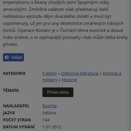
imperialismu a šikany chudých zemí Spojenými státy
americkými. Zmíněné události však představují další
nešťastnou epizodu dějin dvacátého století a musí být
vzpomenuty, už jen pro ony desetitisíce zmařených lidských
životů. Operace Kondor je v Čechách téma exotické a dosud
málo známé, o to zajímavější poznatky však může četba knihy
přinést.
Sdílet
KATEGORIE
E-knihy
»
Odborná literatura
»
Historie a
military
»
Historie
TÉMATA
Přidat téma
NAKLADATEL
Epocha
JAZYK
čeština
POČET STRAN
144
DATUM VYDÁNÍ
1.01.2012