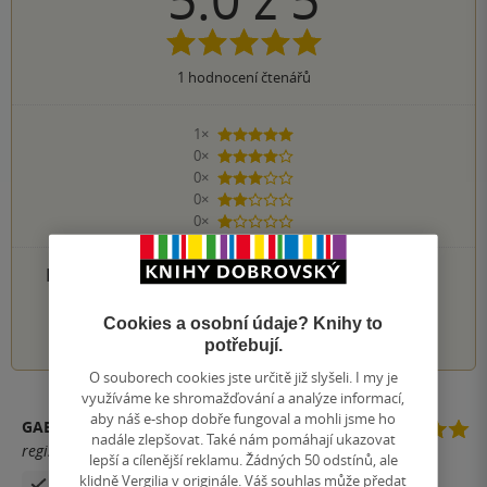
1
hodnocení čtenářů
1×
5 hvězdiček
0×
4 hvězdičky
0×
3 hvězdičky
0×
2 hvězdičky
0×
1 hvezdička
PŘIDEJTE SVÉ HODNOCENÍ PRODUKTU
1
2
3
4
5
Cookies a osobní údaje? Knihy to
potřebují.
O souborech cookies jste určitě již slyšeli. I my je
využíváme ke shromažďování a analýze informací,
aby náš e-shop dobře fungoval a mohli jsme ho
GABRIELA BÁRTOVÁ
nadále zlepšovat. Také nám pomáhají ukazovat
registrovaný uživatel
lepší a cílenější reklamu. Žádných 50 odstínů, ale
klidně Vergilia v originále. Váš souhlas může předat
Zakoupil produkt