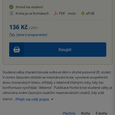
Ihned ke stažení
Kniha je ve formátech
PDF
mobi
ePUB
136 Kč
s DPH
Jsme transparentní
Koupit
Studená válka charaktrizovala světové dění v druhé polovině 20. století.
V tomto časovém období se mezinárodní krize, vyvolané soupeřením
dvou mocenských bloku, střídaly s relativně klidnými roky, kdy čas
konfrontace vystřídalo "détente". Publikace Horké krize studené války je
věnována oněm časovým úsekům mezinárodních vztahů, kdy svět
stanul…
Přejít na celý popis
Všechny
Knihy
E-knihy