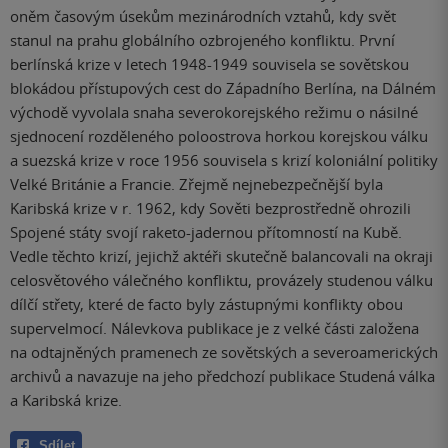
oněm časovým úsekům mezinárodních vztahů, kdy svět
stanul na prahu globálního ozbrojeného konfliktu. První
berlínská krize v letech 1948-1949 souvisela se sovětskou
blokádou přístupových cest do Západního Berlína, na Dálném
východě vyvolala snaha severokorejského režimu o násilné
sjednocení rozděleného poloostrova horkou korejskou válku
a suezská krize v roce 1956 souvisela s krizí koloniální politiky
Velké Británie a Francie. Zřejmě nejnebezpečnější byla
Karibská krize v r. 1962, kdy Sověti bezprostředně ohrozili
Spojené státy svojí raketo-jadernou přítomností na Kubě.
Vedle těchto krizí, jejichž aktéři skutečně balancovali na okraji
celosvětového válečného konfliktu, provázely studenou válku
dílčí střety, které de facto byly zástupnými konflikty obou
supervelmocí. Nálevkova publikace je z velké části založena
na odtajněných pramenech ze sovětských a severoamerických
archivů a navazuje na jeho předchozí publikace Studená válka
a Karibská krize.
Sdílet