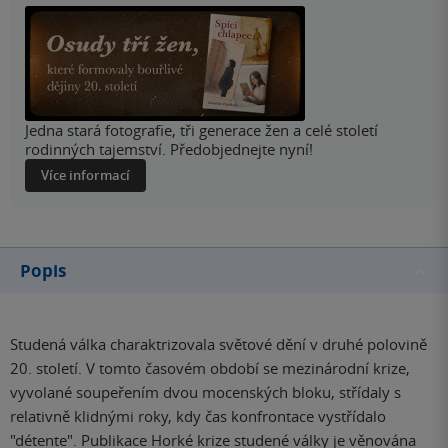
Jedna stará fotografie, tři generace žen a celé století
rodinných tajemství. Předobjednejte nyní!
Více informací
Popis
Studená válka charaktrizovala světové dění v druhé polovině
20. století. V tomto časovém období se mezinárodní krize,
vyvolané soupeřením dvou mocenských bloku, střídaly s
relativně klidnými roky, kdy čas konfrontace vystřídalo
"détente". Publikace Horké krize studené války je věnována