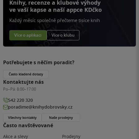
Knihy, recenze a klubové výhody
ve vaší kapse a naší appce KDčko
Každý měsíc společně přečteme tisíce knih
Více o aplikaci
Více o klubu
Potřebujete s něčím poradit?
Často kladené dotazy
Kontaktujte nás
Po–Pá:
8:00–17:00
542 220 320
poradime@knihydobrovsky.cz
Všechny kontakty
Naše prodejny
Často navštěvované
Akce a slevy
Prodejny