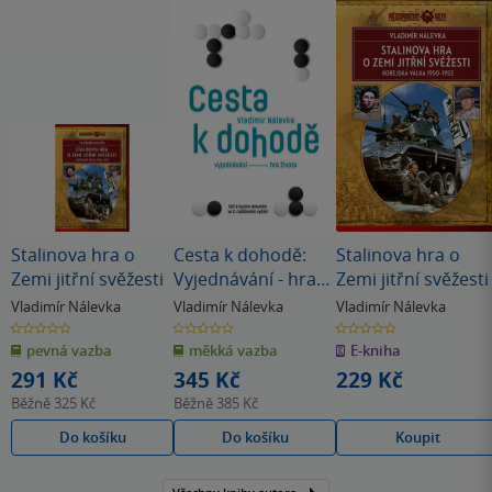
Stalinova hra o
Cesta k dohodě:
Stalinova hra o
Zemi jitřní svěžesti
Vyjednávání - hra
Zemi jitřní svěžesti
života
Vladimír Nálevka
Vladimír Nálevka
Vladimír Nálevka
0.0
0.0
0.0
z
z
z
pevná vazba
měkká vazba
E-kniha
5
5
5
hvězdiček
hvězdiček
hvězdiček
291 Kč
345 Kč
229 Kč
Běžně
325 Kč
Běžně
385 Kč
Do košíku
Do košíku
Koupit