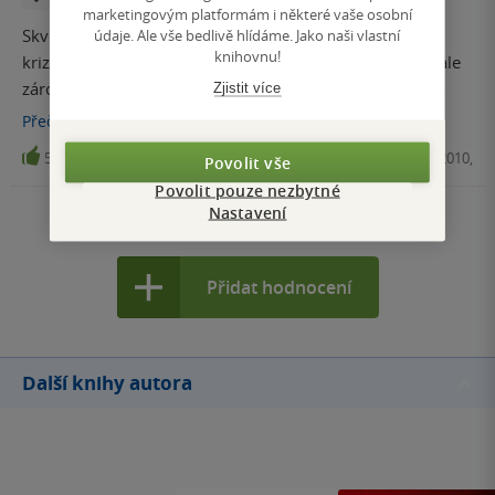
marketingovým platformám i některé vaše osobní
Skvělá knížka pro každého, kdo se chce dozvědět víc o
údaje. Ale vše bedlivě hlídáme. Jako naši vlastní
knihovnu!
krizích během studené války. Kniha je plná dat a jmen, ale
zároveň proložená zajímavosti včetně fotek důležitých
Zjistit více
osobností s jejich citáty.
Přečíst
více
5
E-kniha, Vyšehrad, 2010,
Povolit vše
Povolit pouze nezbytné
Nastavení
Zobrazit všechna hodnocení
Přidat hodnocení
Další knihy autora