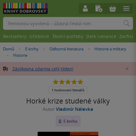
Vyhledávání
Bestsellery
Učebnice
Školní potřeby
Dark romance
Zachra
Nacházíte
Domů
E-knihy
Odborná literatura
Historie a military
»
»
»
se
Historie
»
zde:
Zásilkovna zdarma celý týden!
Za
5.0
z
5
1 hodnocení čtenářů
hvězdiček
Horké krize studené války
Autor
Vladimír Nálevka
E-kniha