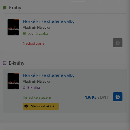
Knihy
Horké krize studené války
Vladimír Nálevka
pevná vazba
Ned
Nedostupné
E-knihy
Horké krize studené války
Vladimír Nálevka
E-kniha
Koupit
Ihned ke stažení
136 Kč
s DPH
Stáhnout ukázku