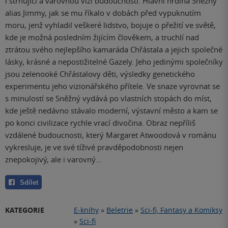
i strhující a varovnou vizí budoucnosti. Hlavní hrdina Sněžný
alias Jimmy, jak se mu říkalo v dobách před vypuknutím
moru, jenž vyhladil veškeré lidstvo, bojuje o přežití ve světě,
kde je možná posledním žijícím člověkem, a truchlí nad
ztrátou svého nejlepšího kamaráda Chřástala a jejich společné
lásky, krásné a nepostižitelné Gazely. Jeho jedinými společníky
jsou zelenooké Chřástalovy děti, výsledky genetického
experimentu jeho vizionářského přítele. Ve snaze vyrovnat se
s minulostí se Sněžný vydává po vlastních stopách do míst,
kde ještě nedávno stávalo moderní, výstavní město a kam se
po konci civilizace rychle vrací divočina. Obraz nepříliš
vzdálené budoucnosti, který Margaret Atwoodová v románu
vykresluje, je ve své tíživé pravděpodobnosti nejen
znepokojivý, ale i varovný…
Sdílet
KATEGORIE
E-knihy
»
Beletrie
»
Sci-fi, Fantasy a Komiksy
»
Sci-fi