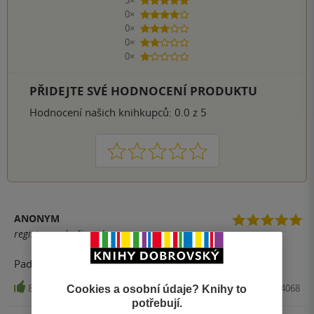
3×
5 hvězdiček
0×
4 hvězdičky
0×
3 hvězdičky
0×
2 hvězdičky
0×
1 hvezdička
PŘIDEJTE SVÉ HODNOCENÍ PRODUKTU
Hodnocení našich knihkupců: 0.0 z 5
1
2
3
4
5
ANONYM
registrovaný uživatel
Padaly mi oci z dulku. Je to bomba.
8
Kniha, Little, Brown and Company, 2013, 9780349004068
Cookies a osobní údaje? Knihy to
potřebují.