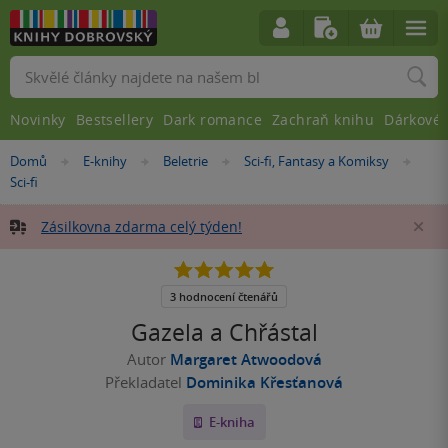
Vyhledávání
Novinky
Bestsellery
Dark romance
Zachraň knihu
Dárkové 
Nacházíte
Domů
E-knihy
Beletrie
Sci-fi, Fantasy a Komiksy
»
»
»
»
se
Sci-fi
zde:
Zásilkovna zdarma celý týden!
Za
5.0
z
5
3 hodnocení čtenářů
hvězdiček
Gazela a Chřástal
Autor
Margaret Atwoodová
Překladatel
Dominika Křesťanová
E-kniha