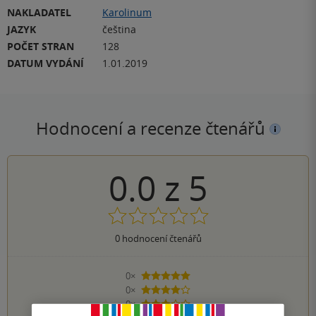
NAKLADATEL
Karolinum
JAZYK
čeština
POČET STRAN
128
DATUM VYDÁNÍ
1.01.2019
Hodnocení a recenze čtenářů
0.0
z
5
0
hodnocení čtenářů
0×
5 hvězdiček
0×
4 hvězdičky
0×
3 hvězdičky