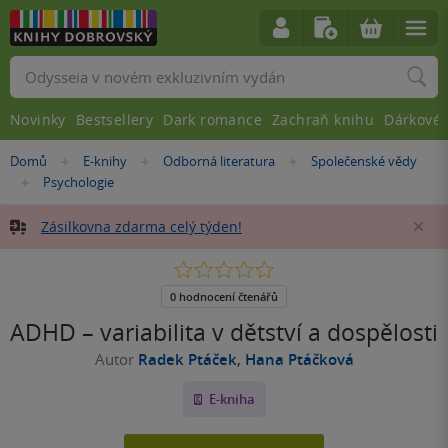
Vyhledávání
Novinky
Bestsellery
Dark romance
Zachraň knihu
Dárkové 
Nacházíte
Domů
E-knihy
Odborná literatura
Společenské vědy
»
»
»
se
Psychologie
»
zde:
Zásilkovna zdarma celý týden!
Za
0.0
z
5
0 hodnocení čtenářů
hvězdiček
ADHD – variabilita v dětství a dospělosti
Autor
Radek Ptáček
,
Hana Ptáčková
E-kniha