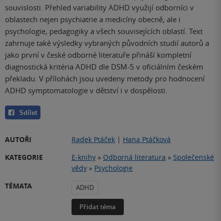
souvislosti. Přehled variability ADHD využijí odborníci v
oblastech nejen psychiatrie a medicíny obecně, ale i
psychologie, pedagogiky a všech souvisejících oblastí. Text
zahrnuje také výsledky vybraných původních studií autorů a
jako první v české odborné literatuře přináší kompletní
diagnostická kritéria ADHD dle DSM-5 v oficiálním českém
překladu. V přílohách jsou uvedeny metody pro hodnocení
ADHD symptomatologie v dětství i v dospělosti.
Sdílet
AUTOŘI
Radek Ptáček
|
Hana Ptáčková
KATEGORIE
E-knihy
»
Odborná literatura
»
Společenské
vědy
»
Psychologie
TÉMATA
ADHD
Přidat téma