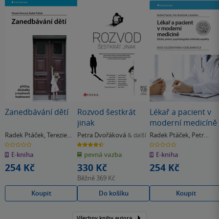
Zanedbávání dětí
Rozvod šestkrát
Lékař a pacient v
jinak
moderní medicíně
Radek Ptáček
,
Terezie
Petra Dvořáková
Radek Ptáček
,
Petr
& další
Pemová
Bartůněk
0.0
4.5
0.0
z
z
z
E-kniha
pevná vazba
E-kniha
5
5
5
hvězdiček
hvězdiček
hvězdiček
254 Kč
330 Kč
254 Kč
Běžně
369 Kč
Koupit
Do košíku
Koupit
Všechny knihy autora