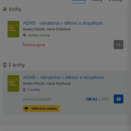
Knihy
ADHD - variabilita v dětství a dospělosti
Radek Ptáček
,
Hana Kuželová
měkká vazba
Ned
Nedostupné
E-knihy
ADHD – variabilita v dětství a dospělosti
Radek Ptáček
,
Hana Ptáčková
E-kniha
Koupit
Ihned ke stažení
130 Kč
s DPH
Stáhnout ukázku