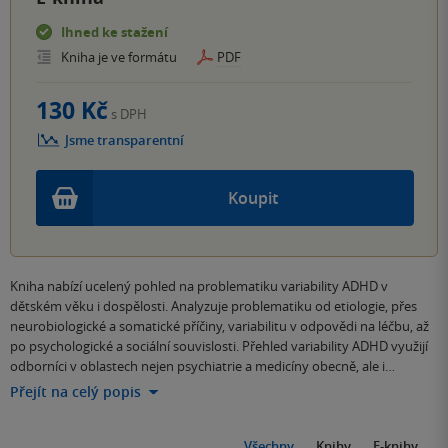
Ihned ke stažení
Kniha je ve formátu
PDF
130 Kč
s DPH
Jsme transparentní
Koupit
Kniha nabízí ucelený pohled na problematiku variability ADHD v
dětském věku i dospělosti. Analyzuje problematiku od etiologie, přes
neurobiologické a somatické příčiny, variabilitu v odpovědi na léčbu, až
po psychologické a sociální souvislosti. Přehled variability ADHD využijí
odborníci v oblastech nejen psychiatrie a medicíny obecně, ale i…
Přejít na celý popis
Všechny
Knihy
E-knihy