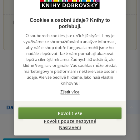
0×
2 hvězdičky
0×
1 hvezdička
Cookies a osobní údaje? Knihy to
PŘIDEJTE SVÉ HODNOCENÍ PRODUKTU
potřebují.
O souborech cookies jste určitě již slyšeli. I my je
1
2
3
4
5
využíváme ke shromažďování a analýze informací,
aby náš e-shop dobře fungoval a mohli jsme ho
nadále zlepšovat. Také nám pomáhají ukazovat
lepší a cílenější reklamu. Žádných 50 odstínů, ale
Zobrazit všechna hodnocení
klidně Vergilia v originále. Váš souhlas může předat
marketingovým platformám i některé vaše osobní
údaje. Ale vše bedlivě hlídáme. Jako naši vlastní
Přidat hodnocení
knihovnu!
Zjistit více
Další knihy autora
Povolit vše
Povolit pouze nezbytné
Nastavení