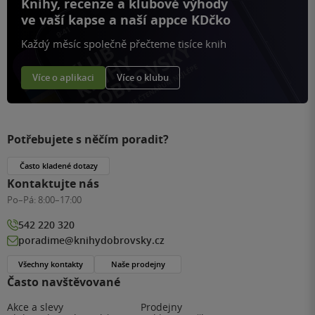
Knihy, recenze a klubové výhody
ve vaší kapse a naší appce KDčko
Každý měsíc společně přečteme tisíce knih
Více o aplikaci
Více o klubu
Potřebujete s něčím poradit?
Často kladené dotazy
Kontaktujte nás
Po–Pá:
8:00–17:00
542 220 320
poradime@knihydobrovsky.cz
Všechny kontakty
Naše prodejny
Často navštěvované
Akce a slevy
Prodejny