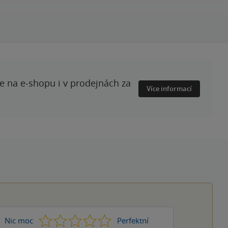
te na e-shopu i v prodejnách za
Více informací
1
2
3
4
5
Nic moc
Perfektní