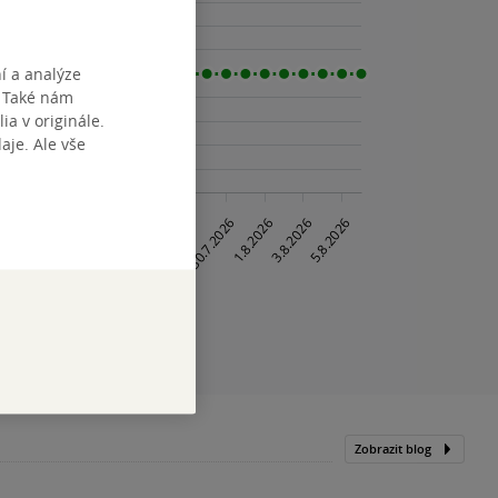
í a analýze
. Také nám
ia v originále.
je. Ale vše
Zobrazit blog