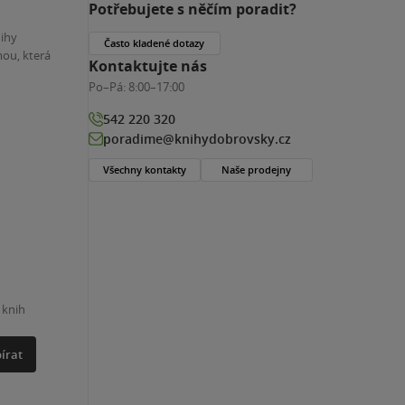
Potřebujete s něčím poradit?
nihy
Často kladené dotazy
ou, která
Kontaktujte nás
Po–Pá:
8:00–17:00
542 220 320
poradime@knihydobrovsky.cz
Všechny kontakty
Naše prodejny
 knih
írat