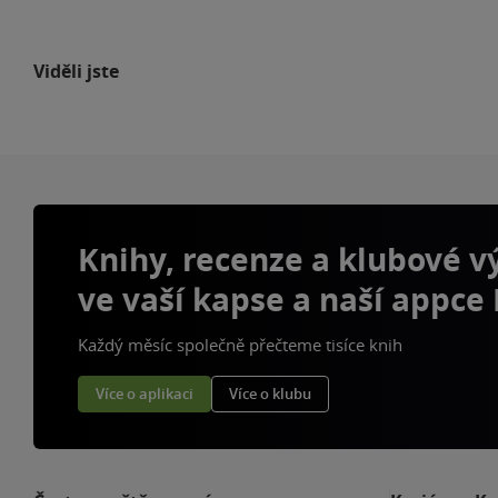
Viděli jste
Knihy, recenze a klubové 
ve vaší kapse a naší appce
Každý měsíc společně přečteme tisíce knih
Více o aplikaci
Více o klubu