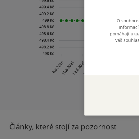
O souborec
informací
pomáhají ukazo
Váš souhla
Články, které stojí za pozornost