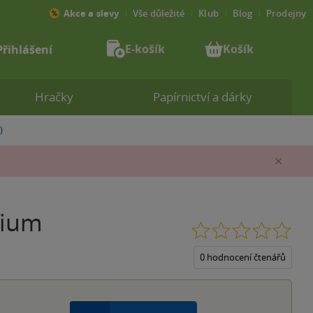
Akce a slevy
Vše důležité
Klub
Blog
Prodejny
E-košík
Košík
Přihlášení
Hračky
Papírnictví a dárky
)
Zav
nium
0.0
z
5
0 hodnocení čtenářů
hvěz