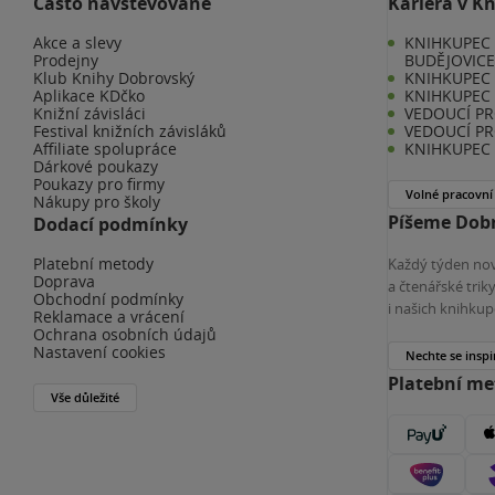
Často navštěvované
Kariéra v K
Akce a slevy
KNIHKUPEC 
Prodejny
BUDĚJOVIC
Klub Knihy Dobrovský
KNIHKUPEC -
Aplikace KDčko
KNIHKUPEC 
Knižní závisláci
VEDOUCÍ PR
Festival knižních závisláků
VEDOUCÍ PR
Affiliate spolupráce
KNIHKUPEC 
Dárkové poukazy
Poukazy pro firmy
Volné pracovní
Nákupy pro školy
Píšeme Dobr
Dodací podmínky
Platební metody
Každý týden nov
Doprava
a čtenářské tri
Obchodní podmínky
i našich knihkup
Reklamace a vrácení
Ochrana osobních údajů
Nastavení cookies
Nechte se inspi
Platební m
Vše důležité