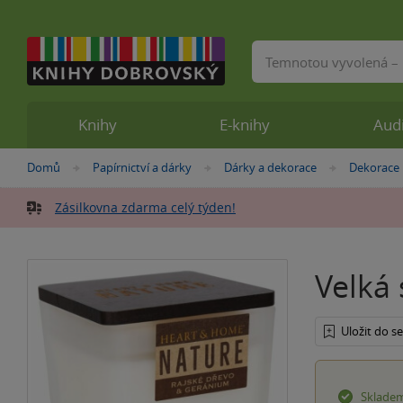
Vyhledávání
Knihy
E-knihy
Aud
Nacházíte
Domů
Papírnictví a dárky
Dárky a dekorace
Dekorace
»
»
»
se
zde:
Zásilkovna zdarma celý týden!
Velká 
Uložit do 
Sklade