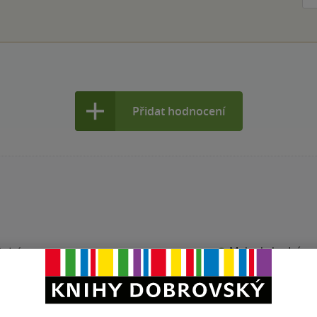
Přidat hodnocení
Maloobchodní ce
 dní.