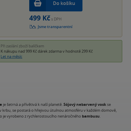
Do košíku
499 Kč
s DPH
Jsme transparentní
Při zaslání zboží balíčkem
K nákupu nad 999 Kč
dárek zdarma
v hodnotě 299 Kč
Let na měsíc
e
je šetrná a přívětivá k naší planetě.
Sójový nebarvený vosk
se
vo v krbu, se postará o hřejivou útulnou atmosféru v každém domově,
proto je vyrobeno z rychlerostoucího nenáročného
bambusu
.