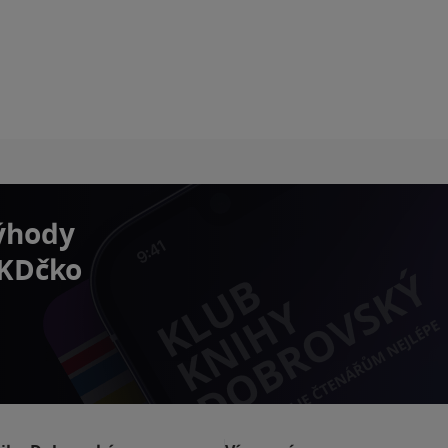
výhody
 KDčko