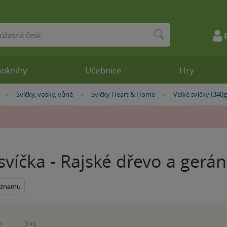
ioknihy
Učebnice
Hry
Svíčky, vosky, vůně
Svíčky Heart & Home
Velké svíčky (340g
»
»
»
svíčka - Rajské dřevo a gerá
seznamu
m
3 ks