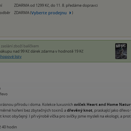
ní
ZDARMA od 1299 Kč, do 11. 8. předáme dopravci
Vyberte prodejnu
 odběr
ZDARMA (
)
i zaslání zboží balíčkem
nákupu nad 99 Kč
dárek zdarma
v hodnotě 19 Kč
shopové listy
m
dřevo
 krásnou přírodu i doma. Kolekce luxusních
svíček Heart and Home Natur
měrné hoření bez zbytečných toxinů a
dřevěný knot
, praskající jako dře
it knot obyčejný. I při výrobě víčka pro svíčky jsme mysleli na ekologii, a 
 40 hodin