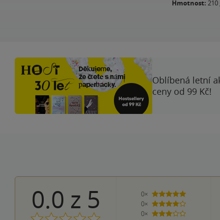
Hmotnost:
210 
Oblíbená letní a
ceny od 99 Kč!
0.0
z
5
0×
5 hvězdiček
0×
4 hvězdičky
0×
3 hvězdičky