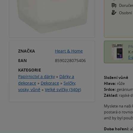
Doruče
Osobní
Př
ZNAČKA
Heart & Home
K 
E-
EAN
8590228075406
KATEGORIE
Papírnictví a dárky
»
Dárky a
Složení vůně
dekorace
»
Dekorace
»
Svíčky,
Hlava:
růže
vosky, vůně
»
Velké svíčky (340g)
Srdce:
gerániu
Základ:
rajské 
Myslete na naši
postará o rovno
aniž by byl použ
Doba hoření:
až