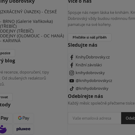
nihy Dobrovský
Více o nás
(ZKRÁCENÝ ÚVAZEK) - ČESKÉ
Spojuje nás nejen láska ke knihám. K
E
Dobrovský vždy budou rodinnou firm
 BRNO (Galerie Vaňkovka)
pamatuje na své kořeny.
(TŘEBÍČ)
ODEJNY (TŘEBÍČ)
ODEJNY (OLOMOUC - OC HANÁ)
Přečtěte si náš příběh
- KARVINÁ
Sledujte nás
 pozice
KnihyDobrovsky.cz
ý blog
Knižní závisláci
é recenze, doporučení, tipy
knihydobrovsky
ky. Od zkušených redaktorů
@knihydobrovskycz
ců.
@knihydobrovsky
Odebírejte nás
rovat
Každý měsíc společně přečteme tisíce
etody
Odeb