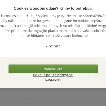
Cookies a osobní údaje? Knihy to potřebují.
h cookies jste určitě již slyšeli. I my je využíváme ke shromažďován
, aby náš e-shop dobře fungoval a mohli jsme ho nadále zlepšovat
vat lepší a cílenější reklamu. Žádných 50 odstínů, ale klidně Vergil
s může předat marketingovým platformám i některé vaše osobní úda
bedlivě hlídáme. Jako naši vlastní knihovnu!
Zjistit více
Povolit vše
Povolit pouze nezbytné
Nastavení