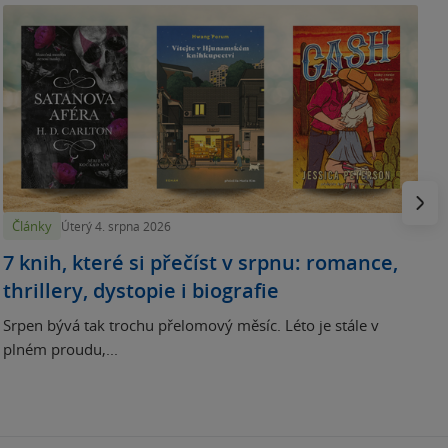
N
p
Násled
Články
Úterý 4. srpna 2026
7 knih, které si přečíst v srpnu: romance,
thrillery, dystopie i biografie
Srpen bývá tak trochu přelomový měsíc. Léto je stále v
plném proudu,...