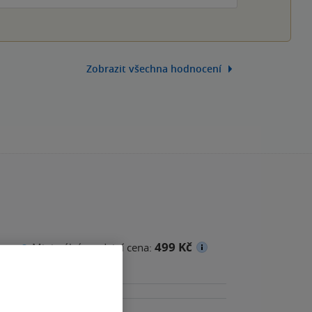
Zobrazit všechna hodnocení
499 Kč
na
Minimální prodejní cena: