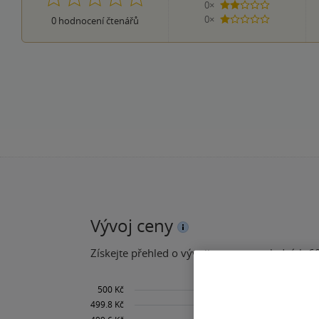
0×
2 hvězdičky
0×
0
hodnocení čtenářů
1 hvezdička
Vývoj ceny
Získejte přehled o vývoji ceny za posledních 60