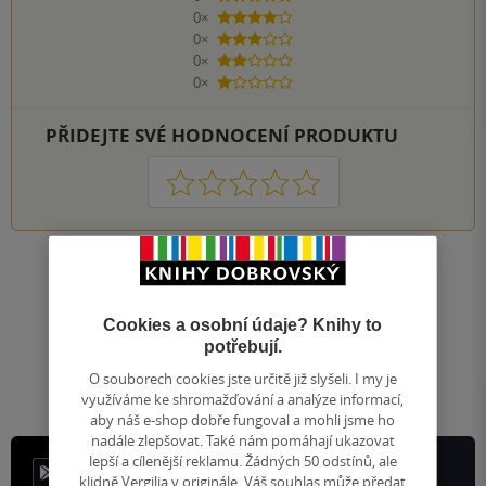
0×
4 hvězdičky
0×
3 hvězdičky
0×
2 hvězdičky
0×
1 hvezdička
PŘIDEJTE SVÉ HODNOCENÍ PRODUKTU
1
2
3
4
5
Nahoru
Zobrazeno 20 z 20
Cookies a osobní údaje? Knihy to
1
/ 1
Přejít
potřebují.
na
O souborech cookies jste určitě již slyšeli. I my je
stránku
využíváme ke shromažďování a analýze informací,
aby náš e-shop dobře fungoval a mohli jsme ho
nadále zlepšovat. Také nám pomáhají ukazovat
lepší a cílenější reklamu. Žádných 50 odstínů, ale
klidně Vergilia v originále. Váš souhlas může předat