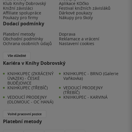
Klub Knihy Dobrovský
Aplikace KDčko
Knižní závisláci
Festival knižních závisláků
Affiliate spolupráce
Dárkové poukazy
Poukazy pro firmy
Nákupy pro školy
Dodací podmínky
Platební metody
Doprava
Obchodní podmínky
Reklamace a vrácení
Ochrana osobních údajů
Nastavení cookies
Vše důležité
Kariéra v Knihy Dobrovský
KNIHKUPEC (ZKRÁCENÝ
KNIHKUPEC - BRNO (Galerie
ÚVAZEK) - ČESKÉ
Vaňkovka)
BUDĚJOVICE
KNIHKUPEC (TŘEBÍČ)
VEDOUCÍ PRODEJNY
(TŘEBÍČ)
VEDOUCÍ PRODEJNY
KNIHKUPEC - KARVINÁ
(OLOMOUC - OC HANÁ)
Volné pracovní pozice
Platební metody