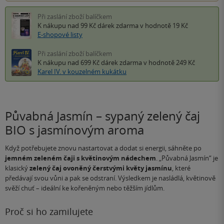
Při zaslání zboží balíčkem
K nákupu nad 99 Kč
dárek zdarma
v hodnotě 19 Kč
E-shopové listy
Při zaslání zboží balíčkem
K nákupu nad 699 Kč
dárek zdarma
v hodnotě 249 Kč
Karel IV. v kouzelném kukátku
Půvabná Jasmín – sypaný zelený čaj
BIO s jasmínovým aroma
Když potřebujete znovu nastartovat a dodat si energii, sáhněte po
jemném zeleném čaji s květinovým nádechem
. „Půvabná Jasmín“ je
klasický
zelený čaj ovoněný čerstvými květy jasmínu
, které
předávají svou vůni a pak se odstraní. Výsledkem je nasládlá, květinově
svěží chuť – ideální ke kořeněným nebo těžším jídlům.
Proč si ho zamilujete