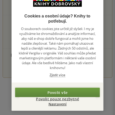
0
hodnocení čtenářů
Cookies a osobní údaje? Knihy to
potřebují.
0×
5 hvězdiček
0×
4 hvězdičky
O souborech cookies jste určitě již slyšeli. I my je
0×
3 hvězdičky
využíváme ke shromažďování a analýze informací,
0×
2 hvězdičky
aby náš e-shop dobře fungoval a mohli jsme ho
0×
nadále zlepšovat. Také nám pomáhají ukazovat
1 hvezdička
lepší a cílenější reklamu. Žádných 50 odstínů, ale
klidně Vergilia v originále. Váš souhlas může předat
PŘIDEJTE SVÉ HODNOCENÍ PRODUKTU
marketingovým platformám i některé vaše osobní
údaje. Ale vše bedlivě hlídáme. Jako naši vlastní
1
2
3
4
5
knihovnu!
Zjistit více
Zobrazit všechna hodnocení
Povolit vše
Povolit pouze nezbytné
Přidat hodnocení
Nastavení