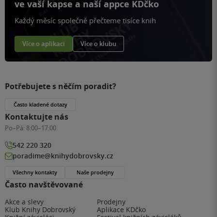
ve vaší kapse a naší appce KDčko
Každý měsíc společně přečteme tisíce knih
Více o aplikaci
Více o klubu
Potřebujete s něčím poradit?
Často kladené dotazy
Kontaktujte nás
Po–Pá:
8:00–17:00
542 220 320
poradime@knihydobrovsky.cz
Všechny kontakty
Naše prodejny
Často navštěvované
Akce a slevy
Prodejny
Klub Knihy Dobrovský
Aplikace KDčko