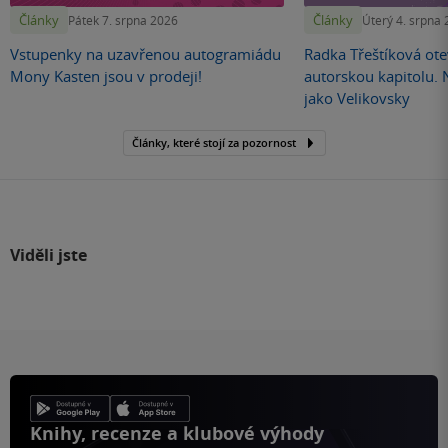
Články
Články
Pátek 7. srpna 2026
Úterý 4. srpna
Vstupenky na uzavřenou autogramiádu
Radka Třeštíková otev
Mony Kasten jsou v prodeji!
autorskou kapitolu.
jako Velikovsky
Články, které stojí za pozornost
Viděli jste
Knihy, recenze a klubové výhody