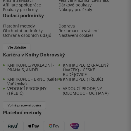
Knižní závisláci
Festival knižních závisláků
Affiliate spolupráce
Dárkové poukazy
Poukazy pro firmy
Nákupy pro školy
Dodací podmínky
Platební metody
Doprava
Obchodní podmínky
Reklamace a vrácení
Ochrana osobních údajů
Nastavení cookies
Vše důležité
Kariéra v Knihy Dobrovský
KNIHKUPEC/POKLADNÍ -
KNIHKUPEC (ZKRÁCENÝ
PRAHA 5, ANDĚL
ÚVAZEK) - ČESKÉ
BUDĚJOVICE
KNIHKUPEC - BRNO (Galerie
KNIHKUPEC (TŘEBÍČ)
Vaňkovka)
VEDOUCÍ PRODEJNY
VEDOUCÍ PRODEJNY
(TŘEBÍČ)
(OLOMOUC - OC HANÁ)
Volné pracovní pozice
Platební metody