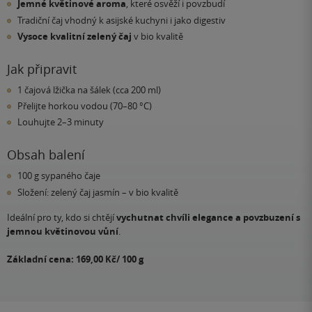
Jemné květinové aroma
, které osvěží i povzbudí
Tradiční čaj vhodný k asijské kuchyni i jako digestiv
Vysoce kvalitní zelený čaj
v bio kvalitě
Jak připravit
1 čajová lžička na šálek (cca 200 ml)
Přelijte horkou vodou (70–80 °C)
Louhujte 2–3 minuty
Obsah balení
100 g sypaného čaje
Složení: zelený čaj jasmín – v bio kvalitě
Ideální pro ty, kdo si chtějí
vychutnat chvíli elegance a povzbuzení s
jemnou květinovou vůní
.
Základní cena: 169,00 Kč/ 100 g