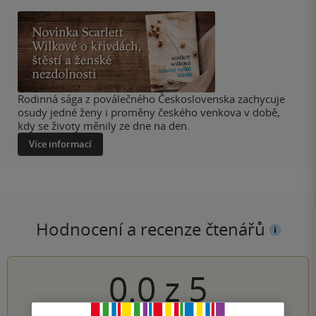
Rodinná sága z poválečného Československa zachycuje
osudy jedné ženy i proměny českého venkova v době,
kdy se životy měnily ze dne na den.
Více informací
Hodnocení a recenze čtenářů
0.0
z
5