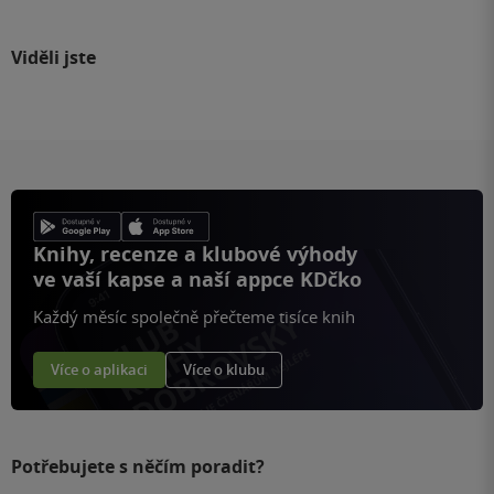
Viděli jste
Knihy, recenze a klubové výhody
ve vaší kapse a naší appce KDčko
Každý měsíc společně přečteme tisíce knih
Více o aplikaci
Více o klubu
Potřebujete s něčím poradit?