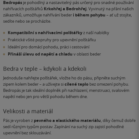
Bedropás
je pohodlný a nastavitelný pás určený pro snadné používání
nahřívacích polštářků
Krkohřej a Bedrohřej
. Vyvinutý na přání našich
zákazníků, umožňuje nahřívání beder
i během pohybu
– ať už stojíte,
sedíte nebo se procházíte.
Kompatibilní s nahřívacími polštářky
z naší nabídky
Praktické všité popruhy pro upevnění polštářku
Ideální pro domácí pohodu, práci i cestování
Přináší úlevu od napětí a chladu
v oblasti beder
Bedra v teple – kdykoli a kdekoli
Jednoduše nahřejte polštářek, vložte ho do pásu, připněte suchým
zipem kolem beder – a užívejte si
cílené teplo
bez omezení pohybu.
Bedropás je tak ideální doplněk při nachlazení, menstruaci, svalovém
napětí nebo jen pro větší pohodu během dne.
Velikosti a materiál
Pás je vyroben z
pevného a elastického materiálu
, díky čemuž dobře
sedí různým typům postav. Zapínání na suchý zip zajistí pohodlné
upevnění bez sklouzávání.