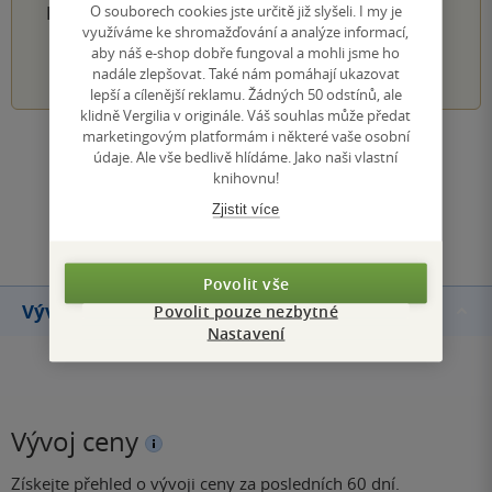
PŘIDEJTE SVÉ HODNOCENÍ PRODUKTU
O souborech cookies jste určitě již slyšeli. I my je
využíváme ke shromažďování a analýze informací,
aby náš e-shop dobře fungoval a mohli jsme ho
1
2
3
4
5
nadále zlepšovat. Také nám pomáhají ukazovat
lepší a cílenější reklamu. Žádných 50 odstínů, ale
klidně Vergilia v originále. Váš souhlas může předat
marketingovým platformám i některé vaše osobní
Zobrazit všechna hodnocení
údaje. Ale vše bedlivě hlídáme. Jako naši vlastní
knihovnu!
Zjistit více
Přidat hodnocení
Povolit vše
Vývoj ceny
Povolit pouze nezbytné
Nastavení
Vývoj ceny
Získejte přehled o vývoji ceny za posledních 60 dní.