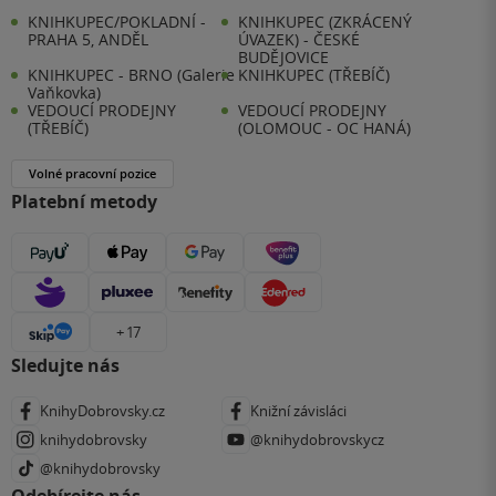
KNIHKUPEC/POKLADNÍ -
KNIHKUPEC (ZKRÁCENÝ
PRAHA 5, ANDĚL
ÚVAZEK) - ČESKÉ
BUDĚJOVICE
KNIHKUPEC - BRNO (Galerie
KNIHKUPEC (TŘEBÍČ)
Vaňkovka)
VEDOUCÍ PRODEJNY
VEDOUCÍ PRODEJNY
(TŘEBÍČ)
(OLOMOUC - OC HANÁ)
Volné pracovní pozice
Platební metody
+ 17
Sledujte nás
KnihyDobrovsky.cz
Knižní závisláci
knihydobrovsky
@knihydobrovskycz
@knihydobrovsky