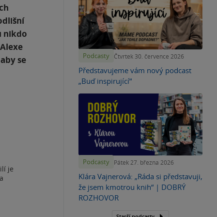
ích
odlišní
u nikdo
 Alexe
Podcasty
Čtvrtek 30. července 2026
 aby se
Představujeme vám nový podcast
„Buď inspirující“
Podcasty
Pátek 27. března 2026
lí je
Klára Vajnerová: „Ráda si představuji,
za
že jsem kmotrou knih“ | DOBRÝ
ROZHOVOR
Starší podcasty