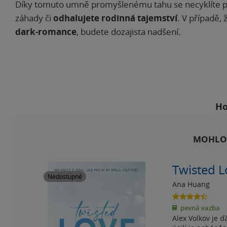
Díky tomuto umně promyšlenému tahu se necyklíte pouze
záhady či
odhalujete rodinná tajemství
. V případě,
dark-romance
, budete dozajista nadšení.
Ho
MOHLO 
Twisted L
Nedostupné
Ana Huang
4.4
z
pevná vazba
5
Alex Volkov je ď
hvězdiček