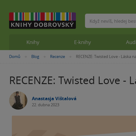
Vyhledávání
Knihy
E-knihy
Aud
Nacházíte
Domů
Blog
Recenze
RECENZE: Twisted Love - Láska na
»
»
»
se
zde:
RECENZE: Twisted Love - L
Anastasja Vištalová
22. dubna 2023