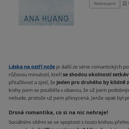
Nedostupné
Láska na ostří nože
je další ze série romantických po
růžovou minulostí, kteří
se shodou okolností setkáv
přitažlivost a zjistí, že
jeden pro druhého by klidně z
knihy jsem se pouštěla s obavou, že už jsem podobnýc
nebude, protože už jsem přesycená. Jenže opak byl p
Drsná romantika, co si na nic nehraje!
Sociálními sítěmi se ve spojitosti s touto knihou pře