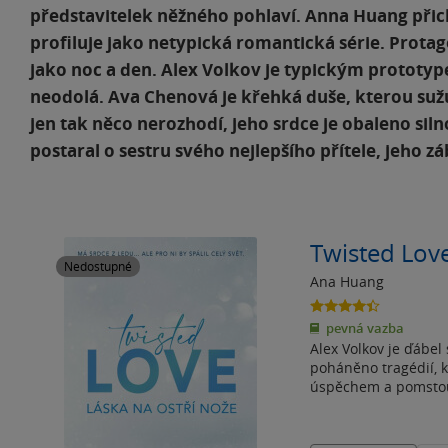
představitelek něžného pohlaví. Anna Huang přichá
profiluje jako netypická romantická série. Protagon
jako noc a den. Alex Volkov je typickým prototy
neodolá. Ava Chenová je křehká duše, kterou sužu
jen tak něco nerozhodí, jeho srdce je obaleno sil
postaral o sestru svého nejlepšího přítele, jeho 
Twisted Love
Nedostupné
Ana Huang
4.4
z
pevná vazba
5
Alex Volkov je ďábel 
hvězdiček
poháněno tragédií, k
úspěchem a pomstou