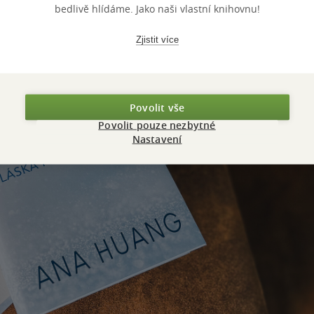
bedlivě hlídáme. Jako naši vlastní knihovnu!
Zjistit více
Povolit vše
Povolit pouze nezbytné
Nastavení