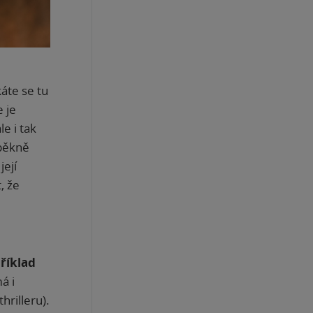
áte se tu
e je
e i tak
epěkně
její
, že
říklad
á i
hrilleru).