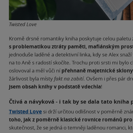
Twisted Love
Kromě drsné romantiky kniha poskytuje celou paletu 
s problematikou ztráty paměti, mafiánským prost
jednoduše laděné a detektivní linka, kdy se Alex snaží 
na to Aně s radostí skočíte. Trochu proti srsti mi byl
oslovoval a měl vůči ní
přehnaně majetnické sklony
žárlivost byla místy
fakt na zabití
. Ovšem i přes pár dr
jsem obsah knihy v podstatě vdechla
!
Čtivá a návyková - i tak by se dala tato kniha 
Twisted Love
si drží určitou odlišnost v poměrně z
toho, jak z poměrně klasické rovnice románů pro 
skutečnost, že se jedná o temněji laděnou romanci, kter