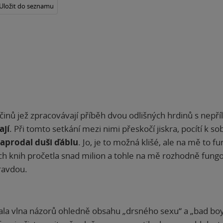
Uložit do seznamu
činů jež zpracovávají příběh dvou odlišných hrdinů s nepříl
ají
. Při tomto setkání mezi nimi přeskočí jiskra, pocítí k so
aprodal duši ďáblu
. Jo, je to možná klišé, ale na mě to f
h knih pročetla snad milion a tohle na mě rozhodně fung
ravdou.
hnala vlna názorů ohledně obsahu „drsného sexu“ a „bad bo