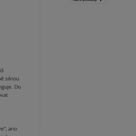
iš
bě silnou
unguje. Do
ovat
ye“, ano