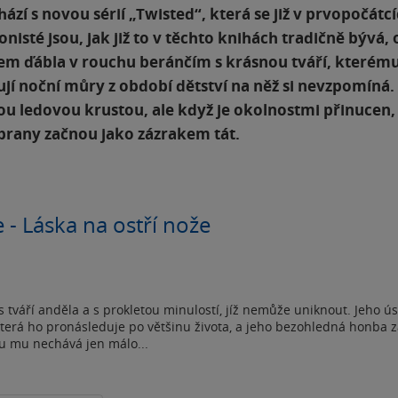
zí s novou sérií „Twisted“, která se již v prvopočátc
isté jsou, jak již to v těchto knihách tradičně bývá, 
pem ďábla v rouchu beránčím s krásnou tváří, kterém
jí noční můry z období dětství na něž si nevzpomíná.
nou ledovou krustou, ale když je okolnostmi přinucen,
zábrany začnou jako zázrakem tát.
 - Láska na ostří nože
s tváří anděla a s prokletou minulostí, jíž nemůže uniknout. Jeho úsi
terá ho pronásleduje po většinu života, a jeho bezohledná honba 
 mu nechává jen málo...