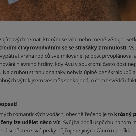
zajímavých témat, kterým se více nebo méně věnuje. Setk
ředím či vyrovnáváním se se strašáky z minulosti
. Vš
vypátrat vraha rodičů své milované, je dost prvoplánová, al
o chování hlavního hrdiny, kdy Avu v soukromí často dost n
. Na druhou stranu ona taky nebyla úplně bez škraloupů a 
obných výtek jsem vesměs spokojená, o čemž svědčí i fakt
popsat!
námých romantických vodách, obecně řečeno je to
krásný p
ženy lze udělat něco víc
. Svůj lví podíl úspěchu na tom m
á si některé své prvky půjčuje i z jiných žánrů (například t