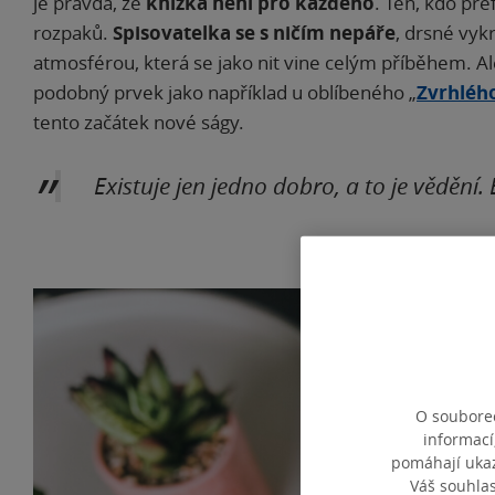
je pravda, že
knížka není pro každého
. Ten, kdo pre
rozpaků.
Spisovatelka se s ničím nepáře
, drsné vyk
atmosférou, která se jako nit vine celým příběhem. Al
podobný prvek jako například u oblíbeného „
Zvrhlého
tento začátek nové ságy.
Existuje jen jedno dobro, a to je vědění. 
O souborec
informací
pomáhají ukazo
Váš souhla