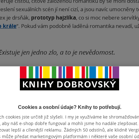
feruje čistou, citově založenou romantiku by se mohl dost
reslení sexuálních scén jí není cizí, a jsou navíc umocněny
ex je drsňák,
prototyp hajzlíka
, co si moc nebere servítky
 krále
“. Pokud vám podobně laděná romantika nevadí, užij
Existuje jen jedno zlo, a to je nevědomost.
Cookies a osobní údaje? Knihy to potřebují.
h cookies jste určitě již slyšeli. I my je využíváme ke shromažďován
, aby náš e-shop dobře fungoval a mohli jsme ho nadále zlepšovat
vat lepší a cílenější reklamu. Žádných 50 odstínů, ale klidně Vergil
s může předat marketingovým platformám i některé vaše osobní úda