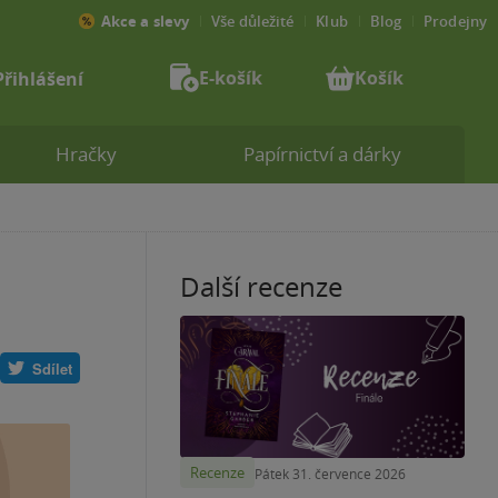
Akce a slevy
Vše důležité
Klub
Blog
Prodejny
E-košík
Košík
Přihlášení
Hračky
Papírnictví a dárky
Další recenze
Sdílet
Recenze
Pátek 31. července 2026