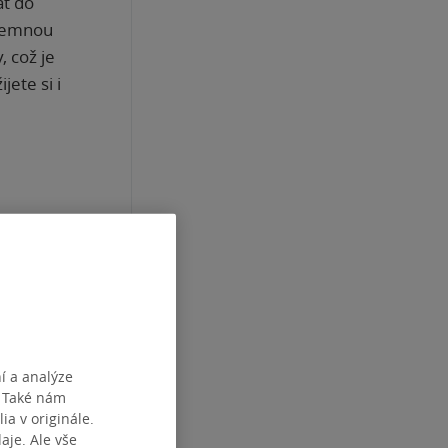
at do
 temnou
, což je
ete si i
í a analýze
. Také nám
ia v originále.
je. Ale vše