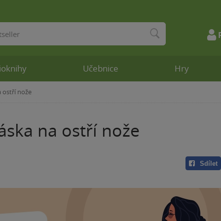
ioknihy
Učebnice
Hry
 ostří nože
áska na ostří nože
Sdílet