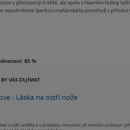
 v přeslazených klišé, ale spolu s hlavními hrdiny luštít
 že nepohrdnete špetkou mafiánského prostředí s příměsí 
dnocení: 85 %
BY VÁS ZAJÍMAT
ove - Láska na ostří nože
ábel s tváří anděla a s prokletou minulostí, jíž nemůže uniknout. Je