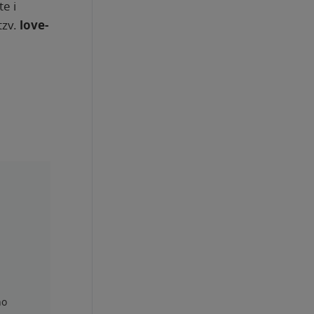
e i
tzv.
love-
ho