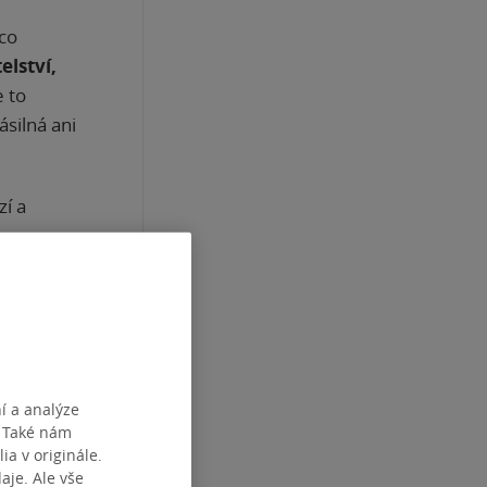
ěco
elství,
e to
silná ani
zí a
oma,
í a analýze
. Také nám
ia v originále.
je. Ale vše