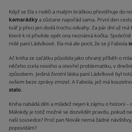
Když se Ela s rodiči a malým bráškou přestěhuje do 
kamarádky
a zůstane napořád sama. První den cest
tvář ji přeci jen dodá trochu odvahy. Za pár dní už má
které k ní přivěde opět ona neznámá kočka. Společně d
milé paní Ládvíkové. Ela má ale pocit, že se jí Fabiola
s
Ač kniha ze začátku působila jako ohraný příběh o ml
něčeho zcela nového a otevřel problematiku, v dneš
způsobem. Jediná životní láska paní Ládvíkové byl toti
ovšem beze zprávy zmizel. A Fabiola, jež má kouzeln
stalo.
Kniha nabádá děti a mládež nejen k zájmu o historii – ce
Málokdy je totiž možné se dozvědět pravdu, pokud ne
naší sousedce? Proč pan Novák nemá žádné návštěvy, k
popovídám?