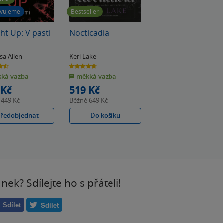
avujeme
Bestseller
ht Up: V pasti
Nocticadia
sa Allen
Keri Lake
4.7
z
ká vazba
měkká vazba
5
ek
hvězdiček
 Kč
519 Kč
ě
449 Kč
Běžně
649 Kč
Předobjednat
Do košíku
ánek? Sdílejte ho s přáteli!
Sdílet
Sdílet