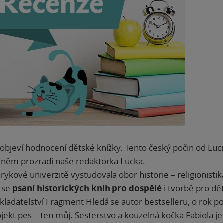
objeví hodnocení dětské knížky. Tento český počin od Luc
o něm prozradí naše redaktorka Lucka.
ykové univerzitě vystudovala obor historie – religionistika
 se
psaní historických knih pro dospělé
i tvorbě pro dět
kladatelství Fragment Hledá se autor bestselleru, o rok po
jekt pes – ten můj. Sesterstvo a kouzelná kočka Fabiola je,