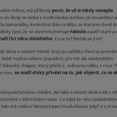
nového města, má příšerný
pocit, že už si nikdy nenajde
ou do školy se setká s modrošedou kočkou ze sousedství 
 Ela kamarádky, konkrétně Báru a Míšu, se kterými chodí do 
ívky zjistí, že se stvoření jmenuje
Fabiola
a patří staré a
naží říct něco důležitého
. Co je to? Nezdá se jí to?
adé dívce v novém městě, brzy po začátku čtení se proměn
ní době možná celkem populární, pro mě ale neobvyklým
ž židovský chlapec, který přežil 2. světovou válku, v roce 
ou moc,
se snaží dívky přivést na to, jak objevit, co se 
lospolečenskou i lokální, ale také o vlastní okolí a lidi v n
mluvíme s lidmi kolem sebe. Co když se něco podobného s
do má rodinu? Neocení paní Houžvičková, když si s ní na 