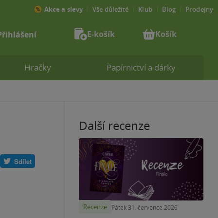
Akce a slevy
Vše důležité
Klub
Blog
Prodejny
E-košík
Košík
Přihlášení
Hračky
Papírnictví a dárky
Další recenze
Sdílet
Recenze
Pátek 31. července 2026