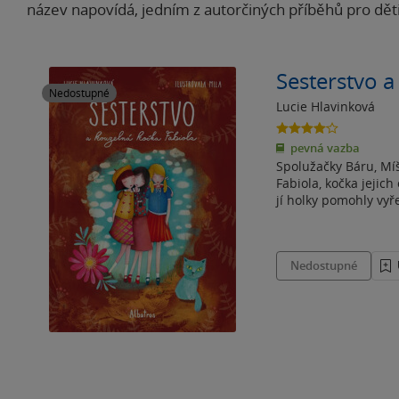
název napovídá, jedním z autorčiných příběhů pro děti
Sesterstvo a
Nedostupné
Lucie Hlavinková
4.1
z
pevná vazba
5
Spolužačky Báru, Mí
hvězdiček
Fabiola, kočka jejic
jí holky pomohly vyře
Nedostupné