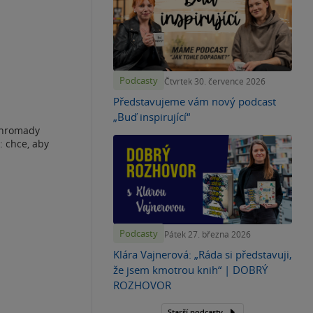
Podcasty
Čtvrtek 30. července 2026
Představujeme vám nový podcast
„Buď inspirující“
dohromady
: chce, aby
Podcasty
Pátek 27. března 2026
Klára Vajnerová: „Ráda si představuji,
že jsem kmotrou knih“ | DOBRÝ
ROZHOVOR
Starší podcasty