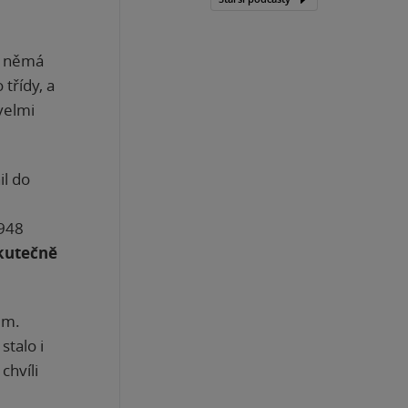
a němá
třídy, a
 velmi
il do
1948
skutečně
ěm.
talo i
chvíli