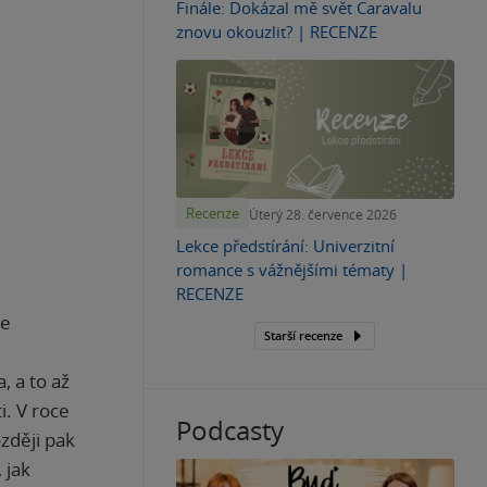
Finále: Dokázal mě svět Caravalu
znovu okouzlit? | RECENZE
Recenze
Úterý 28. července 2026
Lekce předstírání: Univerzitní
romance s vážnějšími tématy |
RECENZE
ie
Starší recenze
, a to až
i. V roce
Podcasty
zději pak
 jak