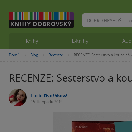
Vyhledávání
Knihy
E-knihy
Aud
Nacházíte
Domů
Blog
Recenze
RECENZE: Sesterstvo a kouzelná 
»
»
»
se
zde:
RECENZE: Sesterstvo a kou
Lucie Dvořáková
15. listopadu 2019