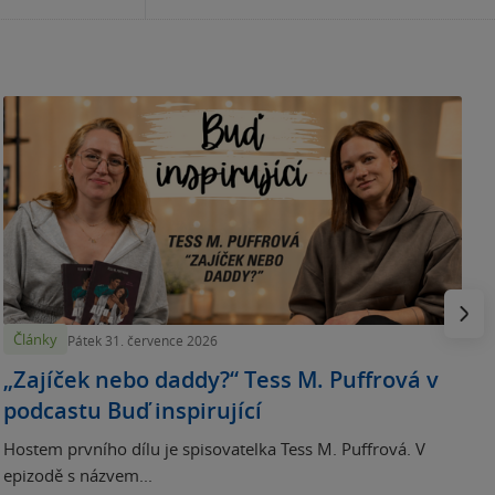
U
K
l
Násled
Články
Pátek 31. července 2026
„Zajíček nebo daddy?“ Tess M. Puffrová v
podcastu Buď inspirující
Hostem prvního dílu je spisovatelka Tess M. Puffrová. V
epizodě s názvem...