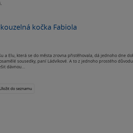
.
 kouzelná kočka Fabiola
šu a Elu, která se do města zrovna přistěhovala, dá jednoho dne 
h osamělé sousedky, paní Ládvíkové. A to z jednoho prostého důvodu
šit dávnou...
Uložit do seznamu