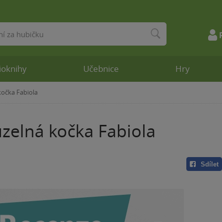
ioknihy
Učebnice
Hry
kočka Fabiola
zelná kočka Fabiola
Sdílet