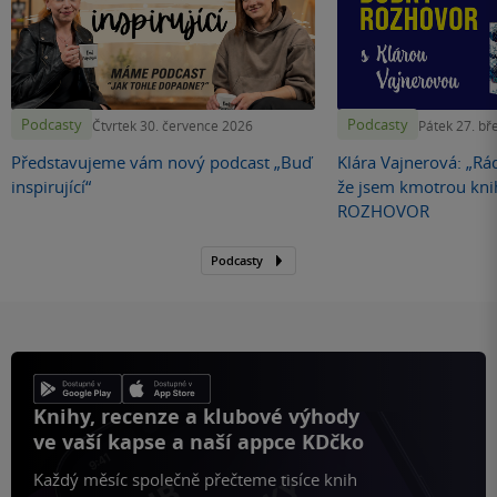
Podcasty
Podcasty
Čtvrtek 30. července 2026
Pátek 27. bř
Představujeme vám nový podcast „Buď
Klára Vajnerová: „Rád
inspirující“
že jsem kmotrou kn
ROZHOVOR
Podcasty
Knihy, recenze a klubové výhody
ve vaší kapse a naší appce KDčko
Každý měsíc společně přečteme tisíce knih