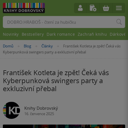
Vyhledávání
Novinky
Bestsellery
Dark romance
Zachraň knihu
Dárkové 
Nacházíte
Domů
Blog
Články
František Kotleta je zpět! Čeká vás
»
»
»
se
Kyberpunková swingers party a exkluzivní přebal
zde:
František Kotleta je zpět! Čeká vás
Kyberpunková swingers party a
exkluzivní přebal
Knihy Dobrovský
16. července 2025