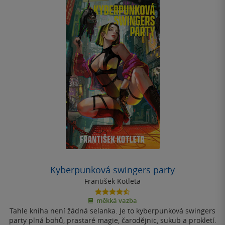
Kyberpunková swingers party
František Kotleta
4.5
měkká vazba
z
Tahle kniha není žádná selanka. Je to kyberpunková swingers
5
hvězdiček
party plná bohů, prastaré magie, čarodějnic, sukub a prokletí.