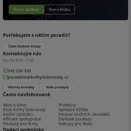
Více o aplikaci
Více o klubu
Potřebujete s něčím poradit?
Často kladené dotazy
Kontaktujte nás
Po–Pá:
8:00–17:00
542 220 320
poradime@knihydobrovsky.cz
Všechny kontakty
Naše prodejny
Často navštěvované
Akce a slevy
Prodejny
Klub Knihy Dobrovský
Aplikace KDčko
Knižní závisláci
Festival knižních závisláků
Affiliate spolupráce
Dárkové poukazy
Poukazy pro firmy
Nákupy pro školy
Dodací podmínky