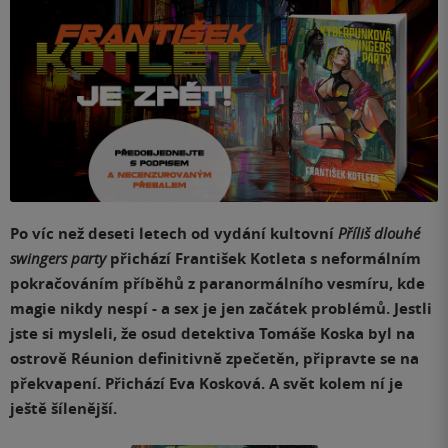
Po víc než deseti letech od vydání kultovní
Příliš dlouhé
swingers party
přichází František Kotleta s neformálním
pokračováním příběhů z paranormálního vesmíru, kde
magie nikdy nespí - a sex je jen začátek problémů. Jestli
jste si mysleli, že osud detektiva Tomáše Koska byl na
ostrově Réunion definitivně zpečetěn, připravte se na
překvapení. Přichází Eva Kosková. A svět kolem ní je
ještě šílenější.