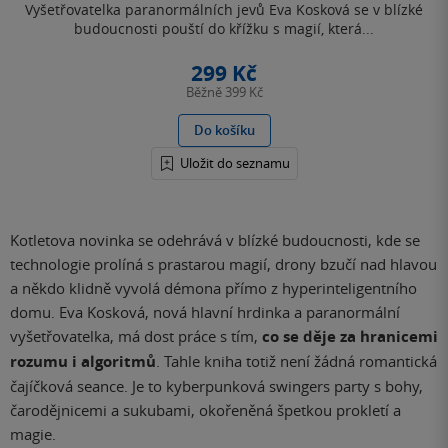
Vyšetřovatelka paranormálních jevů Eva Kosková se v blízké
budoucnosti pouští do křížku s magií, která...
299 Kč
Běžně
399 Kč
Do košíku
Uložit do seznamu
Kotletova novinka se odehrává v blízké budoucnosti, kde se
technologie prolíná s prastarou magií, drony bzučí nad hlavou
a někdo klidně vyvolá démona přímo z hyperinteligentního
domu. Eva Kosková, nová hlavní hrdinka a paranormální
vyšetřovatelka, má dost práce s tím,
co se děje za hranicemi
rozumu i algoritmů
. Tahle kniha totiž není žádná romantická
čajíčková seance. Je to kyberpunková swingers party s bohy,
čarodějnicemi a sukubami, okořeněná špetkou prokletí a
magie.