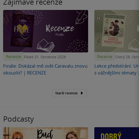
Zajímavé recenze
Recenze
Recenze
Pátek 31. července 2026
Úterý 28. čer
Finále: Dokázal mě svět Caravalu znovu
Lekce předstírání: U
okouzlit? | RECENZE
s vážnějšími tématy
Starší recenze
Podcasty