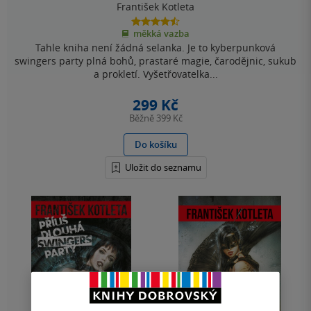
František Kotleta
4.5
měkká vazba
z
Tahle kniha není žádná selanka. Je to kyberpunková
5
hvězdiček
swingers party plná bohů, prastaré magie, čarodějnic, sukub
a prokletí. Vyšetřovatelka...
299 Kč
Běžně
399 Kč
Do košíku
Uložit do seznamu