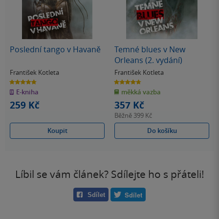
Poslední tango v Havaně
Temné blues v New
Orleans (2. vydání)
František Kotleta
František Kotleta
4.8
4.7
z
z
E-kniha
měkká vazba
5
5
hvězdiček
hvězdiček
259 Kč
357 Kč
Běžně
399 Kč
Koupit
Do košíku
Líbil se vám článek? Sdílejte ho s přáteli!
Sdílet
Sdílet