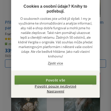
Cookies a osobní údaje? Knihy to
potřebují.
O souborech cookies jste určitě již slyšeli. I my je
Příliš dlouhá swingers
Velké problémy v Malém
využíváme ke shromažďování a analýze informací,
party
Vietnamu
aby náš e-shop dobře fungoval a mohli jsme ho
nadále zlepšovat. Také nám pomáhají ukazovat
František Kotleta
František Kotleta
lepší a cílenější reklamu. Žádných 50 odstínů, ale
4.5
4.5
z
z
klidně Vergilia v originále. Váš souhlas může předat
měkká vazba
E-kniha
5
5
hvězdiček
hvězdiček
marketingovým platformám i některé vaše osobní
339 Kč
239 Kč
údaje. Ale vše bedlivě hlídáme. Jako naši vlastní
Běžně
379 Kč
knihovnu!
Do košíku
Koupit
Zjistit více
Povolit vše
Povolit pouze nezbytné
Nastavení