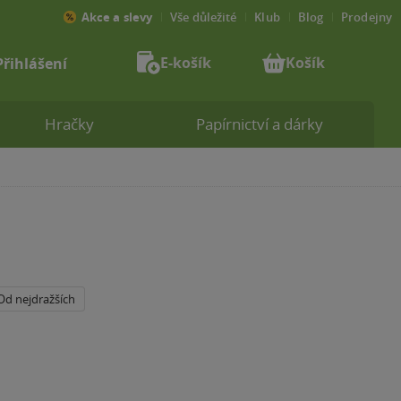
Akce a slevy
Vše důležité
Klub
Blog
Prodejny
E-košík
Košík
Přihlášení
Hračky
Papírnictví a dárky
Od nejdražších