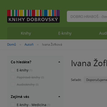
Vyhledávání
Knihy
E-knihy
Aud
Nacházíte
Domů
Autoři
Ivana Žofková
»
»
se
zde:
Ivana Žo
Co hledáte?
E-knihy
(1)
Papírové knihy
(0)
Doporučujem
Seřadit:
Audioknihy
(0)
Zajímá vás
E-knihy - Medicína
(1)