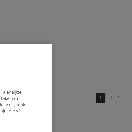
í a analýze
1
/ 1
. Také nám
Přejít
ia v originále.
na
je. Ale vše
stránku