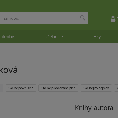
ioknihy
Učebnice
Hry
fková
e
Od nejnovějších
Od nejprodávanějších
Od nejlevnějších
Knihy autora