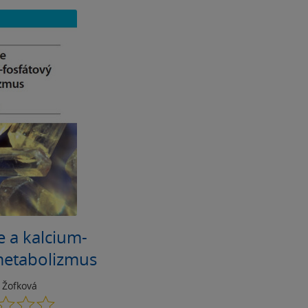
e a kalcium-
metabolizmus
 Žofková
0.0