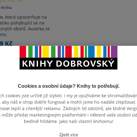
z
-kniha
5
hvězdiček
e, která upozorňuje na
tiku pohybující se na
uzných oborů. Autorka se
mto...
9 Kč
oupit
t do seznamu
Cookies a osobní údaje? Knihy to potřebují.
h cookies jste určitě již slyšeli. I my je využíváme ke shromažďován
, aby náš e-shop dobře fungoval a mohli jsme ho nadále zlepšovat
Zobrazeno 3 z 3
vat lepší a cílenější reklamu. Žádných 50 odstínů, ale klidně Vergil
s může předat marketingovým platformám i některé vaše osobní úda
bedlivě hlídáme. Jako naši vlastní knihovnu!
Zjistit více