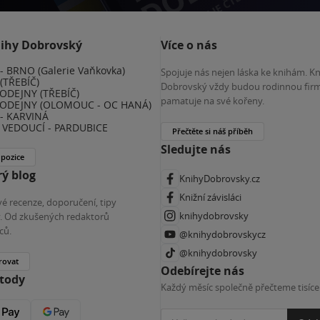
nihy Dobrovský
Více o nás
 BRNO (Galerie Vaňkovka)
Spojuje nás nejen láska ke knihám. K
(TŘEBÍČ)
Dobrovský vždy budou rodinnou firm
ODEJNY (TŘEBÍČ)
pamatuje na své kořeny.
ODEJNY (OLOMOUC - OC HANÁ)
- KARVINÁ
VEDOUCÍ - PARDUBICE
Přečtěte si náš příběh
Sledujte nás
 pozice
ý blog
KnihyDobrovsky.cz
Knižní závisláci
é recenze, doporučení, tipy
knihydobrovsky
ky. Od zkušených redaktorů
ců.
@knihydobrovskycz
@knihydobrovsky
rovat
Odebírejte nás
etody
Každý měsíc společně přečteme tisíce