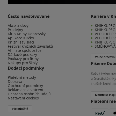
Často navštěvované
Kariéra v K
Akce a slevy
KNIHKUPEC -
Prodejny
KNIHKUPEC 
Klub Knihy Dobrovský
VEDOUCÍ PR
Aplikace KDčko
VEDOUCÍ PR
Knižní závisláci
KNIHKUPEC 
Festival knižních závisláků
SMĚNOVÝ/Á 
Affiliate spolupráce
Dárkové poukazy
Volné pracovní
Poukazy pro firmy
Nákupy pro školy
Píšeme Dobr
Dodací podmínky
Každý týden nov
Platební metody
a čtenářské tri
Doprava
i našich knihkup
Obchodní podmínky
Reklamace a vrácení
Ochrana osobních údajů
Nechte se inspi
Nastavení cookies
Platební m
Vše důležité