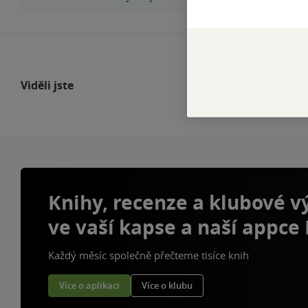
Viděli jste
Knihy, recenze a klubové 
ve vaší kapse a naší appce
Každý měsíc společně přečteme tisíce knih
Více o aplikaci
Více o klubu