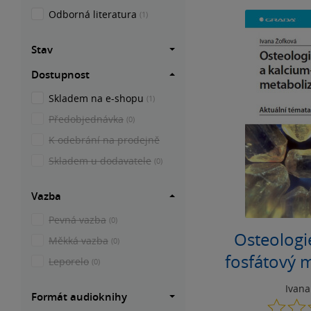
Odborná literatura
(1)
Stav
Dostupnost
Skladem na e-shopu
(1)
Předobjednávka
(0)
K odebrání na prodejně
Skladem u dodavatele
(0)
Vazba
Pevná vazba
(0)
Osteologi
Měkká vazba
(0)
fosfátový 
Leporelo
(0)
Ivana
Formát audioknihy