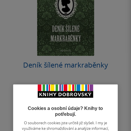
Deník šílené markraběnky
Zita Pallavicini
3.4
z
pevná vazba
5
hvězdiček
Cookies a osobní údaje? Knihy to
Zita Pallavicini, dědička starých šlechtických rodů
potřebují.
rakousko-uherské monarchie, popisuje ve své knize
historii své české i uherské rodiny...
O souborech cookies jste určitě již slyšeli. I my je
využíváme ke shromažďování a analýze informací,