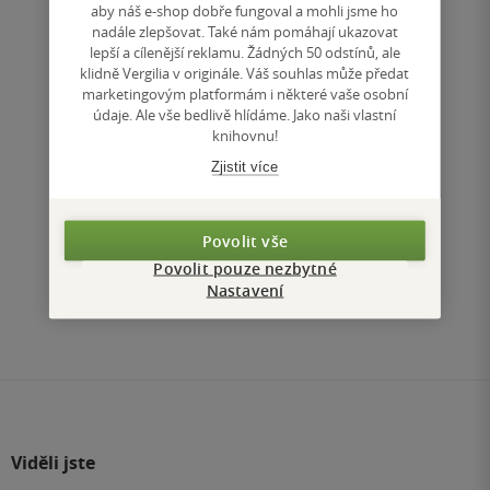
aby náš e-shop dobře fungoval a mohli jsme ho
nadále zlepšovat. Také nám pomáhají ukazovat
Nedostupné
lepší a cílenější reklamu. Žádných 50 odstínů, ale
klidně Vergilia v originále. Váš souhlas může předat
Uložit do seznamu
marketingovým platformám i některé vaše osobní
údaje. Ale vše bedlivě hlídáme. Jako naši vlastní
knihovnu!
Zjistit více
Nahoru
Povolit vše
Zobrazeno 3 z 3
Povolit pouze nezbytné
Nastavení
1
/ 1
Přejít
na
stránku
Viděli jste