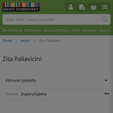
Vyhledávání
Bestsellery
Učebnice
Školní potřeby
Dark romance
Zachra
Nacházíte
Domů
Autoři
Zita Pallavicini
»
»
se
zde:
Zita Pallavicini
Filtrovat výsledky
Seřadit: