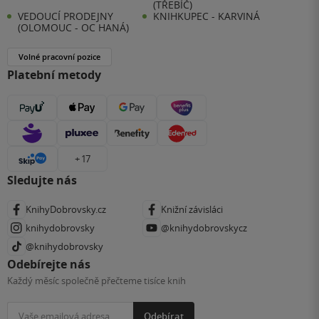
(TŘEBÍČ)
VEDOUCÍ PRODEJNY
KNIHKUPEC - KARVINÁ
(OLOMOUC - OC HANÁ)
Volné pracovní pozice
Platební metody
+ 17
Sledujte nás
KnihyDobrovsky.cz
Knižní závisláci
knihydobrovsky
@knihydobrovskycz
@knihydobrovsky
Odebírejte nás
Každý měsíc společně přečteme tisíce knih
Odebírat