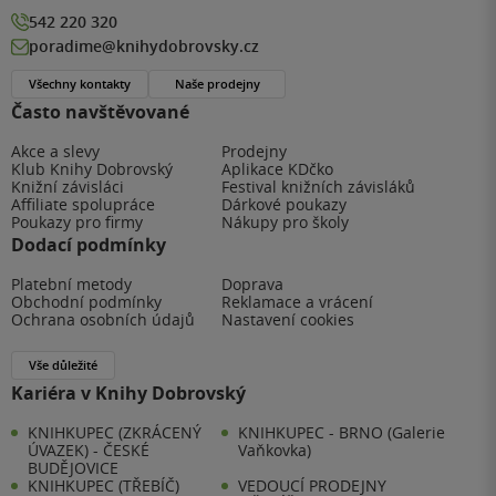
542 220 320
poradime@knihydobrovsky.cz
Všechny kontakty
Naše prodejny
Často navštěvované
Akce a slevy
Prodejny
Klub Knihy Dobrovský
Aplikace KDčko
Knižní závisláci
Festival knižních závisláků
Affiliate spolupráce
Dárkové poukazy
Poukazy pro firmy
Nákupy pro školy
Dodací podmínky
Platební metody
Doprava
Obchodní podmínky
Reklamace a vrácení
Ochrana osobních údajů
Nastavení cookies
Vše důležité
Kariéra v Knihy Dobrovský
KNIHKUPEC (ZKRÁCENÝ
KNIHKUPEC - BRNO (Galerie
ÚVAZEK) - ČESKÉ
Vaňkovka)
BUDĚJOVICE
KNIHKUPEC (TŘEBÍČ)
VEDOUCÍ PRODEJNY