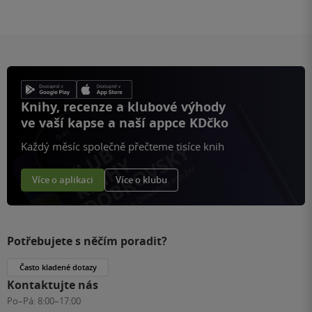
Knihy, recenze a klubové výhody
ve vaší kapse a naší appce KDčko
Každý měsíc společně přečteme tisíce knih
Více o aplikaci
Více o klubu
Potřebujete s něčím poradit?
Často kladené dotazy
Kontaktujte nás
Po–Pá:
8:00–17:00