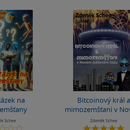
tázek na
Bitcoinový král 
emšťany
mimozemšťani v N
světovém řádu (N
ěk Schee
Zdeněk Schee
0.0
5.0