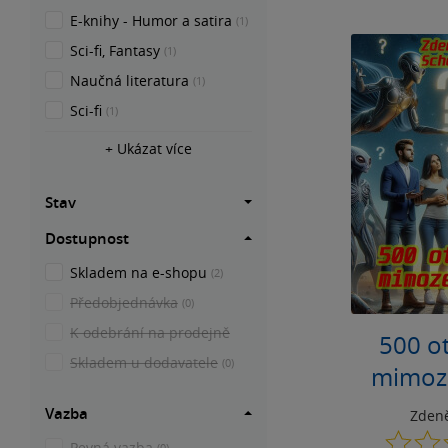
E-knihy - Humor a satira
(1)
Sci-fi, Fantasy
(1)
Naučná literatura
(1)
Sci-fi
(1)
+ Ukázat více
Stav
Dostupnost
Skladem na e-shopu
(2)
Předobjednávka
(0)
K odebrání na prodejně
500 o
Skladem u dodavatele
(0)
mimoz
Vazba
Zden
Pevná vazba
(0)