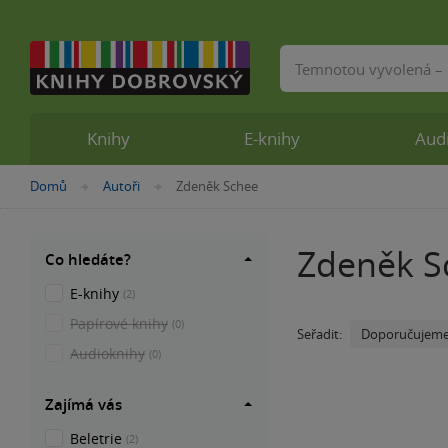
Vyhledávání
Knihy
E-knihy
Aud
Nacházíte
Domů
Autoři
Zdeněk Schee
»
»
se
zde:
Zdeněk S
Co hledáte?
E-knihy
(2)
Papírové knihy
(0)
Doporučujem
Seřadit:
Audioknihy
(0)
Zajímá vás
Beletrie
(2)