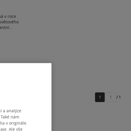
há v roce
světového
ntní...
1
/ 1
Přejít
na
í a analýze
stránku
. Také nám
ia v originále.
je. Ale vše