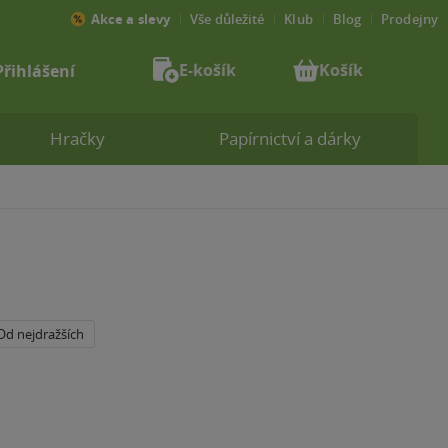
Akce a slevy
Vše důležité
Klub
Blog
Prodejny
E-košík
Košík
Přihlášení
Hračky
Papírnictví a dárky
Od nejdražších