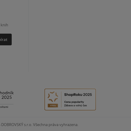
 knih
írat
6
DOBROVSKÝ s.r.o. Všechna práva vyhrazena.