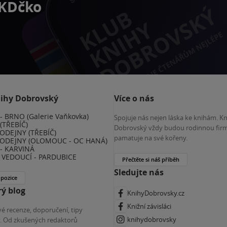
 KDčko
nihy Dobrovský
Více o nás
 BRNO (Galerie Vaňkovka)
Spojuje nás nejen láska ke knihám. K
(TŘEBÍČ)
Dobrovský vždy budou rodinnou firm
ODEJNY (TŘEBÍČ)
pamatuje na své kořeny.
ODEJNY (OLOMOUC - OC HANÁ)
- KARVINÁ
VEDOUCÍ - PARDUBICE
Přečtěte si náš příběh
Sledujte nás
 pozice
ý blog
KnihyDobrovsky.cz
Knižní závisláci
é recenze, doporučení, tipy
knihydobrovsky
ky. Od zkušených redaktorů