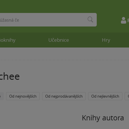
ioknihy
Učebnice
Hry
chee
e
Od nejnovějších
Od nejprodávanějších
Od nejlevnějších
Knihy autora