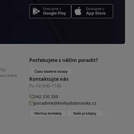
Potřebujete s něčím poradit?
nihy
Často kladené dotazy
ou, která
Kontaktujte nás
Po–Pá:
8:00–17:00
542 220 320
poradime@knihydobrovsky.cz
Všechny kontakty
Naše prodejny