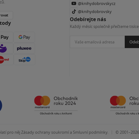
ců.
@knihydobrovskycz
@knihydobrovsky
rovat
Odebírejte nás
etody
Každý měsíc společně přečteme tisíce
Odeb
|
atí pro něj
Zásady ochrany soukromí
a
Smluvní podmínky
.
© 2001–202