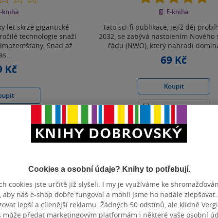
z
z
-kniha
E-kniha
5
5
hvězdiček
hvězdiček
ky let skrze gigantické
Tato sci-fi publikace, jejíž děj probí
ročilé technologie snaží
2032, se zabývá nastolením Nového 
mimozemšťany. Snad až
řádu (NWO), který nahradí domina
as...
69 Kč
9 Kč
Koupit
oupit
Uložit do seznamu
t do seznamu
Cookies a osobní údaje? Knihy to potřebují.
Zobrazeno 3 z 3
h cookies jste určitě již slyšeli. I my je využíváme ke shromažďován
, aby náš e-shop dobře fungoval a mohli jsme ho nadále zlepšovat
vat lepší a cílenější reklamu. Žádných 50 odstínů, ale klidně Vergil
s může předat marketingovým platformám i některé vaše osobní úda