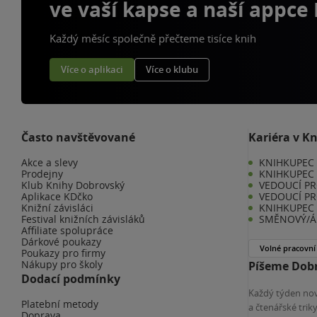
ve vaší kapse a naší appce
Každý měsíc společně přečteme tisíce knih
Více o aplikaci
Více o klubu
Často navštěvované
Kariéra v K
Akce a slevy
KNIHKUPEC -
Prodejny
KNIHKUPEC 
Klub Knihy Dobrovský
VEDOUCÍ PR
Aplikace KDčko
VEDOUCÍ PR
Knižní závisláci
KNIHKUPEC 
Festival knižních závisláků
SMĚNOVÝ/Á 
Affiliate spolupráce
Dárkové poukazy
Volné pracovní
Poukazy pro firmy
Nákupy pro školy
Píšeme Dobr
Dodací podmínky
Každý týden nov
Platební metody
a čtenářské tri
Doprava