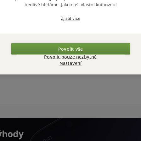
bedlivě hlídáme. Jako naši vlastní knihovnu!
Zjistit více
Povolit vše
Povolit pouze nezbytné
Nastavení
výhody