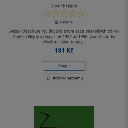
Zbyněk Hejda
0.0
z
E-kniha
5
hvězdiček
Svazek obsahuje revidované znění šesti básnických sbírek
Zbyňka Hejdy s texty z let 1957 až 1996. Jsou to sbírky
Všechna slast, A tady...
181 Kč
Koupit
Uložit do seznamu