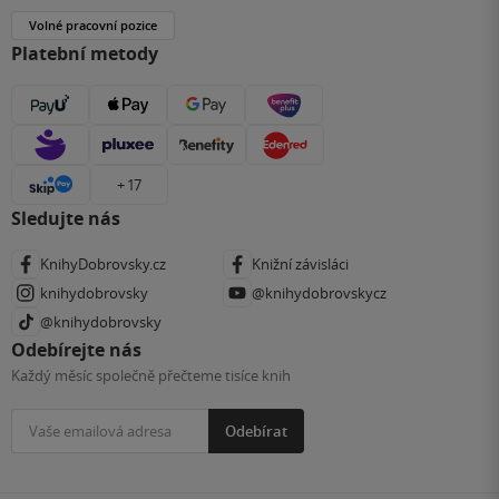
Volné pracovní pozice
Platební metody
+ 17
Sledujte nás
KnihyDobrovsky.cz
Knižní závisláci
knihydobrovsky
@knihydobrovskycz
@knihydobrovsky
Odebírejte nás
Každý měsíc společně přečteme tisíce knih
Odebírat