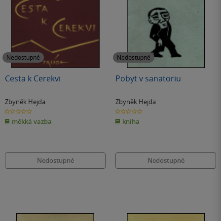
Nedostupné
Nedostupné
Cesta k Cerekvi
Pobyt v sanatoriu
Zbyněk Hejda
Zbyněk Hejda
0.0
0.0
z
z
měkká vazba
kniha
5
5
hvězdiček
hvězdiček
Nedostupné
Nedostupné