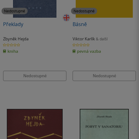
Nedostupné
Nedostupné
Překlady
Básně
Zbyněk Hejda
Viktor Karlík
& další
0.0
0.0
z
z
kniha
pevná vazba
5
5
hvězdiček
hvězdiček
Nedostupné
Nedostupné