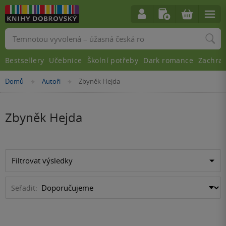
Vyhledávání
Bestsellery
Učebnice
Školní potřeby
Dark romance
Zachra
Nacházíte
Domů
Autoři
Zbyněk Hejda
»
»
se
zde:
Zbyněk Hejda
Filtrovat výsledky
Seřadit: