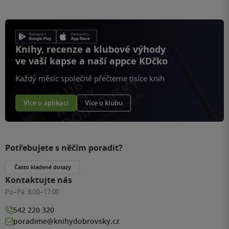
Knihy, recenze a klubové výhody
ve vaší kapse a naší appce KDčko
Každý měsíc společně přečteme tisíce knih
Více o aplikaci
Více o klubu
Potřebujete s něčím poradit?
Často kladené dotazy
Kontaktujte nás
Po–Pá:
8:00–17:00
542 220 320
poradime@knihydobrovsky.cz