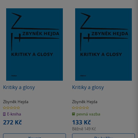
Kritiky a glosy
Kritiky a glosy
Zbyněk Hejda
Zbyněk Hejda
0.0
0.0
z
z
E-kniha
pevná vazba
5
5
hvězdiček
hvězdiček
272 Kč
133 Kč
Běžně
149 Kč