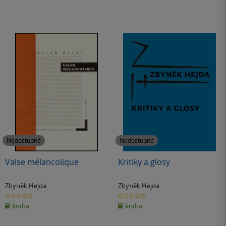
Nedostupné
Nedostupné
Valse mélancolique
Kritiky a glosy
Zbyněk Hejda
Zbyněk Hejda
0.0
0.0
z
z
kniha
kniha
5
5
hvězdiček
hvězdiček