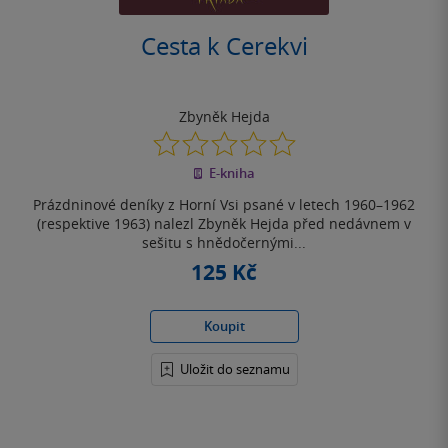
Cesta k Cerekvi
Zbyněk Hejda
0.0
z
E-kniha
5
hvězdiček
Prázdninové deníky z Horní Vsi psané v letech 1960–1962
(respektive 1963) nalezl Zbyněk Hejda před nedávnem v
sešitu s hnědočernými...
125 Kč
Koupit
Uložit do seznamu