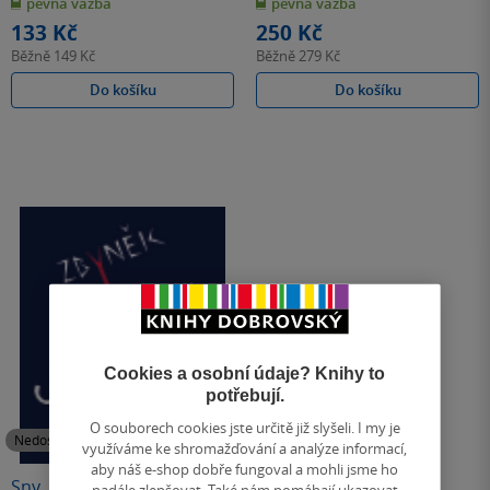
pevná vazba
pevná vazba
5
5
hvězdiček
hvězdiček
133 Kč
250 Kč
Běžně
149 Kč
Běžně
279 Kč
Do košíku
Do košíku
Cookies a osobní údaje? Knihy to
potřebují.
O souborech cookies jste určitě již slyšeli. I my je
Nedostupné
Nedostupné
využíváme ke shromažďování a analýze informací,
aby náš e-shop dobře fungoval a mohli jsme ho
Sny...
Nikoho tam nepotkám
nadále zlepšovat. Také nám pomáhají ukazovat