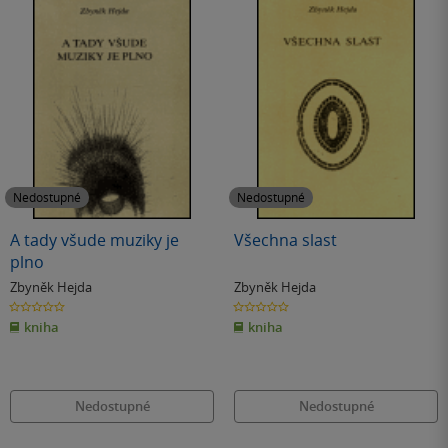
Nedostupné
Nedostupné
A tady všude muziky je
Všechna slast
plno
Zbyněk Hejda
Zbyněk Hejda
0.0
0.0
z
z
kniha
kniha
5
5
hvězdiček
hvězdiček
Nedostupné
Nedostupné