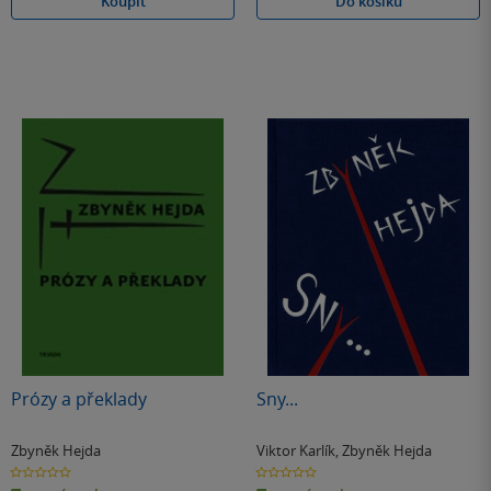
Koupit
Do košíku
Prózy a překlady
Sny...
Zbyněk Hejda
Viktor Karlík
,
Zbyněk Hejda
0.0
0.0
z
z