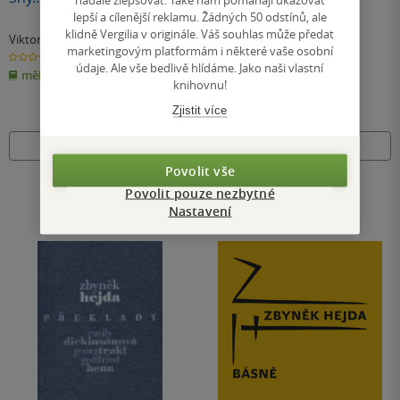
lepší a cílenější reklamu. Žádných 50 odstínů, ale
klidně Vergilia v originále. Váš souhlas může předat
Viktor Karlík
,
Zbyněk Hejda
Zbyněk Hejda
marketingovým platformám i některé vaše osobní
0.0
0.0
z
z
údaje. Ale vše bedlivě hlídáme. Jako naši vlastní
měkká vazba
kniha
5
5
knihovnu!
hvězdiček
hvězdiček
Zjistit více
Nedostupné
Nedostupné
Povolit vše
Povolit pouze nezbytné
Nastavení