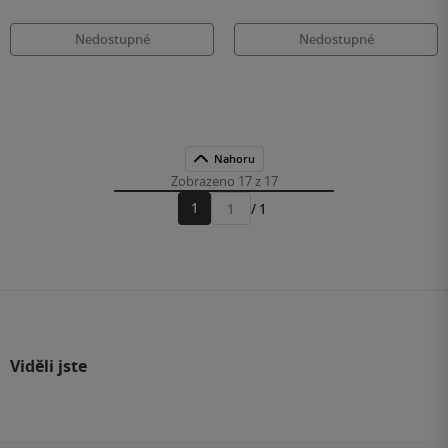
Nedostupné
Nedostupné
Nahoru
Zobrazeno 17 z 17
1
/ 1
Přejít
na
stránku
Viděli jste