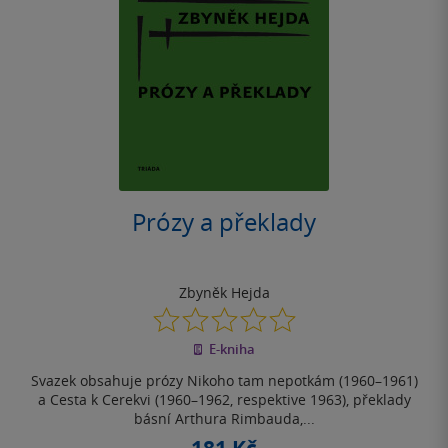
Prózy a překlady
Zbyněk Hejda
0.0
z
E-kniha
5
hvězdiček
Svazek obsahuje prózy Nikoho tam nepotkám (1960–1961)
a Cesta k Cerekvi (1960–1962, respektive 1963), překlady
básní Arthura Rimbauda,...