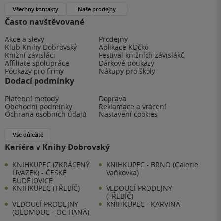
Všechny kontakty
Naše prodejny
Často navštěvované
Akce a slevy
Prodejny
Klub Knihy Dobrovský
Aplikace KDčko
Knižní závisláci
Festival knižních závisláků
Affiliate spolupráce
Dárkové poukazy
Poukazy pro firmy
Nákupy pro školy
Dodací podmínky
Platební metody
Doprava
Obchodní podmínky
Reklamace a vrácení
Ochrana osobních údajů
Nastavení cookies
Vše důležité
Kariéra v Knihy Dobrovský
KNIHKUPEC (ZKRÁCENÝ
KNIHKUPEC - BRNO (Galerie
ÚVAZEK) - ČESKÉ
Vaňkovka)
BUDĚJOVICE
KNIHKUPEC (TŘEBÍČ)
VEDOUCÍ PRODEJNY
(TŘEBÍČ)
VEDOUCÍ PRODEJNY
KNIHKUPEC - KARVINÁ
(OLOMOUC - OC HANÁ)