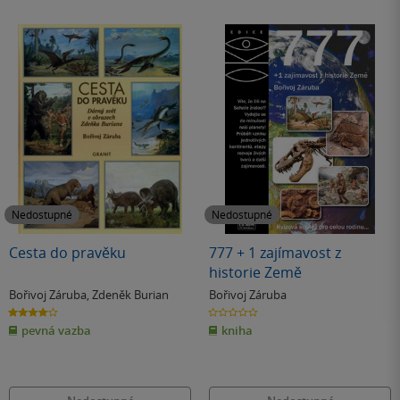
Nedostupné
Nedostupné
Cesta do pravěku
777 + 1 zajímavost z
historie Země
Bořivoj Záruba
,
Zdeněk Burian
Bořivoj Záruba
4.0
0.0
z
z
pevná vazba
kniha
5
5
hvězdiček
hvězdiček