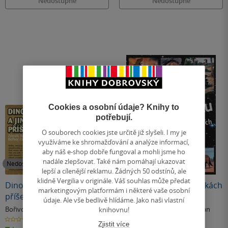
Nedostupné
Nedostupné
Cookies a osobní údaje? Knihy to
potřebují.
O souborech cookies jste určitě již slyšeli. I my je
využíváme ke shromažďování a analýze informací,
aby náš e-shop dobře fungoval a mohli jsme ho
nadále zlepšovat. Také nám pomáhají ukazovat
Nedostupné
Nedostupné
lepší a cílenější reklamu. Žádných 50 odstínů, ale
klidně Vergilia v originále. Váš souhlas může předat
Dinosauři a jiné pravěké
Záhady pravěku v otázkách
marketingovým platformám i některé vaše osobní
příšery
a odpovědích
údaje. Ale vše bedlivě hlídáme. Jako naši vlastní
knihovnu!
Bořivoj Záruba
,
Zdeněk Burian
Bořivoj Záruba
,
Zdeněk Burian
0.0
5.0
Zjistit více
z
z