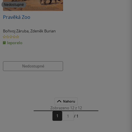
Nedostupné
Pravěká Zoo
Bořivoj Záruba
,
Zdeněk Burian
0.0
z
leporelo
5
hvězdiček
Nedostupné
Nahoru
Zobrazeno 12 z 12
1
/ 1
Přejít
na
stránku