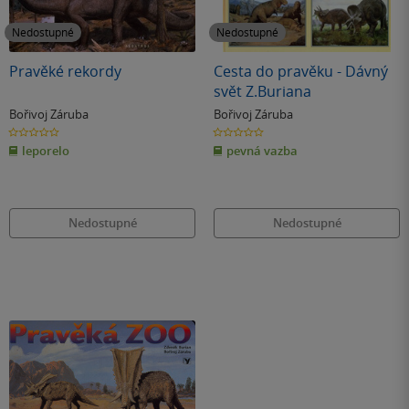
Nedostupné
Nedostupné
Pravěké rekordy
Cesta do pravěku - Dávný
svět Z.Buriana
Bořivoj Záruba
Bořivoj Záruba
0.0
0.0
z
z
leporelo
pevná vazba
5
5
hvězdiček
hvězdiček
Nedostupné
Nedostupné