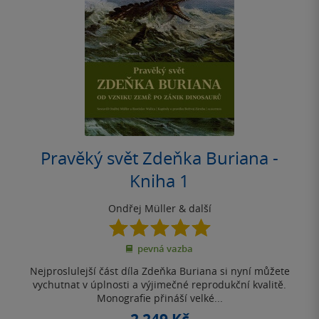
Pravěký svět Zdeňka Buriana -
Kniha 1
Ondřej Müller
& další
5.0
z
pevná vazba
5
hvězdiček
Nejproslulejší část díla Zdeňka Buriana si nyní můžete
vychutnat v úplnosti a výjimečné reprodukční kvalitě.
Monografie přináší velké...