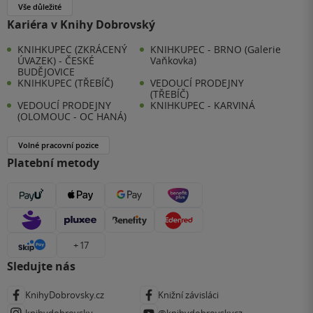
Vše důležité
Kariéra v Knihy Dobrovský
KNIHKUPEC (ZKRÁCENÝ
KNIHKUPEC - BRNO (Galerie
ÚVAZEK) - ČESKÉ
Vaňkovka)
BUDĚJOVICE
KNIHKUPEC (TŘEBÍČ)
VEDOUCÍ PRODEJNY
(TŘEBÍČ)
VEDOUCÍ PRODEJNY
KNIHKUPEC - KARVINÁ
(OLOMOUC - OC HANÁ)
Volné pracovní pozice
Platební metody
+ 17
Sledujte nás
KnihyDobrovsky.cz
Knižní závisláci
knihydobrovsky
@knihydobrovskycz