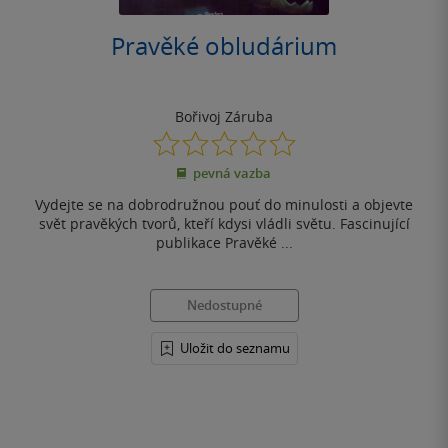
Pravěké obludárium
Bořivoj Záruba
0.0
z
pevná vazba
5
hvězdiček
Vydejte se na dobrodružnou pouť do minulosti a objevte
svět pravěkých tvorů, kteří kdysi vládli světu. Fascinující
publikace Pravěké ...
Nedostupné
Uložit do seznamu