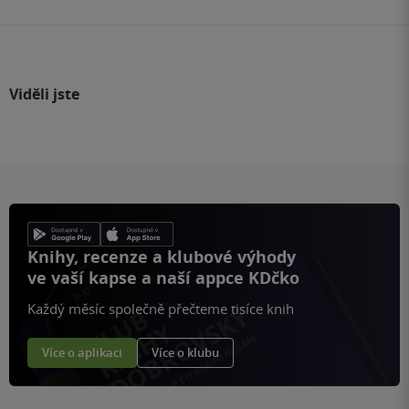
Viděli jste
Knihy, recenze a klubové výhody
ve vaší kapse a naší appce KDčko
Každý měsíc společně přečteme tisíce knih
Více o aplikaci
Více o klubu