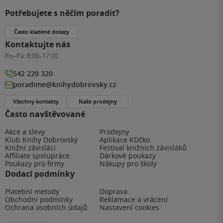
Potřebujete s něčím poradit?
Často kladené dotazy
Kontaktujte nás
Po–Pá:
8:00–17:00
542 220 320
poradime@knihydobrovsky.cz
Všechny kontakty
Naše prodejny
Často navštěvované
Akce a slevy
Prodejny
Klub Knihy Dobrovský
Aplikace KDčko
Knižní závisláci
Festival knižních závisláků
Affiliate spolupráce
Dárkové poukazy
Poukazy pro firmy
Nákupy pro školy
Dodací podmínky
Platební metody
Doprava
Obchodní podmínky
Reklamace a vrácení
Ochrana osobních údajů
Nastavení cookies