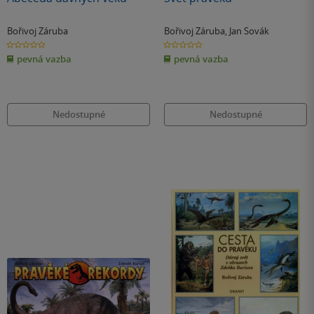
Bořivoj Záruba
Bořivoj Záruba
,
Jan Sovák
0.0
0.0
z
z
pevná vazba
pevná vazba
5
5
hvězdiček
hvězdiček
Nedostupné
Nedostupné