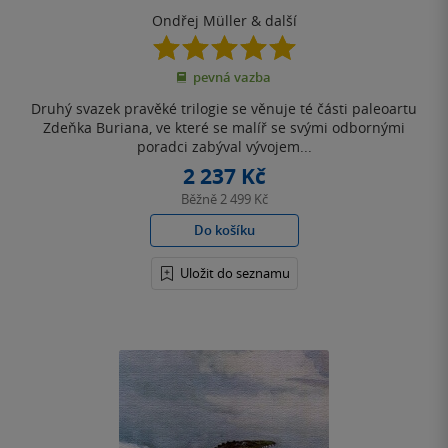
Ondřej Müller
& další
5.0
z
pevná vazba
5
hvězdiček
Druhý svazek pravěké trilogie se věnuje té části paleoartu
Zdeňka Buriana, ve které se malíř se svými odbornými
poradci zabýval vývojem...
2 237 Kč
Běžně
2 499 Kč
Do košíku
Uložit do seznamu