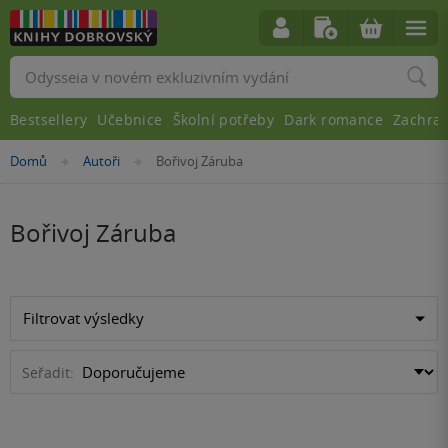
Vyhledávání
Bestsellery
Učebnice
Školní potřeby
Dark romance
Zachra
Nacházíte
Domů
Autoři
Bořivoj Záruba
»
»
se
zde:
Bořivoj Záruba
Filtrovat výsledky
Seřadit: