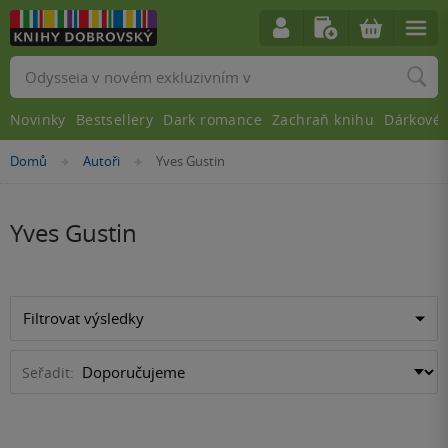
Vyhledávání
Novinky
Bestsellery
Dark romance
Zachraň knihu
Dárkové 
Nacházíte
Domů
Autoři
Yves Gustin
»
»
se
zde:
Yves Gustin
Filtrovat výsledky
Seřadit: