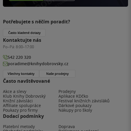
Potřebujete s něčím poradit?
Často kladené dotazy
Kontaktujte nás
Po–Pá:
8:00–17:00
542 220 320
poradime@knihydobrovsky.cz
Všechny kontakty
Naše prodejny
Často navštěvované
Akce a slevy
Prodejny
Klub Knihy Dobrovský
Aplikace KDčko
Knižní závisláci
Festival knižních závisláků
Affiliate spolupráce
Dárkové poukazy
Poukazy pro firmy
Nákupy pro školy
Dodací podmínky
Platební metody
Doprava