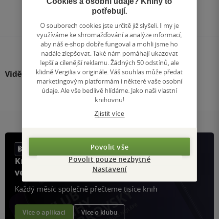
Cookies a osobní údaje? Knihy to
Přejít
potřebují.
na
stránku
O souborech cookies jste určitě již slyšeli. I my je
využíváme ke shromažďování a analýze informací,
aby náš e-shop dobře fungoval a mohli jsme ho
nadále zlepšovat. Také nám pomáhají ukazovat
lepší a cílenější reklamu. Žádných 50 odstínů, ale
klidně Vergilia v originále. Váš souhlas může předat
Viděli jste
marketingovým platformám i některé vaše osobní
údaje. Ale vše bedlivě hlídáme. Jako naši vlastní
knihovnu!
Zjistit více
Povolit vše
Povolit pouze nezbytné
Knihy, recenze a klubové výhody
Nastavení
ve vaší kapse a naší appce KDčko
Každý měsíc společně přečteme tisíce knih
Více o aplikaci
Více o klubu