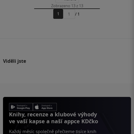
Zobrazeno 13 z 13
1
/ 1
Přejít
na
stránku
Viděli jste
Knihy, recenze a klubové výhody
ve vaší kapse a naší appce KDčko
Každý měsíc společně přečteme tisíce knih