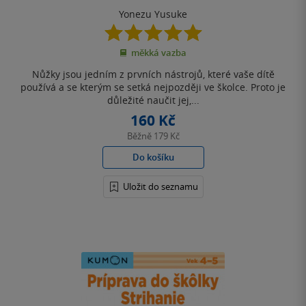
Keira
Yonezu Yusuke
5.0
z
měkká vazba
5
hvězdiček
Nůžky jsou jedním z prvních nástrojů, které vaše dítě
používá a se kterým se setká nejpozději ve školce. Proto je
důležité naučit jej,...
160 Kč
Běžně
179 Kč
Do košíku
Uložit do seznamu