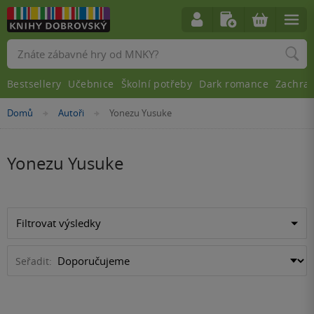
Vyhledávání
Bestsellery
Učebnice
Školní potřeby
Dark romance
Zachra
Nacházíte
Domů
Autoři
Yonezu Yusuke
»
»
se
zde:
Yonezu Yusuke
Filtrovat výsledky
Seřadit: