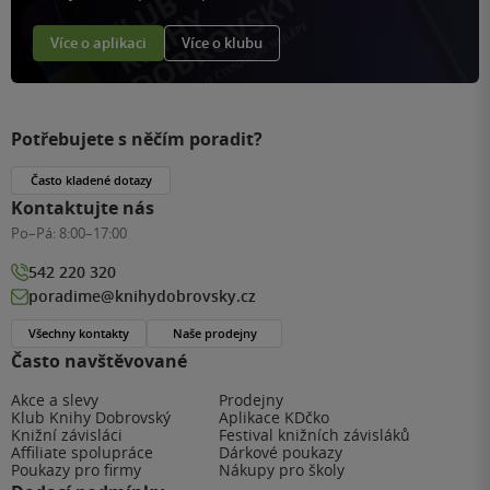
Více o aplikaci
Více o klubu
Potřebujete s něčím poradit?
Často kladené dotazy
Kontaktujte nás
Po–Pá:
8:00–17:00
542 220 320
poradime@knihydobrovsky.cz
Všechny kontakty
Naše prodejny
Často navštěvované
Akce a slevy
Prodejny
Klub Knihy Dobrovský
Aplikace KDčko
Knižní závisláci
Festival knižních závisláků
Affiliate spolupráce
Dárkové poukazy
Poukazy pro firmy
Nákupy pro školy