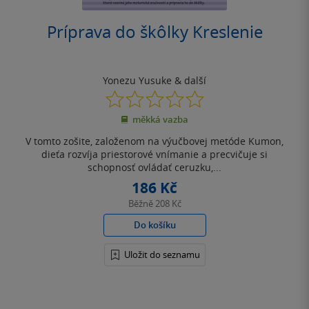
Príprava do škôlky Kreslenie
Yonezu Yusuke
& další
0.0
z
měkká vazba
5
hvězdiček
V tomto zošite, založenom na výučbovej metóde Kumon,
dieťa rozvíja priestorové vnímanie a precvičuje si
schopnosť ovládať ceruzku,...
186 Kč
Běžně
208 Kč
Do košíku
Uložit do seznamu