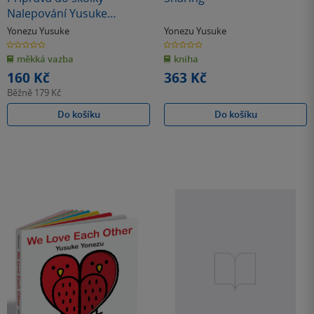
Nalepování Yusuke
Yonezu, Naoko Tajima,
Yonezu Yusuke
Yonezu Yusuke
Motohira Keira, Rieko
0.0
0.0
z
z
Yoshi
měkká vazba
kniha
5
5
hvězdiček
hvězdiček
160 Kč
363 Kč
Běžně
179 Kč
Do košíku
Do košíku