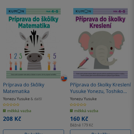
Príprava do škôlky
Příprava do školky Kreslení
Matematika
Yusuke Yonezu, Toshiko
Karakaida, Yushiko
Yonezu Yusuke
Yonezu Yusuke
& další
Murakami, Manabu Ohishi
0.0
0.0
z
z
měkká vazba
měkká vazba
5
5
hvězdiček
hvězdiček
208 Kč
160 Kč
Běžně
179 Kč