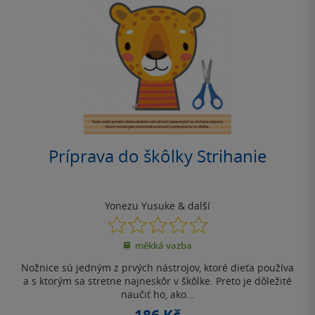
Príprava do škôlky Strihanie
Yonezu Yusuke
& další
0.0
z
měkká vazba
5
hvězdiček
Nožnice sú jedným z prvých nástrojov, ktoré dieťa používa
a s ktorým sa stretne najneskôr v škôlke. Preto je dôležité
naučiť ho, ako...