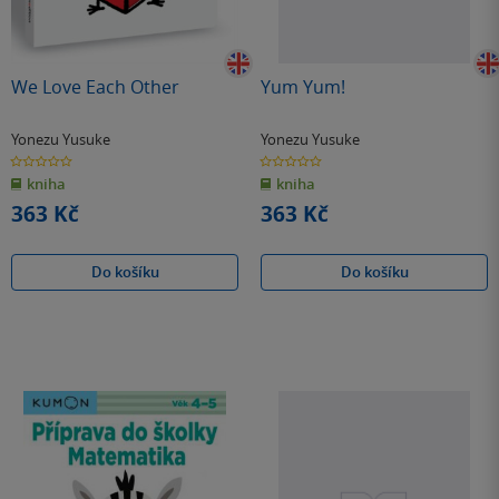
We Love Each Other
Yum Yum!
Yonezu Yusuke
Yonezu Yusuke
0.0
0.0
z
z
kniha
kniha
5
5
hvězdiček
hvězdiček
363 Kč
363 Kč
Do košíku
Do košíku