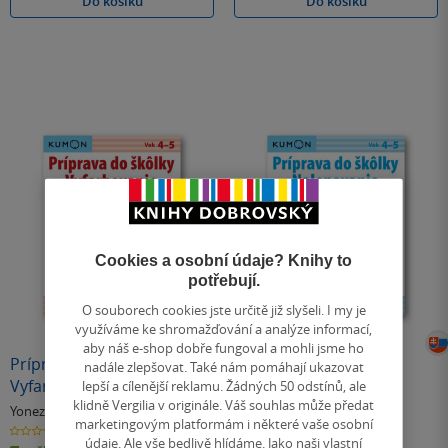
Do košíku
Do košíku
Cookies a osobní údaje? Knihy to
potřebují.
O souborech cookies jste určitě již slyšeli. I my je
využíváme ke shromažďování a analýze informací,
aby náš e-shop dobře fungoval a mohli jsme ho
Príprava do škôlky
Príprava do škôlky
nadále zlepšovat. Také nám pomáhají ukazovat
Vyfarbovanie
Nalepovanie
lepší a cílenější reklamu. Žádných 50 odstínů, ale
klidně Vergilia v originále. Váš souhlas může předat
Yonezu Yusuke
Yonezu Yusuke
& další
& další
marketingovým platformám i některé vaše osobní
0.0
0.0
z
z
údaje. Ale vše bedlivě hlídáme. Jako naši vlastní