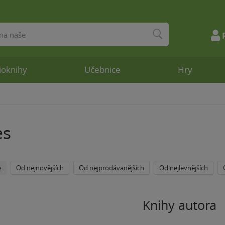
ioknihy
Učebnice
Hry
es
e
Od nejnovějších
Od nejprodávanějších
Od nejlevnějších
Knihy autora