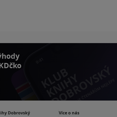
výhody
 KDčko
nihy Dobrovský
Více o nás