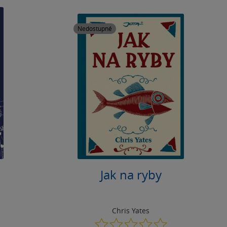
Nedostupné
Jak na ryby
Chris Yates
0.0