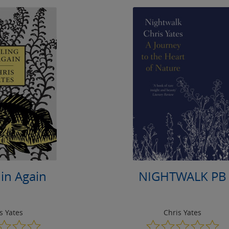
 in Again
NIGHTWALK PB
s Yates
Chris Yates
0.0
0.0