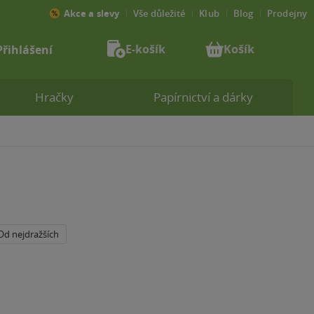
Akce a slevy
Vše důležité
Klub
Blog
Prodejny
E-košík
Košík
Přihlášení
Hračky
Papírnictví a dárky
Od nejdražších