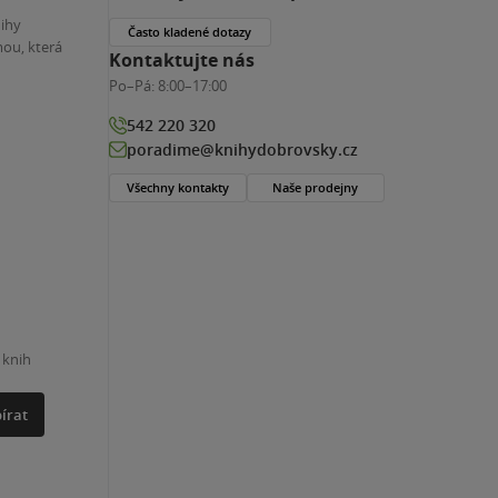
nihy
Často kladené dotazy
ou, která
Kontaktujte nás
Po–Pá:
8:00–17:00
542 220 320
poradime@knihydobrovsky.cz
Všechny kontakty
Naše prodejny
 knih
írat