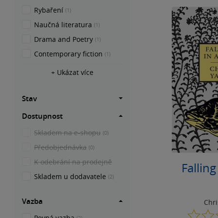
Rybaření
(1)
Naučná literatura
(1)
Drama and Poetry
(1)
Contemporary fiction
(1)
+ Ukázat více
Stav
Dostupnost
Skladem na e-shopu
(0)
Předobjednávka
(0)
K odebrání na prodejně
Falling
Skladem u dodavatele
(2)
Vazba
Chri
Pevná vazba
(2)