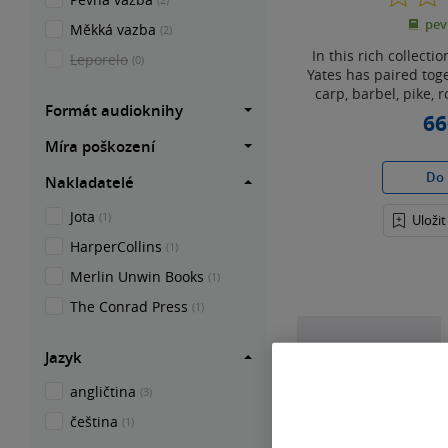
pev
Měkká vazba
(2)
In this rich collectio
Leporelo
(0)
Yates has paired tog
carp, barbel, pike, 
Formát audioknihy
66
Míra poškození
Do 
Nakladatelé
Jota
(1)
Uloži
HarperCollins
(1)
Merlin Unwin Books
(1)
The Conrad Press
(1)
Jazyk
angličtina
(3)
čeština
(1)