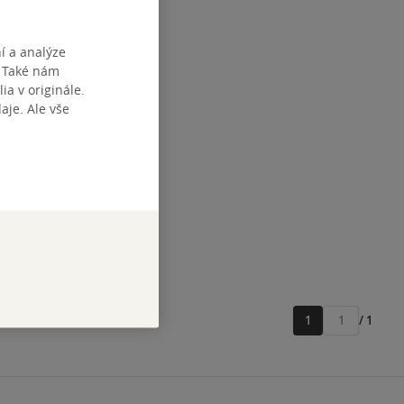
í a analýze
. Také nám
ia v originále.
je. Ale vše
1
/ 1
Přejít
na
stránku