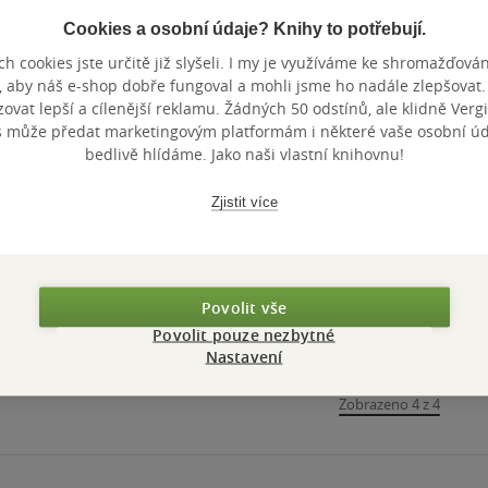
Cookies a osobní údaje? Knihy to potřebují.
h cookies jste určitě již slyšeli. I my je využíváme ke shromažďován
, aby náš e-shop dobře fungoval a mohli jsme ho nadále zlepšovat
vat lepší a cílenější reklamu. Žádných 50 odstínů, ale klidně Vergil
s může předat marketingovým platformám i některé vaše osobní úda
bedlivě hlídáme. Jako naši vlastní knihovnu!
Zjistit více
Povolit vše
Povolit pouze nezbytné
Nastavení
Zobrazeno 4 z 4