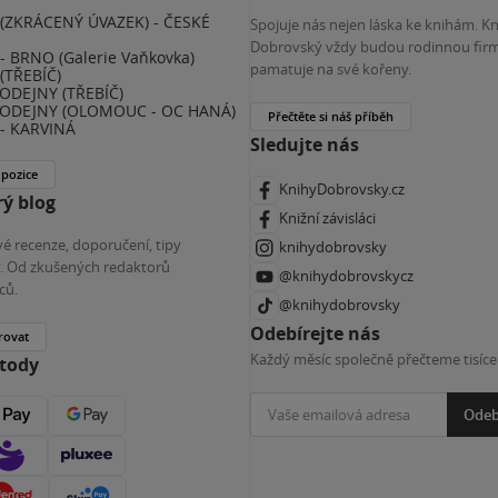
(ZKRÁCENÝ ÚVAZEK) - ČESKÉ
Spojuje nás nejen láska ke knihám. K
E
Dobrovský vždy budou rodinnou firm
 BRNO (Galerie Vaňkovka)
pamatuje na své kořeny.
(TŘEBÍČ)
ODEJNY (TŘEBÍČ)
ODEJNY (OLOMOUC - OC HANÁ)
Přečtěte si náš příběh
- KARVINÁ
Sledujte nás
 pozice
KnihyDobrovsky.cz
ý blog
Knižní závisláci
é recenze, doporučení, tipy
knihydobrovsky
ky. Od zkušených redaktorů
@knihydobrovskycz
ců.
@knihydobrovsky
Odebírejte nás
rovat
Každý měsíc společně přečteme tisíce
etody
Odeb