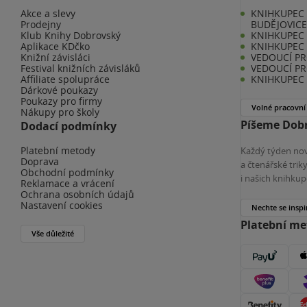
Akce a slevy
KNIHKUPEC 
Prodejny
BUDĚJOVIC
Klub Knihy Dobrovský
KNIHKUPEC -
Aplikace KDčko
KNIHKUPEC 
Knižní závisláci
VEDOUCÍ PR
Festival knižních závisláků
VEDOUCÍ PR
Affiliate spolupráce
KNIHKUPEC 
Dárkové poukazy
Poukazy pro firmy
Volné pracovní
Nákupy pro školy
Píšeme Dobr
Dodací podmínky
Platební metody
Každý týden nov
Doprava
a čtenářské tri
Obchodní podmínky
i našich knihkup
Reklamace a vrácení
Ochrana osobních údajů
Nastavení cookies
Nechte se inspi
Platební m
Vše důležité