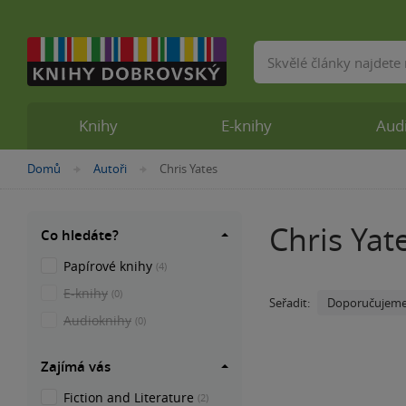
Vyhledávání
Knihy
E-knihy
Aud
Nacházíte
Domů
Autoři
Chris Yates
»
»
se
zde:
Chris Yat
Co hledáte?
Papírové knihy
(4)
E-knihy
(0)
Doporučujem
Seřadit:
Audioknihy
(0)
Zajímá vás
Fiction and Literature
(2)