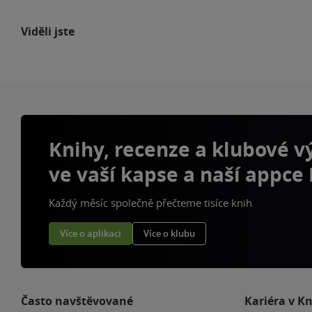
Viděli jste
Knihy, recenze a klubové 
ve vaší kapse a naší appce
Každý měsíc společně přečteme tisíce knih
Více o aplikaci
Více o klubu
Často navštěvované
Kariéra v K