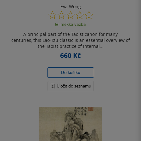
Eva Wong
0.0
z
měkká vazba
5
hvězdiček
A principal part of the Taoist canon for many
centuries, this Lao-Tzu classic is an essential overview of
the Taoist practice of internal...
660 Kč
Do košíku
Uložit do seznamu