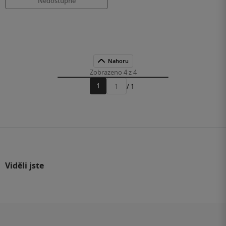
Nedostupné
Nahoru
Zobrazeno 4 z 4
1
/ 1
Přejít
na
stránku
Viděli jste