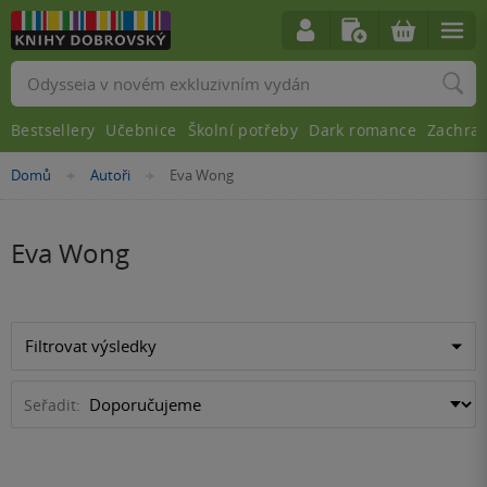
Vyhledávání
Bestsellery
Učebnice
Školní potřeby
Dark romance
Zachra
Nacházíte
Domů
Autoři
Eva Wong
»
»
se
zde:
Eva Wong
Filtrovat výsledky
Seřadit: