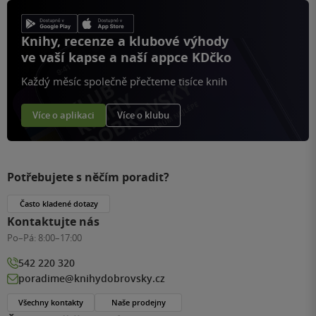
Knihy, recenze a klubové výhody
ve vaší kapse a naší appce KDčko
Každý měsíc společně přečteme tisíce knih
Více o aplikaci
Více o klubu
Potřebujete s něčím poradit?
Často kladené dotazy
Kontaktujte nás
Po–Pá:
8:00–17:00
542 220 320
poradime@knihydobrovsky.cz
Všechny kontakty
Naše prodejny