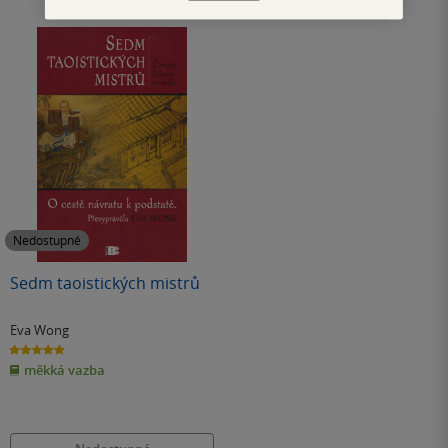
Nedostupné
Sedm taoistických mistrů
Eva Wong
5.0
z
měkká vazba
5
hvězdiček