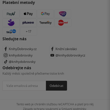
Platební metody
+ 17
Sledujte nás
KnihyDobrovsky.cz
Knižní závisláci
knihydobrovsky
@knihydobrovskycz
@knihydobrovsky
Odebírejte nás
Každý měsíc společně přečteme tisíce knih
Odebírat
Tento web je chráněn službou reCAPTCHA a platí pro něj
Zásady ochrany soukromí
a
Smluvní podmínky
.