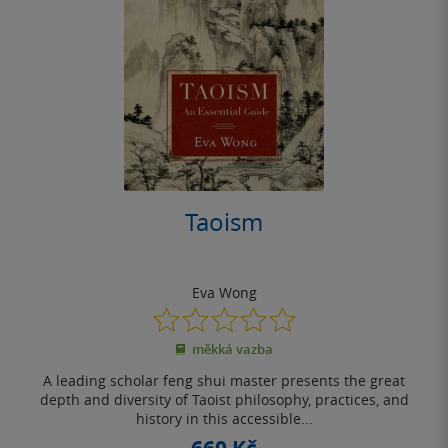
Taoism
Eva Wong
0.0
z
měkká vazba
5
hvězdiček
A leading scholar feng shui master presents the great
depth and diversity of Taoist philosophy, practices, and
history in this accessible...