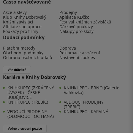
Často navštěvované
Akce a slevy
Prodejny
Klub Knihy Dobrovský
Aplikace KDčko
Knižní závisláci
Festival knižních závisláků
Affiliate spolupráce
Dárkové poukazy
Poukazy pro firmy
Nákupy pro školy
Dodací podmínky
Platební metody
Doprava
Obchodní podmínky
Reklamace a vrácení
Ochrana osobních údajů
Nastavení cookies
Vše důležité
Kariéra v Knihy Dobrovský
KNIHKUPEC (ZKRÁCENÝ
KNIHKUPEC - BRNO (Galerie
ÚVAZEK) - ČESKÉ
Vaňkovka)
BUDĚJOVICE
KNIHKUPEC (TŘEBÍČ)
VEDOUCÍ PRODEJNY
(TŘEBÍČ)
VEDOUCÍ PRODEJNY
KNIHKUPEC - KARVINÁ
(OLOMOUC - OC HANÁ)
Volné pracovní pozice