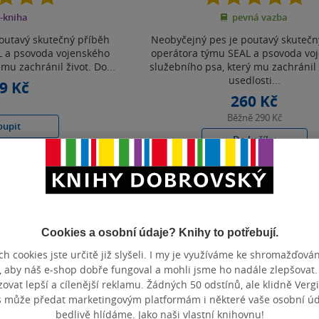
z
z
-kniha
pevná vazba
5
5
hvězdiček
hvězdiček
outavý skutečný příběh
Neobyčejný pes je poutavý skutečn
L a psovoda vojenského
operátora týmu SEAL a psovoda vo
mu zachránil život. Do...
služebního psa, který mu zachránil 
usedlosti...
9 Kč
260 Kč
Běžně
290 Kč
oupit
Do košíku
t do seznamu
Uložit do seznamu
Cookies a osobní údaje? Knihy to potřebují.
Zobrazeno 3 z 3
h cookies jste určitě již slyšeli. I my je využíváme ke shromažďován
, aby náš e-shop dobře fungoval a mohli jsme ho nadále zlepšovat
vat lepší a cílenější reklamu. Žádných 50 odstínů, ale klidně Vergil
s může předat marketingovým platformám i některé vaše osobní úda
bedlivě hlídáme. Jako naši vlastní knihovnu!