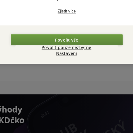
Zjistit více
Povolit vše
Povolit pouze nezbytné
Nastavení
výhody
 KDčko