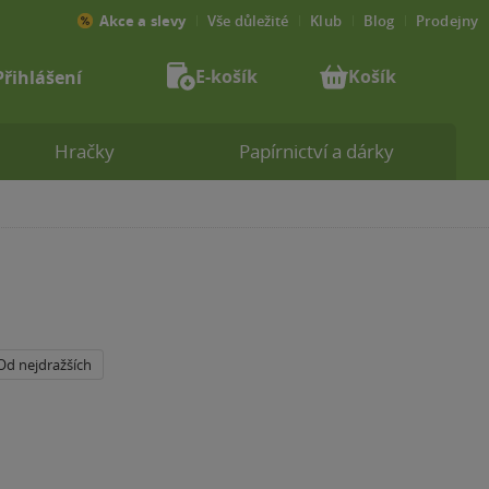
Akce a slevy
Vše důležité
Klub
Blog
Prodejny
E-košík
Košík
Přihlášení
Hračky
Papírnictví a dárky
Od nejdražších