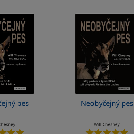
ejný pes
Neobyčejný pes
 Chesney
Will Chesney
5.0
5.0