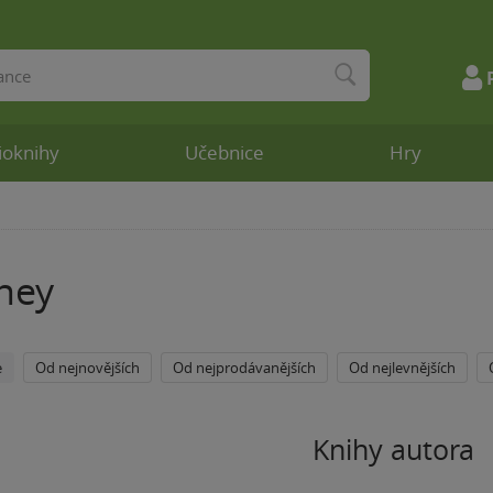
ioknihy
Učebnice
Hry
ney
e
Od nejnovějších
Od nejprodávanějších
Od nejlevnějších
Knihy autora