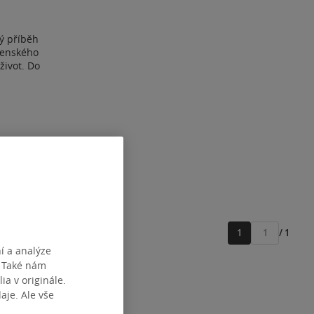
ý příběh
jenského
život. Do
1
/ 1
Přejít
í a analýze
na
. Také nám
stránku
ia v originále.
je. Ale vše