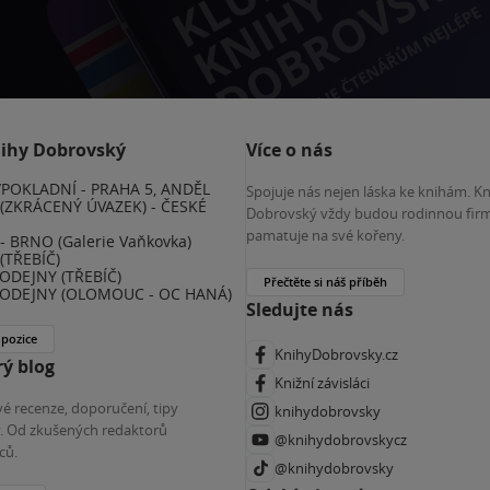
nihy Dobrovský
Více o nás
POKLADNÍ - PRAHA 5, ANDĚL
Spojuje nás nejen láska ke knihám. K
(ZKRÁCENÝ ÚVAZEK) - ČESKÉ
Dobrovský vždy budou rodinnou firm
E
pamatuje na své kořeny.
 BRNO (Galerie Vaňkovka)
(TŘEBÍČ)
ODEJNY (TŘEBÍČ)
Přečtěte si náš příběh
ODEJNY (OLOMOUC - OC HANÁ)
Sledujte nás
 pozice
KnihyDobrovsky.cz
ý blog
Knižní závisláci
é recenze, doporučení, tipy
knihydobrovsky
ky. Od zkušených redaktorů
@knihydobrovskycz
ců.
@knihydobrovsky