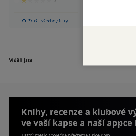
1
(0)
5
z
hvězdiček
5
hvězdiček
Zrušit všechny filtry
Viděli jste
Knihy, recenze a klubové 
ve vaší kapse a naší appce
Každý měsíc společně přečteme tisíce knih