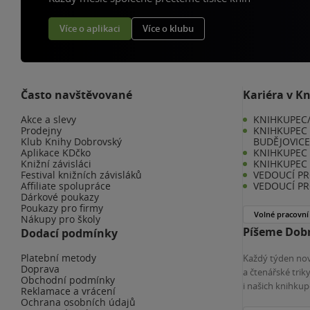
Více o aplikaci
Více o klubu
Často navštěvované
Kariéra v K
Akce a slevy
KNIHKUPEC/
Prodejny
KNIHKUPEC 
Klub Knihy Dobrovský
BUDĚJOVIC
Aplikace KDčko
KNIHKUPEC -
Knižní závisláci
KNIHKUPEC 
Festival knižních závisláků
VEDOUCÍ PR
Affiliate spolupráce
VEDOUCÍ PR
Dárkové poukazy
Poukazy pro firmy
Volné pracovní
Nákupy pro školy
Píšeme Dobr
Dodací podmínky
Platební metody
Každý týden nov
Doprava
a čtenářské tri
Obchodní podmínky
i našich knihkup
Reklamace a vrácení
Ochrana osobních údajů