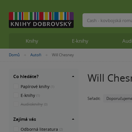
Vyhledávání
Knihy
E-knihy
Aud
Nacházíte
Domů
Autoři
Will Chesney
»
»
se
zde:
Will Ches
Co hledáte?
Papírové knihy
(1)
E-knihy
(1)
Doporučujem
Seřadit:
Audioknihy
(0)
Zajímá vás
Odborná literatura
(2)