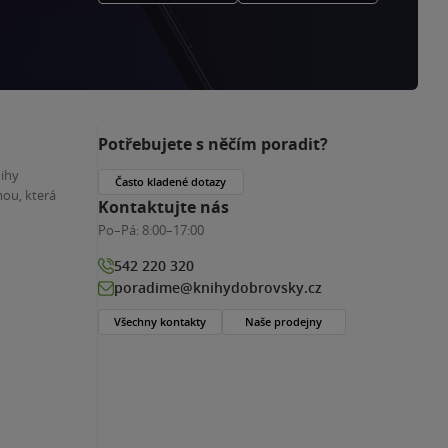
Potřebujete s něčím poradit?
nihy
Často kladené dotazy
ou, která
Kontaktujte nás
Po–Pá:
8:00–17:00
542 220 320
poradime@knihydobrovsky.cz
Všechny kontakty
Naše prodejny