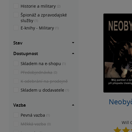
Historie a military
(2)
Špionáž a zpravodajské
služby
(1)
E-knihy - Military
(1)
Stav
Dostupnost
Skladem na e-shopu
(1)
Předobjednávka
(0)
K odebrání na prodejně
Skladem u dodavatele
(1)
Neobyč
Vazba
Pevná vazba
(1)
Will
Měkká vazba
(0)