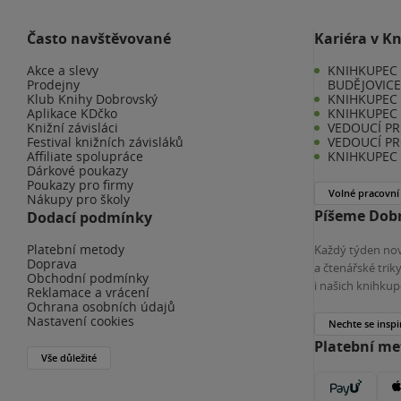
Často navštěvované
Kariéra v K
Akce a slevy
KNIHKUPEC 
Prodejny
BUDĚJOVIC
Klub Knihy Dobrovský
KNIHKUPEC -
Aplikace KDčko
KNIHKUPEC 
Knižní závisláci
VEDOUCÍ PR
Festival knižních závisláků
VEDOUCÍ PR
Affiliate spolupráce
KNIHKUPEC 
Dárkové poukazy
Poukazy pro firmy
Volné pracovní
Nákupy pro školy
Píšeme Dobr
Dodací podmínky
Platební metody
Každý týden nov
Doprava
a čtenářské tri
Obchodní podmínky
i našich knihkup
Reklamace a vrácení
Ochrana osobních údajů
Nastavení cookies
Nechte se inspi
Platební m
Vše důležité