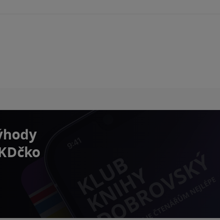
výhody
 KDčko