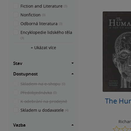
Fiction and Literature
(3)
Nonfiction
(3)
Odborná literatura
(3)
Encyklopedie lidského těla
(3)
+ Ukázat více
Stav
Dostupnost
Skladem na e-shopu
(0)
Předobjednávka
(0)
The Hu
K odebrání na prodejně
Skladem u dodavatele
(4)
Richa
Vazba