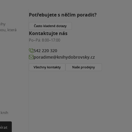
Potřebujete s něčím poradit?
nihy
Často kladené dotazy
ou, která
Kontaktujte nás
Po–Pá:
8:00–17:00
542 220 320
poradime@knihydobrovsky.cz
Všechny kontakty
Naše prodejny
 knih
írat