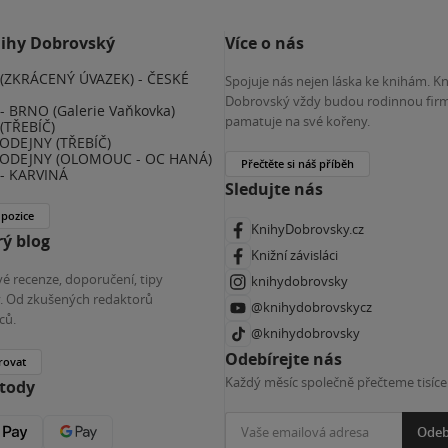
nihy Dobrovský
Více o nás
(ZKRÁCENÝ ÚVAZEK) - ČESKÉ
Spojuje nás nejen láska ke knihám. K
E
Dobrovský vždy budou rodinnou firm
 BRNO (Galerie Vaňkovka)
pamatuje na své kořeny.
(TŘEBÍČ)
ODEJNY (TŘEBÍČ)
ODEJNY (OLOMOUC - OC HANÁ)
Přečtěte si náš příběh
- KARVINÁ
Sledujte nás
 pozice
KnihyDobrovsky.cz
ý blog
Knižní závisláci
é recenze, doporučení, tipy
knihydobrovsky
ky. Od zkušených redaktorů
@knihydobrovskycz
ců.
@knihydobrovsky
Odebírejte nás
rovat
Každý měsíc společně přečteme tisíce
etody
Odeb