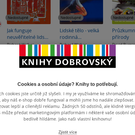
Nedostupné
Nedostupné
Nedostupné
Jak funguje
Lidské tělo - velká
Průzkumn
neuvěřitelné lidské
rodinná
přírody
tělo
encyklopedie
Richard Walker
Richard Walker
David Burni
0.0
0.0
0.0
z
z
z
pevná vazba
pevná vazba
měkká va
5
5
5
hvězdiček
hvězdiček
hvězdiček
Nedostupné
Nedostupné
Nedos
Cookies a osobní údaje? Knihy to potřebují.
h cookies jste určitě již slyšeli. I my je využíváme ke shromažďován
, aby náš e-shop dobře fungoval a mohli jsme ho nadále zlepšovat
vat lepší a cílenější reklamu. Žádných 50 odstínů, ale klidně Vergil
s může předat marketingovým platformám i některé vaše osobní úda
bedlivě hlídáme. Jako naši vlastní knihovnu!
Zjistit více