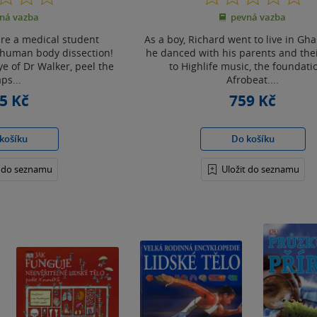
z
z
ná vazba
pevná vazba
5
5
hvězdiček
hvězdiček
are a medical student
As a boy, Richard went to live in G
t human body dissection!
he danced with his parents and thei
e of Dr Walker, peel the
to Highlife music, the foundati
aps...
Afrobeat....
5 Kč
759 Kč
košíku
Do košíku
t do seznamu
Uložit do seznamu