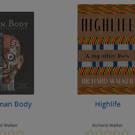
man Body
Highlife
rd Walker
Richard Walker
0.0
0.0