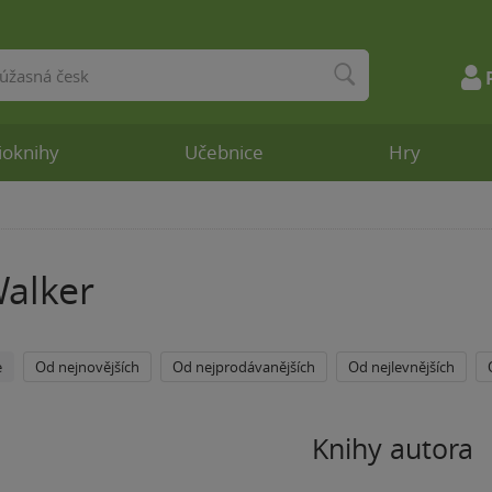
ioknihy
Učebnice
Hry
Walker
e
Od nejnovějších
Od nejprodávanějších
Od nejlevnějších
Knihy autora