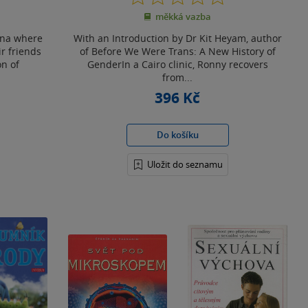
z
měkká vazba
5
hvězdiček
hana where
With an Introduction by Dr Kit Heyam, author
r friends
of Before We Were Trans: A New History of
on of
GenderIn a Cairo clinic, Ronny recovers
from...
396 Kč
Do košíku
Uložit do seznamu