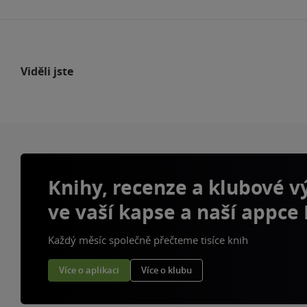
Viděli jste
Knihy, recenze a klubové 
ve vaší kapse a naší appce
Každý měsíc společně přečteme tisíce knih
Více o aplikaci
Více o klubu