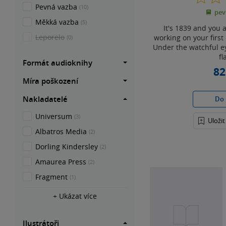
Pevná vazba
(10)
pev
Měkká vazba
(5)
It's 1839 and you 
Leporelo
working on your firs
(0)
Under the watchful ey
fl
Formát audioknihy
82
Míra poškození
Nakladatelé
Do 
Universum
(3)
Uloži
Albatros Media
(2)
Dorling Kindersley
(2)
Amaurea Press
(2)
Fragment
(1)
+ Ukázat více
Ilustrátoři