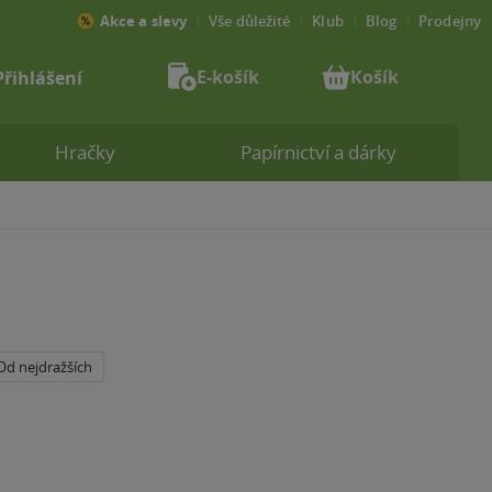
Akce a slevy
Vše důležité
Klub
Blog
Prodejny
E-košík
Košík
Přihlášení
Hračky
Papírnictví a dárky
Od nejdražších