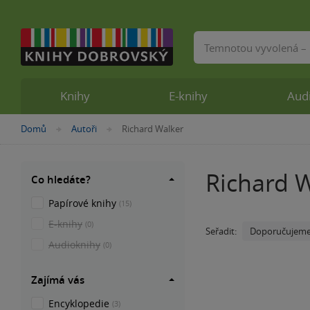
Vyhledávání
Knihy
E-knihy
Aud
Nacházíte
Domů
Autoři
Richard Walker
»
»
se
zde:
Richard 
Co hledáte?
Papírové knihy
(15)
E-knihy
(0)
Doporučujem
Seřadit:
Audioknihy
(0)
Zajímá vás
Encyklopedie
(3)