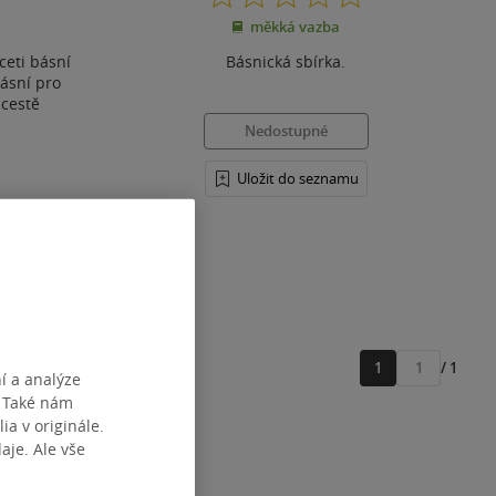
z
měkká vazba
5
hvězdiček
ceti básní
Básnická sbírka.
ásní pro
 cestě
Nedostupné
Uložit do seznamu
1
/ 1
Přejít
í a analýze
na
. Také nám
stránku
ia v originále.
je. Ale vše