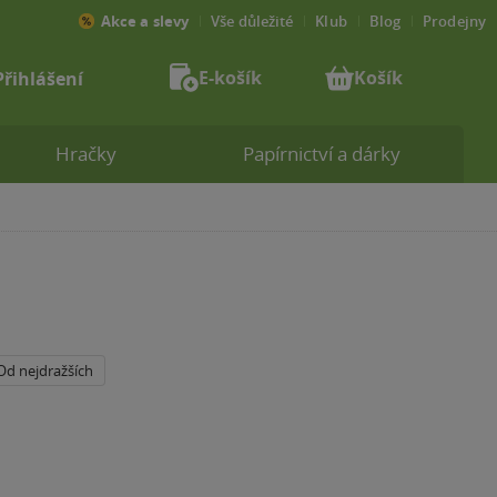
Akce a slevy
Vše důležité
Klub
Blog
Prodejny
E-košík
Košík
Přihlášení
Hračky
Papírnictví a dárky
Od nejdražších