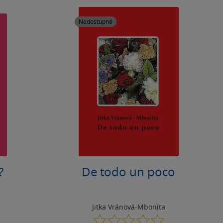
Nedostupné
?
De todo un poco
Jitka Vránová-Mbonita
0.0