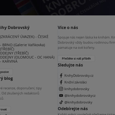
nihy Dobrovský
Více o nás
(ZKRÁCENÝ ÚVAZEK) - ČESKÉ
Spojuje nás nejen láska ke knihám. K
E
Dobrovský vždy budou rodinnou firm
 BRNO (Galerie Vaňkovka)
pamatuje na své kořeny.
(TŘEBÍČ)
ODEJNY (TŘEBÍČ)
ODEJNY (OLOMOUC - OC HANÁ)
Přečtěte si náš příběh
- KARVINÁ
Sledujte nás
 pozice
KnihyDobrovsky.cz
ý blog
Knižní závisláci
é recenze, doporučení, tipy
knihydobrovsky
ky. Od zkušených redaktorů
@knihydobrovskycz
ců.
@knihydobrovsky
Odebírejte nás
rovat
Každý měsíc společně přečteme tisíce