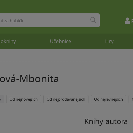
ioknihy
Učebnice
Hry
nová-Mbonita
e
Od nejnovějších
Od nejprodávanějších
Od nejlevnějších
Knihy autora