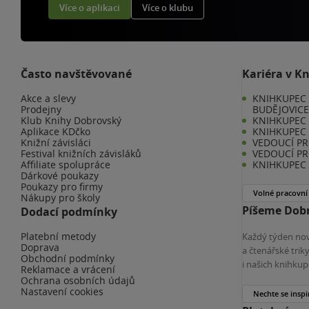
Více o aplikaci
Více o klubu
Často navštěvované
Kariéra v K
Akce a slevy
KNIHKUPEC 
Prodejny
BUDĚJOVIC
Klub Knihy Dobrovský
KNIHKUPEC -
Aplikace KDčko
KNIHKUPEC 
Knižní závisláci
VEDOUCÍ PR
Festival knižních závisláků
VEDOUCÍ PR
Affiliate spolupráce
KNIHKUPEC 
Dárkové poukazy
Poukazy pro firmy
Volné pracovní
Nákupy pro školy
Píšeme Dobr
Dodací podmínky
Platební metody
Každý týden nov
Doprava
a čtenářské tri
Obchodní podmínky
i našich knihkup
Reklamace a vrácení
Ochrana osobních údajů
Nastavení cookies
Nechte se inspi