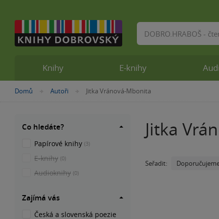
Vyhledávání
Knihy
E-knihy
Aud
Nacházíte
Domů
Autoři
Jitka Vránová-Mbonita
»
»
se
zde:
Jitka Vrá
Co hledáte?
Papírové knihy
(3)
E-knihy
(0)
Doporučujem
Seřadit:
Audioknihy
(0)
Zajímá vás
Česká a slovenská poezie