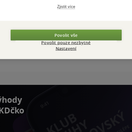
Zjistit více
Povolit vše
Povolit pouze nezbytné
Nastavení
výhody
 KDčko