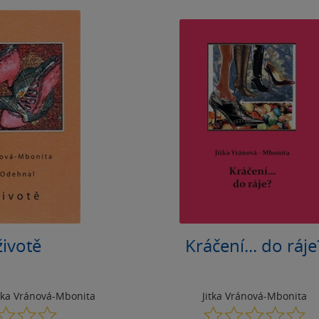
životě
Kráčení... do ráje
itka Vránová-Mbonita
Jitka Vránová-Mbonita
0.0
0.0