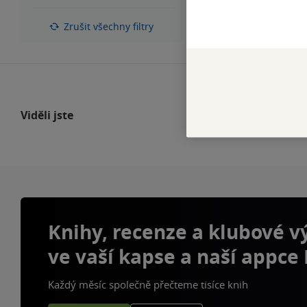
5
hvězdiček
Zrušit všechny filtry
Viděli jste
Knihy, recenze a klubové 
ve vaší kapse a naší appce
Každý měsíc společně přečteme tisíce knih