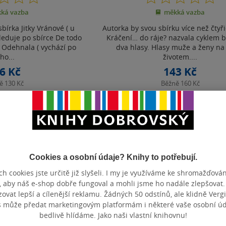
z
z
ká vazba
měkká vazba
5
5
hvězdiček
hvězdiček
bírka Jitky Vránové ( u
Autorka by svou sbírku více než čtyři
leduje po sbírce De todo
Kráčení… do ráje? nazvala cyklem b
a Odehnala ( vychází po
dva hlasy. Hlasy muže a ženy na
ho...
životem....
6 Kč
143 Kč
ně
130 Kč
Běžně
160 Kč
košíku
Do košíku
t do seznamu
Uložit do seznamu
Cookies a osobní údaje? Knihy to potřebují.
h cookies jste určitě již slyšeli. I my je využíváme ke shromažďován
Zobrazeno 3 z 3
, aby náš e-shop dobře fungoval a mohli jsme ho nadále zlepšovat
vat lepší a cílenější reklamu. Žádných 50 odstínů, ale klidně Vergil
s může předat marketingovým platformám i některé vaše osobní úda
bedlivě hlídáme. Jako naši vlastní knihovnu!