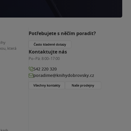
Potřebujete s něčím poradit?
nihy
Často kladené dotazy
ou, která
Kontaktujte nás
Po–Pá:
8:00–17:00
542 220 320
poradime@knihydobrovsky.cz
Všechny kontakty
Naše prodejny
 knih