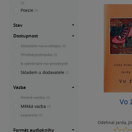
(3)
Poezie
(3)
Stav
Dostupnost
Skladem na e-shopu
(0)
Předobjednávka
(0)
K odebrání na prodejně
Skladem u dodavatele
(2)
Vazba
Pevná vazba
(0)
Vo 
Měkká vazba
(3)
Leporelo
(0)
Odehnal Jarda
,
J
Formát audioknihy